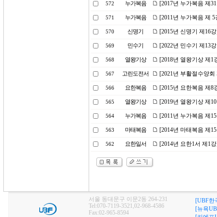
누가복음
[2017년 누가복음 제
572
누가복음
[2011년 누가복음 제
571
신명기
[2015년 신명기 제16
570
민수기
[2022년 민수기 제1
569
열왕기상
[2018년 열왕기상 제
568
고린도전서
[2021년 부활절수양
567
요한복음
[2015년 요한복음 제
566
열왕기상
[2019년 열왕기상 제
565
누가복음
[2011년 누가복음 제1
564
마태복음
[2014년 마태복음 제1
563
요한일서
[2014년 요한1서 제1
562
서울 동대문구 이문2동 264-231
[UBF한
Tel:070-7119-3521,02-968-4586
[뉴욕UB
Fax:02-965-8594