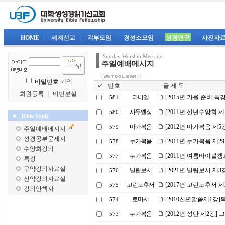
|
HOME
|
세계선교
|
각부모임
|
경성소모임
|
성경연구
|
사진자
Sunday Worship Message
주일예배메시지
비밀번호 기억
번호
글 제 목
회원등록
｜
비번분실
다니엘
[2015년 가을 준비 특
581
사무엘상
[2011년 신년수양회 
580
Bible Study
마가복음
[2012년 마가복음 제5
579
주일예배메시지
성경공부문제지
누가복음
[2011년 누가복음 제
578
수양회강의
누가복음
[2011년 여름바이블캠
577
특강
구약강의자료실
빌립보서
[2021년 빌립보서 제
576
신약강의자료실
고린도후서
[2017년 고린도후서 
575
강의안책자
로마서
[2010신년말씀제1강
574
누가복음
[2012년 성탄 제2강]
573