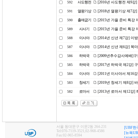
사도행전
[2016년 사도행전 제9강
592
열왕기상
[2018년 열왕기상 제7강
591
출애굽기
[2015년 가을 준비 특강
590
사사기
[2015년 가을 준비 특강 
589
이사야
[2014년 신년 제7강]
588
이사야
[2014년 신년 제6강] 
587
하박국
[2009년추수감사예배]
586
하박국
[2017년 하박국 제2강
585
이사야
[2011년 이사야서 제1
584
창세기
[2019년 창세기 제8강] 
583
로마서
[2013년 로마서 제12강
582
서울 동대문구 이문2동 264-231
[UBF한
Tel:070-7119-3521,02-968-4586
[뉴욕UB
Fax:02-965-8594