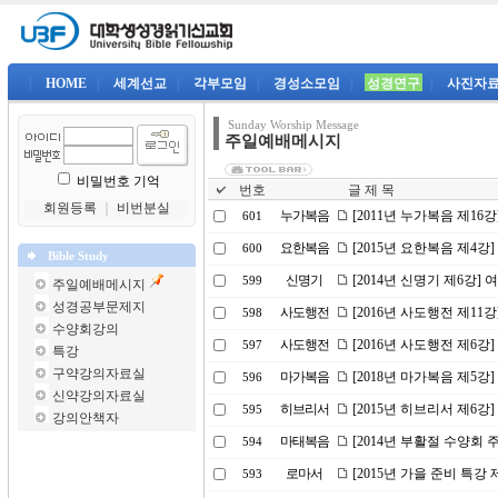
|
HOME
|
세계선교
|
각부모임
|
경성소모임
|
성경연구
|
사진자
Sunday Worship Message
주일예배메시지
비밀번호 기억
번호
글 제 목
회원등록
｜
비번분실
누가복음
[2011년 누가복음 제16
601
요한복음
[2015년 요한복음 제4강
600
Bible Study
신명기
[2014년 신명기 제6강]
599
주일예배메시지
성경공부문제지
사도행전
[2016년 사도행전 제1
598
수양회강의
사도행전
[2016년 사도행전 제6강
597
특강
구약강의자료실
마가복음
[2018년 마가복음 제5강
596
신약강의자료실
히브리서
[2015년 히브리서 제6
595
강의안책자
마태복음
[2014년 부활절 수양회
594
로마서
[2015년 가을 준비 특강 
593