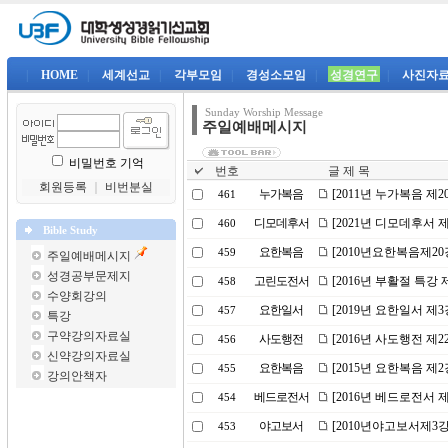
|
HOME
|
세계선교
|
각부모임
|
경성소모임
|
성경연구
|
사진자
Sunday Worship Message
주일예배메시지
비밀번호 기억
번호
글 제 목
회원등록
｜
비번분실
누가복음
[2011년 누가복음 제
461
디모데후서
[2021년 디모데후서 
460
Bible Study
요한복음
[2010년요한복음제2
459
주일예배메시지
성경공부문제지
고린도전서
[2016년 부활절 특강
458
수양회강의
요한일서
[2019년 요한일서 
457
특강
구약강의자료실
사도행전
[2016년 사도행전 제
456
신약강의자료실
요한복음
[2015년 요한복음 제2
455
강의안책자
베드로전서
[2016년 베드로전서 
454
야고보서
[2010년야고보서제3
453