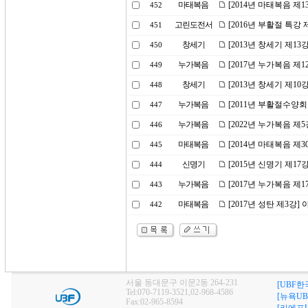
마태복음
[2014년 마태복음 제1
452
고린도전서
[2016년 부활절 특강
451
창세기
[2013년 창세기 제
450
누가복음
[2017년 누가복음 제1
449
창세기
[2013년 창세기 제1
448
누가복음
[2011년 부활절수양회
447
누가복음
[2022년 누가복음 제
446
마태복음
[2014년 마태복음 제
445
신명기
[2015년 신명기 제17
444
누가복음
[2017년 누가복음 제
443
마태복음
[2017년 성탄 제3강
442
서울 동대문구 이문2동 264-231
[UBF한
Tel:070-7119-3521,02-968-4586
[뉴욕UB
Fax:02-965-8594