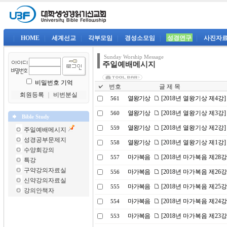
|
HOME
|
세계선교
|
각부모임
|
경성소모임
|
성경연구
|
사진자
Sunday Worship Message
주일예배메시지
비밀번호 기억
번호
글 제 목
회원등록
｜
비번분실
열왕기상
[2018년 열왕기상 제4
561
열왕기상
[2018년 열왕기상 제3강
560
Bible Study
열왕기상
[2018년 열왕기상 제2강
559
주일예배메시지
성경공부문제지
열왕기상
[2018년 열왕기상 제1강
558
수양회강의
마가복음
[2018년 마가복음 제2
557
특강
구약강의자료실
마가복음
[2018년 마가복음 제26
556
신약강의자료실
마가복음
[2018년 마가복음 제25강
555
강의안책자
마가복음
[2018년 마가복음 제24
554
마가복음
[2018년 마가복음 제23
553