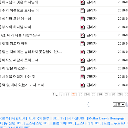
강] 하나님의 것은 하나님께
관리자
2018-0
강] 주의 이름으로 오시는 이
관리자
2018-0
강] 섬기러 오신 예수님
관리자
2018-0
강] 부자와 하나님 나라
관리자
2018-0
제3강] 네가 나를 사랑하느냐
관리자
2018-0
강] 첫째 되고자 하면
관리자
2018-0
강] 믿는 자에게는 능히하지 못할일이 없느..
관리자
2018-0
강] 아직도 깨닫지 못하느냐
관리자
2018-0
강] 이 말을 하였으니
관리자
2018-0
강] 사람을 더럽게 하는 것
관리자
2018-0
강] 떡 몇 개나 있는지 가서 보라
관리자
2018-0
1
,,,
21
22
23
24
25
26
27
28
29
3
국본부]
[유럽UBF]
[UBF국제본부]
[UBF TV]
[시카고UBF]
[Mother Barry's Homepage]
F]
[워싱턴UBF]
[노스웨스턴UBF]
[콜롬비아UBF]
[코스타리카UBF]
[프랑크푸르트UB