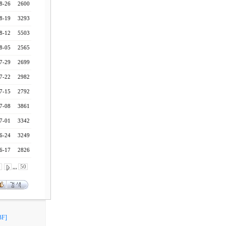
8-26
2600
8-19
3293
8-12
5503
8-05
2565
7-29
2699
7-22
2982
7-15
2792
7-08
3861
7-01
3342
6-24
3249
6-17
2826
0
,,,
50
F]