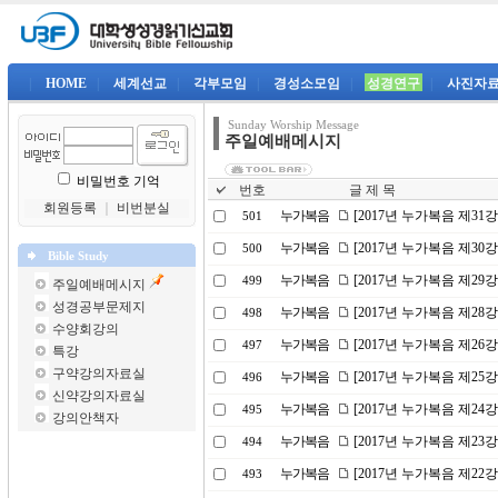
|
HOME
|
세계선교
|
각부모임
|
경성소모임
|
성경연구
|
사진자
Sunday Worship Message
주일예배메시지
비밀번호 기억
번호
글 제 목
회원등록
｜
비번분실
누가복음
[2017년 누가복음 제31
501
누가복음
[2017년 누가복음 제30
500
Bible Study
누가복음
[2017년 누가복음 제29
499
주일예배메시지
성경공부문제지
누가복음
[2017년 누가복음 제2
498
수양회강의
누가복음
[2017년 누가복음 제26
497
특강
구약강의자료실
누가복음
[2017년 누가복음 제25
496
신약강의자료실
누가복음
[2017년 누가복음 제24
495
강의안책자
누가복음
[2017년 누가복음 제23
494
누가복음
[2017년 누가복음 제2
493