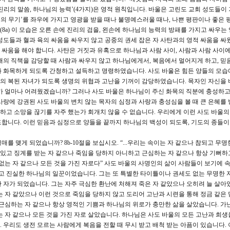
 진리의 말씀, 하나님의 능력’(4가지)은 영적 원칙입니다. 바울은 고린도 교회 성도들이
의의 무기’를 좌우에 가지고 영광을 받을 때나 불명예스러울 때나, 나쁜 평판이나 좋은 
a) 이 모습은 오른 손에 진리의 검을, 왼손에 하나님의 능력의 방패를 가지고 싸우는
성도들과 혈과 육의 싸움을 싸우지 않고 공중의 권세 잡은 자 사탄과의 영적 싸움을 싸
싸움을 해야 합니다. 사탄은 거짓과 유혹으로 하나님과 사람 사이, 사람과 사람 사이에
해의 직책을 감당할 때 사람과 싸우지 않고 하나님에게서, 복음에서 멀어지게 하고, 믿
과 화목하게 되도록 간청하고 설득하고 명령하였습니다. 사도 바울은 힘든 양들의 모습
의 복된 자녀가 되도록 생명의 위협과 고난을 기꺼이 감당하였습니다. 목자인 자신을
가 얼마나 어려웠겠습니까? 그러나 사도 바울은 하나님이 주신 화목의 직분에 충성하고
사랑에 강권된 사도 바울의 변치 않는 목자의 심정과 사랑과 충성심을 볼 때 큰 은혜를 
단하고 소망을 끊기를 자주 했는가 회개치 않을 수 없습니다. 우리에게 이런 사도 바울의
합니다. 이런 믿음과 심정으로 양들을 끝까지 하나님의 백성이 되도록, 기도의 종들이
를 맺게 되었습니까? 8b-10절을 보십시오. “...우리는 속이는 자 같으나 참되고 무명
아 있고 징계를 받는 자 같으나 죽임을 당하지 아니하고 근심하는 자 같으나 항상 기뻐하
없는 자 같으나 모든 것을 가진 자로다” 사도 바울의 사명인의 삶이 사람들이 보기에 속
되고 진실한 하나님의 일꾼이었습니다. 그는 또 특별한 타이틀이나 권세도 없는 무명한 
 자가 되었습니다. 그는 자주 극심한 환난에 처해져 죽은 자 같았으나 오히려 늘 살아
는 자 같았으나 이런 것으로 죽임을 당하지 않고 도리어 고난과 시련을 통해 정금 같은 
 근심하는 자 같으나 항상 영적인 기쁨과 하나님의 위로가 충만한 삶을 살았습니다. 가난
는 자 같으나 모든 것을 가진 자로 살았습니다. 하나님은 사도 바울의 모든 고난과 희생
 우리도 생전 모르는 사람에게 복음을 전할 때 무시 받고 배척 받는 아픔이 있습니다. 