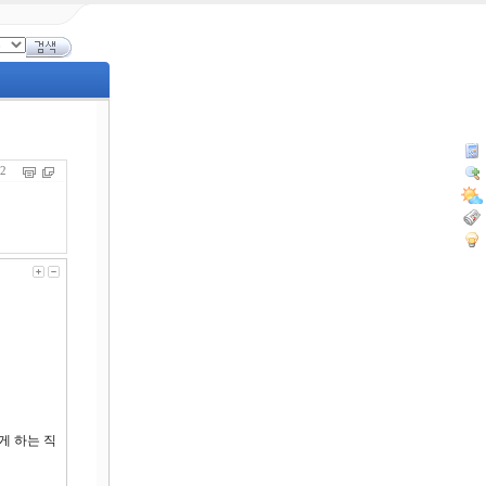
762
게 하는 직