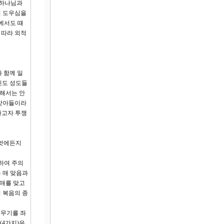
 하나님과
의 도우심을
에서도 때
 따라 외적
 함께 일
린도 성도들
 해서는 안
 받아들이라
하고자 투쟁
무엇에든지
하여 주의
 매 맞음과
 매를 맞고
직 복음의 종
 무기를 좌
(4가지)은