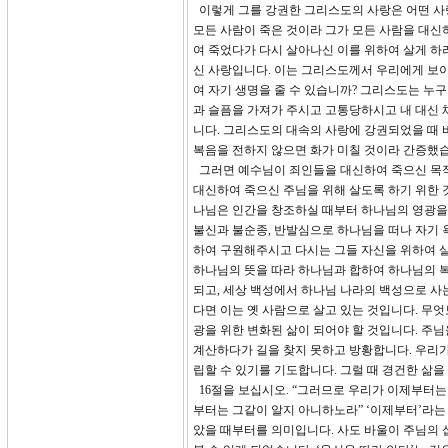
이렇게 그를 강권한 그리스도의 사랑은 어떤 사랑입
모든 사람이 죽은 것이라 그가 모든 사람을 대신
여 죽었다가 다시 살아나신 이를 위하여 살게 
신 사랑입니다. 이는 그리스도께서 우리에게 보이신
여 자기 생명을 줄 수 있습니까? 그리스도는 누구도
과 슬픔을 가져가 주시고 고통당하시고 내 대신
니다. 그리스도의 대속의 사랑에 강권되었을 때 
복음을 전하지 않으면 화가 미칠 것이라 간증했습니
그러면 예수님이 죄인들을 대신하여 죽으신 목적이
대신하여 죽으신 주님을 위해 살도록 하기 위한 
나님은 인간을 창조하실 때부터 하나님의 영광을
불신과 불순종, 반발심으로 하나님을 떠나 자기 
하여 구원해주시고 다시는 그들 자신을 위하여 살
하나님의 뜻을 따라 하나님과 합하여 하나님의 복
되고, 세상 백성에서 하나님 나라의 백성으로 사
다면 이는 옛 사람으로 살고 있는 것입니다. 무
광을 위한 변화된 삶이 되어야 할 것입니다. 주님
계산하다가 길을 찾지 못하고 방황합니다. 우리가
립할 수 있기를 기도합니다. 그럴 때 경건한 삶을
16절을 보십시오. “그러므로 우리가 이제부터는
부터는 그같이 알지 아니하노라” ‘이제부터’라
았을 때부터를 의미입니다. 사도 바울이 주님의 