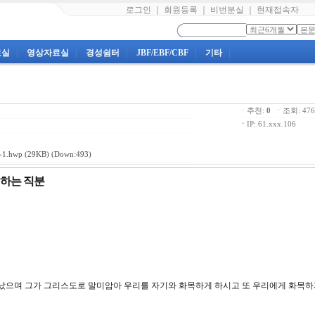
로그인
｜
회원등록
｜
비번분실
｜
현재접속자
료실
|
영상자료실
|
경성쉼터
|
JBF/EBF/CBF
|
기타
|
ㆍ추천:
0
ㆍ조회: 4
ㆍ
IP: 61.xxx.106
1.hwp
(29KB) (Down:493)
 하는 직분
서 났으며 그가 그리스도로 말미암아 우리를 자기와 화목하게 하시고 또 우리에게 화목하