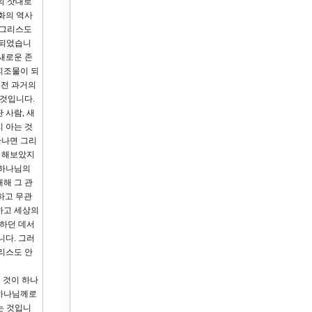
의 잣대로
화의 역사
 그리스도
화되었습니
 새로운 존
피조물이 되
이전 과거의
 것입니다.
 사람, 새
 아는 것
만나면 그리
이 해보았지
 하나님의
해 그 관
하고 무관
하고 세상의
쟁하던 데서
니다. 그러
리스도 안
 것이 하나
 하나님께로
는 것입니