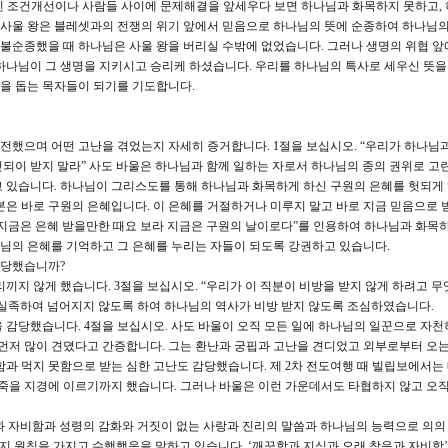
인 조건개선이나 사람들 사이에 문제해결을 앞세우다 보면 하나님과 화목하지 못하고,
. 사울 왕은 블레셋과의 전쟁의 위기 앞에서 믿음으로 하나님의 뜻에 순종하여 하나님
불순종했을 때 하나님은 사울 왕을 버리실 수밖에 없었습니다. 그러나 생명의 위협 앞
하나님이 그 생명을 지키시고 승리케 하셨습니다. 우리를 하나님의 특사로 세우신 뜻을
을 돕는 목자들이 되기를 기도합니다.
전했으며 어떤 고난을 겪었는지 자세히 증거합니다. 1절을 보십시오. “우리가 하나님과
되이 받지 말라” 사도 바울은 하나님과 함께 일하는 자로서 하나님의 종의 권위로 고
 있습니다. 하나님이 그리스도를 통해 하나님과 화목하게 하신 구원의 은혜를 헛되게
본은 바로 구원의 은혜입니다. 이 은혜를 거절하거나 미루지 말고 바로 지금 믿음으로
..보라 지금은 은혜 받을만한 때요 보라 지금은 구원의 날이로다”를 인용하여 하나님과 화목
하나님의 은혜를 기억하고 그 은혜를 누리는 자들이 되도록 강권하고 있습니다.
감당했습니까?
끼지 않게 했습니다. 3절을 보십시오. “우리가 이 직분이 비방을 받지 않게 하려고 
 실족하여 넘어지지 않도록 하여 하나님의 역사가 비방 받지 않도록 조심하였습니다.
 감당했습니다. 4절을 보십시오. 사도 바울이 오직 모든 일에 하나님의 일꾼으로 자천
 먼저 많이 견뎠다고 간증합니다. 그는 환난과 궁핍과 고난을 견디었고 외부로부터 오는
함과 먹지 못함으로 받는 심한 고난도 감당했습니다. 제 2차 전도여행 때 빌립보에서는
 거의 죽을 지경에 이르기까지 했습니다. 그러나 바울은 이런 가운데서도 타협하지 않고 오
음과 자비함과 성령의 감화와 거짓이 없는 사랑과 진리의 말씀과 하나님의 능력으로 의의
지 원칙을 가지고 수행했음을 말하고 있습니다. ‘깨끗함과 지식과 오래 참음과 자비함’