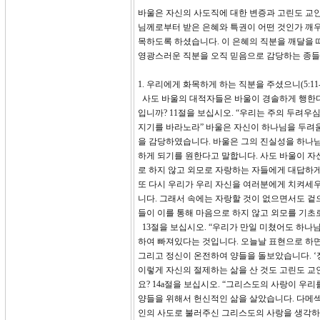
바울은 자신의 사도직에 대한 변증과 고린도 교
님께로부터 받은 은혜와 특권이 어떤 것인가 깨
목하도록 하셨습니다. 이 은혜의 직분을 깨달을 때
영광스러운 직분을 오직 믿음으로 감당하는 종들
1. 우리에게 화목하게 하는 직분을 주셨으니(5:11-
사도 바울의 대적자들은 바울이 경솔하게 행한다
입니까? 11절을 보십시오. “우리는 주의 두려
지기를 바라노라” 바울은 자신이 하나님을 두려
을 감당하였습니다. 바울은 그의 진실성을 하나
하게 되기를 원한다고 말합니다. 사도 바울이 자
로 하지 않고 외모로 자랑하는 자들에게 대답하게 
또 다시 우리가 우리 자신을 여러분에게 치켜세우
니다. 그래서 속에는 자랑할 것이 없으면서도 겉
들이 이를 통해 마음으로 하지 않고 외모를 기초
13절을 보십시오. “우리가 만일 미쳤어도 하나
하여 빠져있다는 것입니다. 오늘날 표현으로 하면
그리고 정신이 온전하여 양들을 돌보았습니다. ‘
이렇게 자신의 절제하는 삶을 산 것도 고린도 교
요? 14a절을 보십시오. “그리스도의 사랑이 우리를 강
양들을 위해서 헌신적인 삶을 살았습니다. 다메
인의 사도로 불러주신 그리스도의 사랑을 생각하