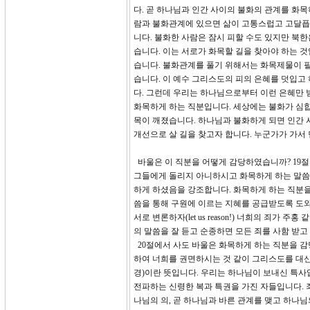
다. 곧 하나님과 인간 사이의 불화의 관계를 화
람과 불화관계에 있으면 삶이 고통스럽고 고달픕니
니다. 불화한 사람은 잠시 피할 수도 있지만 북한
습니다. 이는 서로가 화목할 길을 찾아야 하는 
습니다. 불화관계를 풀기 위해서는 화목제물이 
습니다. 이 예수 그리스도의 피의 은혜를 덧입고
다. 그런데 우리는 하나님으로부터 이런 은혜만 
화목하게 하는 직분입니다. 세상에는 불화가 심합
목이 깨졌습니다. 하나님과 불화하게 되면 인간 
개선으로 살 길을 찾고자 합니다. 누군가가 가서
바울은 이 직분을 어떻게 감당하였습니까? 19절
그들에게 돌리지 아니하시고 화목하게 하는 말씀
하게 하셨음을 강조합니다. 화목하게 하는 직분을
씀을 통해 구원에 이르는 지혜를 공급받도록 도와
서로 변론하자(let us reason!) 너희의 죄가
의 말씀을 잘 듣고 순종하면 모든 죄를 사함 받
20절에서 사도 바울은 화목하게 하는 직분을 감
하여 너희를 권면하시는 것 같이 그리스도를 대신하여
경)이란 뜻입니다. 우리는 하나님이 보내신 특사
전파하는 신령한 복과 특권을 가진 자들입니다. 
나님의 의, 곧 하나님과 바른 관계를 맺고 하나