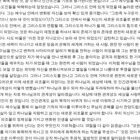
것은 육에 속한 것, 곧 소유나 인간조건을 기초로 평가한다는 뜻입니다. 그가 예수님을 육
스도인들을 박해하는데 앞장섰습니다. 그러나 그리스도 안에 있게 되었을 때 놀라운 변
다. 그는 예수님 안에서 변화된 자신을 보며 확신 있게 증거합니다. “그런즉 누구든지
으니 보라 새 것이 되었도다”(17) 그리스도 안에서 바울 자신이 새로운 피조물로 변
그리스도 안에서, 곧 그리스도와 연합될 때, 그리스도와 하나가 될 때, 그리스도의 힘으로
물이 되었다는 것은 하나님이 재창조를 하셔서 육의 존재가 영의 존재로 완전히 새로운 
. 사도 바울은 ‘이전 것은 지나갔으니 보라 새 것이 되었도다’ 감탄하고 있습니다. 
전 세력이 지나가고 새로운 믿음과 은혜의 세계에 거하는 새 사람, 완전 딴 사람이 된
님을 만나고 변하여 사마리아로 달려가 복음을 전하는 사람이 되었을 때 그는 분명 딴
 걸인으로 살았던 자가 예수님을 만나 변화된 후 그는 쏟아지는 공격과 위협에도 한 가지
들을 깨우치는 자가 되었을 때 그는 완전히 새 사람이 되었습니다. 이처럼 예수님을 
도 보잘 것 없는 죄악된 자신을 변화시켜보려고 별일을 다해보고 나름대로 투쟁을 많
인생을 살았습니다. 그러나 그리스도를 만나고 그리스도 안에 거하므로 완전히 새로운
그러므로 이제 새로운 피조물이 되었다는 것은 하나님과, 세상에 대해, 또 인간관계에 대
관계성이 어떻게 변했습니까? 하나님과 원수 되어 하나님을 두려워하며 하나님을 불신
게 하는 자로 하나님과의 관계성이 달라졌습니다. 세상에 대한 관계성도 세상을 사랑
인이 된 것입니다. 인간관계도 삶의 목적이 바뀌게 되니 서로 미워하고 시기하고 경
. 예수님을 통해 이 놀라운 기적의 역사를 이루어주신 주님의 은혜를 감사 찬양드립
로 살지 않고 하나님을 자랑하고 섬기는 새로운 피조물로 살아야 합니다. 우리 자신이 그
 피조물의 정체성을 가지고 변화된 인생을 살아야 할 것입니다.
스도를 위하여 산다는 것이 무엇인지 가르쳐줍니다. 18절을 다 같이 읽겠습니다. “모든
를 자기와 화목하게 하시고 또 우리에게 화목하게 하는 직분을 주셨으니” ‘모든 것이
 힘으로 이루어진 것이 아니라 오직 하나님의 주권적, 일방적인 은혜로 말미암은 역사라