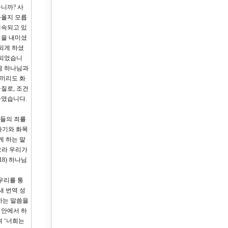
니까? 사
아올지 모릅
계속되고 있
길을 내미셨
되게 하셨
 되었습니
금 하나님과
부끼리도 화
질로, 조건
하였습니다.
그들의 죄를
자기와 화목
게 하는 말
오라 우리가
18) 하나님
우리를 통
새 번역 성
하는 말씀을
 안에서 하
여 ‘너희는