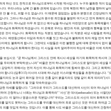
목하게 하신 것도 전적으로 하나님으로부터 시작된 역사입니다. 누구와 불화한 적이 있습
다. 우리나라는 남북 간 불화 관계에 있습니다. 언제 북한의 핵이 남한을 향하여 날
은 안 볼 수도, 피할 수도 없습니다. 이 때문에 끊임없는 갈등과 분쟁으로 긴장상태가 
것입니다. 그러나 하나님은 하나님과 원수된 죄인들을 불쌍히 여기시고 먼저 화해의 손
필요합니다. 하나님은 아무 죄 없으신 예수님을 하나님의 어린양으로 삼아 화목제물이 
 하나님과 화목하게 하셨습니다. 이 은혜로 우리는 평안과 자유, 담대함과 행복을 얻게
받은 것이 아닙니다. 화목하게 하는 직분도 받았습니다. 이 직분은 세상 사람들로 하여
니다. 에덴동산에서 아담과 하와가 죄를 짓고 하나님과 불화하게 되자 제일 먼저 부
사이에도 불화하게 됩니다. 그런데도 사람들은 이런 불행한 삶에 대해 문제의식 없이 물
 먼저 하나님과 화목해야 한다는 이 사실을 속히 알려주어야 하는데 바울은 이에 자처
을 보십시오. “곧 하나님께서 그리스도 안에 계시사 세상을 자기와 화목하게 하시며 
을 우리에게 부탁하셨느니라” 바울은 먼저 하나님께서 그리스도로 말미암아 세상을 
 감당하기 위해서는 먼저 자신이 하나님과 화목하기에 힘써야 합니다. 그리고 화목하
야 합니다.(딤후3:15) 이사야 시대에 하나님은 이스라엘 백성들을 초청하셨습니다. “
 주홍 같을지라도 눈과 같이 희어질 것이요 진홍 같이 붉을지라도 양털 같이 희게 되리라”(사1:
고 하나님과 화목하게 될 것을 약속하셨습니다.
당한 자세를 말합니다. “그러므로 우리가 그리스도를 대신하여 사신이 되어 하나님이 
 간청하노니 너희는 하나님과 화목하라” ‘사신’은 대사(ambassador) 또는 사절단(
입니다. 이 얼마나 영광스러운 직분입니까? 우리는 그리스도의 사신이 되어 화목하게 
죄를 알지도 못하시는 그리스도를 우리를 대신하여 죄로 삼으신 것은 우리로 하여금 그
님의 의를 덧입게 하려는 것입니다. 이를 통해 사도 바울은 그리스도를 대신하여 간청하