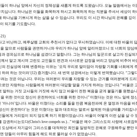
인들이 하나님 앞에서 자신의 정체성을 새롭게 하도록 도왔습니다. 오늘 말씀에서는 이
우치십니다. 하나님은 이들을 화목하게 하시고 화목하게 하는 직분을 주셔서 세상이 하
 하나님을 기쁘시게 하는 삶을 살 수 있습니다. 우리도 이 시간 하나님의 은혜를 깊이
이 되기를 기도합니다.
21)
고 비난하고, 예루살렘 교회의 추천서가 없다고 무시하였습니다. 이에 대한 바울의 
우심을 알므로 사람들을 권면하거니와 우리가 하나님 앞에 알리어졌으니 또 너희의 양심
움과 경외심으로 하나님을 섬겼다고 말합니다. 그는 하나님의 일꾼으로 살고자 진실되
님께서 알고 계시며 고린도 교인들도 편견과 사사로운 감정을 버리고 양심에 비추어 바
신의 진실성에 대해 변증하는 이유는 ‘오직 우리로 말미암아 자랑할 기회를 너희에게 
하려 하는 것이라’(12) 증거합니다. 새 번역 성경에서는 이렇게 번역했습니다. “그렇
려는 것은 아닙니다. 우리는 여러분이 우리를 자랑할 수 있는 근거를 여러분에게 드
으로만 자랑하는 사람들에게 여러분이 대답할 말을 가지게 하려는 것입니다.” 바울은 
로 말하는 거짓 교사들의 거짓에 속지 않고 바울이 전한 복음을 굳게 붙들기를 원했습니
님을 위한 것이요 정신이 온전하여도 너희를 위한 것이니” 미쳤다는 것은 어느 일에 정
 ‘마니아’입니다. 바울은 미쳤다는 소리를 들을 만큼 복음전파에 온 열정과 마음을 바
정신이 온전하다’는 것은 미쳤다는 말과 대조되는 말로서 절제된 마음상태를 가리킵니
인들에게 거리낌이 되지 않도록 하기 위함이었습니다. 바울이 어떻게 이런 삶을 살 수
권하시는도다(Christ's love compels us.)...” 바울은 예수 그리스도의 사랑에 사로
섹 도상에서 자기같이 그리스도를 대적하던 죄인을 일방적인 은혜로 구원해주실 뿐만 
면 양들이 아무리 힘들게 해도 뒤로 물러설 수가 없었습니다.