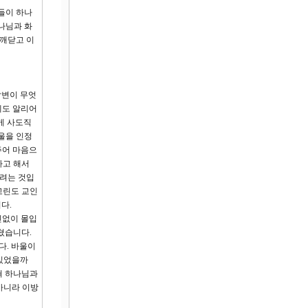
들이 하나
나님과 화
 깨닫고 이
답변이 무엇
에도 알리어
게 사도직
울을 인정
주어 마음으
다고 해서
리려는 것입
고린도 교인
다.
신없이 몰입
쳤습니다.
다. 바울이
 있었을까
잡혀 하나님과
아니라 이방