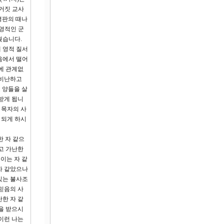
 거짓 교사
평판의 때나
 영적인 군
웠습니다.
 영적 질서
음에서 떨어
에 관계없
 비난하고
 양들을 살
받게 됩니
 목자의 사
 되게 하시
한 자 같으
고 가난한
이는 자 같
자 같았으나
있는 불사조
믿음의 사
한 자 같
을 받으시
이런 나는