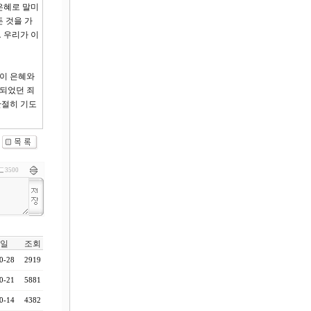
은혜로 말미
 것을 가
 우리가 이
 이 은혜와
 되었던 죄
간절히 기도
3500
일
조회
0-28
2919
0-21
5881
0-14
4382