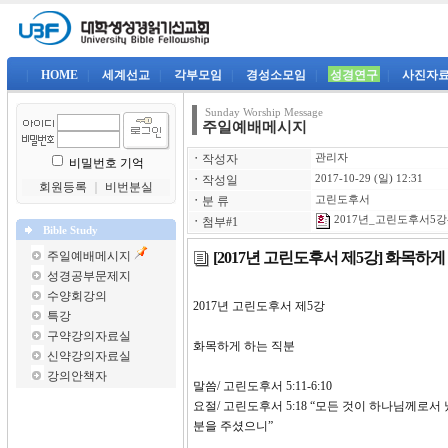
|
HOME
|
세계선교
|
각부모임
|
경성소모임
|
성경연구
|
사진자
Sunday Worship Message
주일예배메시지
ㆍ
작성자
관리자
비밀번호 기억
ㆍ
작성일
2017-10-29 (일) 12:31
회원등록
｜
비번분실
ㆍ
분 류
고린도후서
2017년_고린도후서5강-
ㆍ
첨부#1
Bible Study
[2017년 고린도후서 제5강] 화목하게
주일예배메시지
성경공부문제지
수양회강의
2017년 고린도후서 제5강
특강
구약강의자료실
화목하게 하는 직분
신약강의자료실
강의안책자
말씀/ 고린도후서 5:11-6:10
요절/ 고린도후서 5:18 “모든 것이 하나님께로
분을 주셨으니”