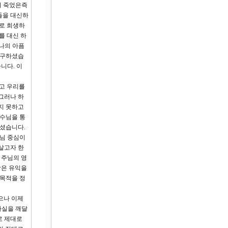
여 죽었은즉
들을 대신하
로 희생하
를 대신 하
 나의 아픔
간구하셨습
니다. 이
않고 우리를
그러나 하
지 못하고
예수님을 통
하셨습니다.
나님 중심이
살고자 한
 주님의 영
람은 유익을
생목적을 정
으나 이제
사실을 깨달
로 제대로