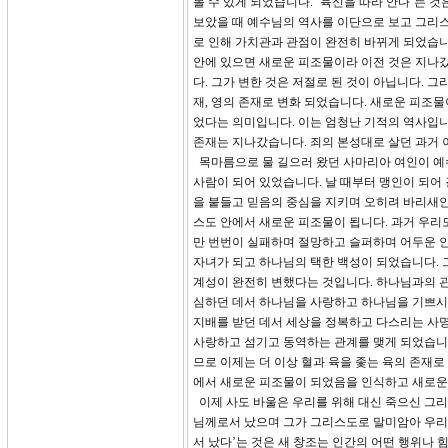
볼 수 있게 되었습니다. ‘육신을 따라 안다’는 
보았을 때 예수님의 역사를 이단으로 보고 그리
로 인해 가치관과 관점이 완전히 바뀌게 되었습니
안에 있으면 새로운 피조물이라 이전 것은 지나갔
다. 그가 변한 것은 저절로 된 것이 아닙니다. 
재, 영의 존재로 변화 되었습니다. 새로운 피조
었다는 의미입니다. 이는 엄청난 기적의 역사입니다
존재는 지나갔습니다. 죄의 본성대로 살던 과거 이
목마름으로 물 길으러 왔던 사마리아 여인이 예수
사람이 되어 있었습니다. 날 때부터 맹인이 되어
을 붙들고 믿음의 중심을 지키며 오히려 바리새인
스도 안에서 새로운 피조물이 됩니다. 과거 우리
만 번번이 실패하며 절망하고 슬퍼하며 어두운 
자녀가 되고 하나님의 택한 백성이 되었습니다. 
계성이 완전히 변했다는 것입니다. 하나님과의 
심하던 데서 하나님을 사랑하고 하나님을 기쁘시
지배를 받던 데서 세상을 정복하고 다스리는 사명
사랑하고 섬기고 동역하는 관계를 맺게 되었습니다
므로 이제는 더 이상 혈과 육을 좇는 육의 존재
에서 새로운 피조물이 되었음을 인식하고 새로운
이제 사도 바울은 우리를 위해 대신 죽으신 그리
님께로서 났으며 그가 그리스도로 말미암아 우리
서 났다’는 것은 새 창조는 인간의 어떤 행위나