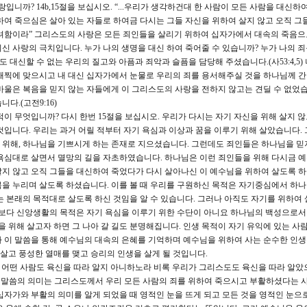
니까? 14b,15절을 보십시오. “...우리가 생각하건대 한 사람이 모든 사람을 대신하
하여 죽으심은 살아 있는 자들로 하여금 다시는 그들 자신을 위하여 살지 않고 오직 그
하려함이라” 그리스도의 사랑은 모든 죄인들을 살리기 위하여 십자가에서 대속의 죽음으
 사랑의 극치입니다. 누가 나의 생명을 대신 하여 죽어줄 수 있습니까? 누가 나의 죄
 대신할 수 없는 우리의 질고와 아픔과 죄악과 슬픔을 담당해 주셨습니다.(사53:4,5)
 채찍에 맞으시고 내 대신 십자가에서 눈물로 우리의 죄를 용서해주실 것을 하나님께 
바울은 복음을 믿지 않는 자들에게 이 그리스도의 사랑을 전하지 않고는 견딜 수 없었습
다.(고전9:16)
 무엇입니까? 다시 한번 15절을 보십시오. 우리가 다시는 자기 자신을 위해 살지 
것입니다. 우리는 과거 어릴 적부터 자기 욕심과 이상과 꿈을 이루기 위해 살았습니다. 
 위해, 하나님을 기쁘시게 하는 존재로 지으셨습니다. 그런데도 죄인들은 하나님을 믿
욕심대로 살면서 멸망의 길을 자초하였습니다. 하나님은 이런 죄인들을 위해 다시금 
지 않고 오직 그들을 대신하여 죽었다가 다시 살아나신 이 예수님을 위하여 살도록 
을 누리며 살도록 하셨습니다. 이를 볼 때 우리를 구원하신 목적은 자기중심에서 하
는 본래의 목적대로 살도록 하신 것임을 알 수 있습니다. 그러나 아직도 자기를 위하여 
엇보다 신앙생활의 목적은 자기 욕심을 이루기 위한 수단이 아니요 하나님의 백성으로서
을 위해 살고자 하면 그 나아 갈 길도 분명해집니다. 인생 목적이 자기 유익에 있는 사
 이 말씀을 통해 예수님의 대속의 은혜를 기억하며 예수님을 위하여 사는 순수한 인
 살고 풍성한 열매를 맺고 승리의 인생을 살게 될 것입니다.
 어떤 사람도 육신을 따라 알지 아니하노라 비록 우리가 그리스도도 육신을 따라 알았
는 말씀의 의미는 그리스도께서 우리 모든 사람의 죄를 위하여 죽으시고 부활하셨다는 
십자가와 부활의 의미를 알게 되었을 때 영적인 눈을 뜨게 되고 모든 것을 영적인 눈으