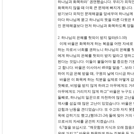
하나님과 화목하라’ 권면했습니다. 우리가 외적
화목하지 않을 때 더욱 큰 문제에 빠지게 됩니다
받기보다 외적인 문제해결을 앞세우며 하나님께 
마다 하나님께 묻고 하나님의 뜻을 따른 다윗은 
인 문제해결보다 먼저 하나님과 화목하도록 양들
2. 하나님의 은혜를 헛되이 받지 말라(6:1-10)
이제 바울은 화목하게 하는 복음을 어떤 자세로 
하는 자로서 너희를 권하노니 하나님의 은혜를 헛
에게 하나님의 은혜를 헛되이 받지 말라고 명하고
된다는 것입니다. 이들이 붙들어야 할 중요한 기
고 합니다. 바울은 이사야서 49:8절 말씀 “.
하여 지금 은혜 받을 때, 구원의 날에 다시금 
바울은 이 화목케 하는 직분을 실제로 어떻게 
첫째로, 비방을 받지 않게 하려고 아무에게도 거리
아무에게도 거리끼지 않게 하고” 바울은 누구도
둘째로, 하나님의 일꾼으로 자천하여 많은 고난을
역사를 섬길 때 많은 고난이 있었습니다. 바울은
갇힘과 난동을 견디었습니다. 또 수고와 자지 못
옥에 갇히기도 했고,(행16:21-24) 돌에 맞아
으로서의 자세를 굳건히 지켰습니다.
6,7절을 보십시오. “깨끗함과 지식과 오래 참
우에 가지고” 바울은 화목하게 하는 직분을 두 가