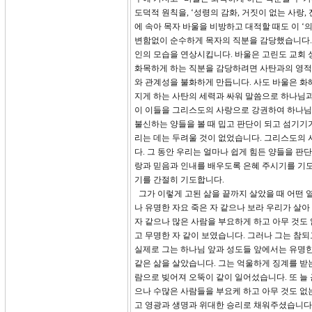
도덕적 원칙을, ‘성령의 감화, 거짓이 없는 사랑,
에 속아 목자 바울을 비방하고 대적할 때도 이 ‘
변함없이 순수하게 목자의 직분을 감당했습니다.(8
인의 모습을 연상시킵니다. 바울은 고린도 교회 
화목하게 하는 직분을 감당하려면 사탄과의 영적 
와 관계성을 불화하게 만듭니다. 사도 바울은 화
지게 하는 사탄의 세력과 싸워 말씀으로 하나님
이 이들을 그리스도의 사랑으로 강권하여 하나님
불신하는 양들을 볼 때 밉고 판단이 되고 섬기기
리는 데는 두려울 것이 없었습니다. 그리스도의 
다. 그 동안 우리는 얼마나 쉽게 힘든 양들을 판
랑과 믿음과 인내를 배우도록 은혜 주시기를 기도
기를 간절히 기도합니다.
그가 이렇게 고된 삶을 끝까지 살았을 때 어떤 열매
나 유명한 자요 죽은 자 같으나 보라 우리가 살
자 같으나 많은 사람을 부요하게 하고 아무 것도 
고 무명한 자 같이 보였습니다. 그러나 그는 참
실제로 그는 하나님 앞과 성도들 앞에서는 유명한
같은 삶을 살았습니다. 그는 억울하게 징계를 받
람으로 빚어져 오뚝이 같이 일어섰습니다. 또 늘
으나 수많은 사람들을 부요케 하고 아무 것도 없
고 영광과 생명과 위대한 승리로 채워주셨습니다.