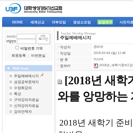
|
HOME
|
세계선교
|
각부모임
|
경성소모임
|
성경연구
|
사진자
Sunday Worship Message
주일예배메시지
ㆍ
작성자
관리자
비밀번호 기억
ㆍ
작성일
2018-03-04 (일) 12:48
회원등록
｜
비번분실
ㆍ
분 류
이사야
2018년_새학기준비2강-
ㆍ
첨부#1
Bible Study
주일예배메시지
[2018년 새
성경공부문제지
수양회강의
와를 앙망하는 
특강
구약강의자료실
신약강의자료실
강의안책자
2018년 