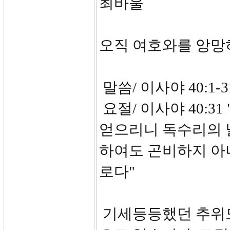
최바울
오직 여호와를 앙망
말씀/ 이사야 40:1-3
요절/ 이사야 40:3
얻으리니 독수리의 
하여도 곤비하지 아
로다"
기세등등했던 추위도