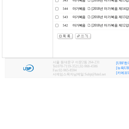
마가복음
[2018년 마가복음 제15
545
마가복음
[2018년 마가복음 제14
544
마가복음
[2018년 마가복음 제13
543
마가복음
[2018년 마가복음 제12
542
서울 동대문구 이문2동 264-231
[UBF한
Tel:070-7119-3521,02-968-4586
[뉴욕UB
Fax:02-965-8594
[키에프U
서제임스목자님메일:Suhjt@hitel.net