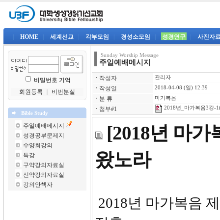
|
HOME
|
세계선교
|
각부모임
|
경성소모임
|
성경연구
|
사진자
Sunday Worship Message
주일예배메시지
ㆍ
작성자
관리자
비밀번호 기억
ㆍ
작성일
2018-04-08 (일) 12:39
회원등록
｜
비번분실
ㆍ
분 류
마가복음
2018년_마가복음3강-1(
ㆍ
첨부#1
Bible Study
주일예배메시지
[2018년 마
성경공부문제지
수양회강의
왔노라
특강
구약강의자료실
신약강의자료실
강의안책자
2018년