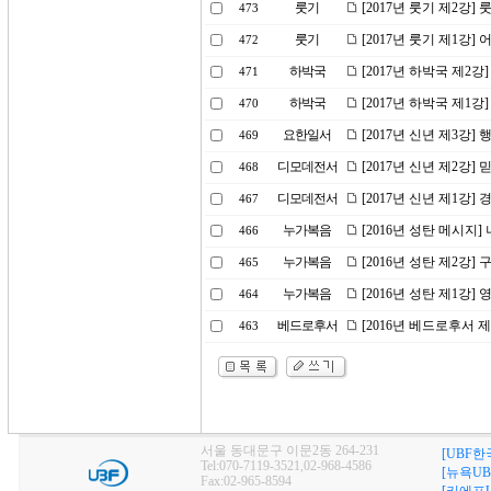
룻기
[2017년 룻기 제2강
473
룻기
[2017년 룻기 제1강
472
하박국
[2017년 하박국 제2
471
하박국
[2017년 하박국 제1
470
요한일서
[2017년 신년 제3강
469
디모데전서
[2017년 신년 제2강
468
디모데전서
[2017년 신년 제1강
467
누가복음
[2016년 성탄 메시지
466
누가복음
[2016년 성탄 제2강]
465
누가복음
[2016년 성탄 제1강]
464
베드로후서
[2016년 베드로후서 
463
서울 동대문구 이문2동 264-231
[UBF한
Tel:070-7119-3521,02-968-4586
[뉴욕UB
Fax:02-965-8594