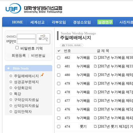
|
HOME
|
세계선교
|
각부모임
|
경성소모임
|
성경연구
|
사진자
Sunday Worship Message
주일예배메시지
비밀번호 기억
번호
글 제 목
회원등록
｜
비번분실
누가복음
[2017년 누가복음 제1
482
누가복음
[2017년 누가복음 제
481
Bible Study
누가복음
[2017년 누가복음 제
480
주일예배메시지
성경공부문제지
누가복음
[2017년 누가복음 제
479
수양회강의
누가복음
[2017년 누가복음 제
478
특강
구약강의자료실
누가복음
[2017년 누가복음 제
477
신약강의자료실
누가복음
[2017년 누가복음 제5
476
강의안책자
누가복음
[2017년 누가복음 제
475
룻기
[2017년 룻기 제3강]
474