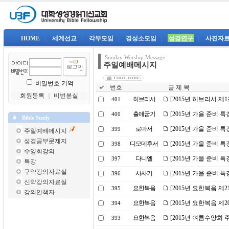
|
HOME
|
세계선교
|
각부모임
|
경성소모임
|
성경연구
|
사진자
Sunday Worship Message
주일예배메시지
비밀번호 기억
번호
글 제 목
회원등록
｜
비번분실
히브리서
[2015년 히브리서 제
401
출애굽기
[2015년 가을 준비 
400
Bible Study
로마서
[2015년 가을 준비 특
399
주일예배메시지
성경공부문제지
디모데후서
[2015년 가을 준비 
398
수양회강의
다니엘
[2015년 가을 준비 
397
특강
구약강의자료실
사사기
[2015년 가을 준비 특
396
신약강의자료실
요한복음
[2015년 요한복음 제2
395
강의안책자
요한복음
[2015년 요한복음 제
394
요한복음
[2015년 여름수양회 
393