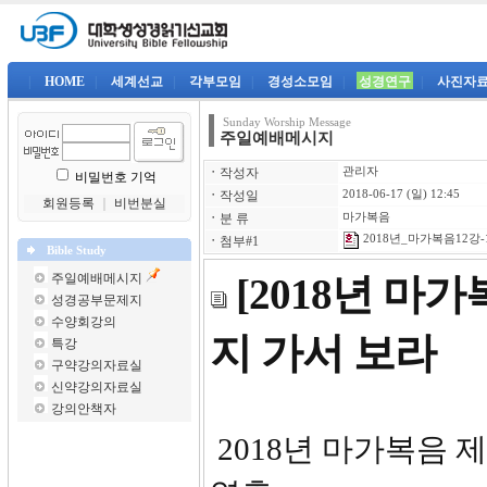
|
HOME
|
세계선교
|
각부모임
|
경성소모임
|
성경연구
|
사진자
Sunday Worship Message
주일예배메시지
ㆍ
작성자
관리자
비밀번호 기억
ㆍ
작성일
2018-06-17 (일) 12:45
회원등록
｜
비번분실
ㆍ
분 류
마가복음
2018년_마가복음12강-1
ㆍ
첨부#1
Bible Study
주일예배메시지
[2018년 마가
성경공부문제지
수양회강의
지 가서 보라
특강
구약강의자료실
신약강의자료실
강의안책자
2018년