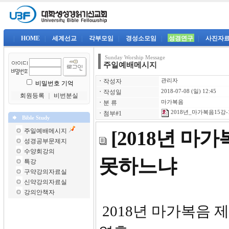
|
HOME
|
세계선교
|
각부모임
|
경성소모임
|
성경연구
|
사진자
Sunday Worship Message
주일예배메시지
ㆍ
작성자
관리자
비밀번호 기억
ㆍ
작성일
2018-07-08 (일) 12:45
회원등록
｜
비번분실
ㆍ
분 류
마가복음
2018년_마가복음15강-1
ㆍ
첨부#1
Bible Study
주일예배메시지
[2018년 마
성경공부문제지
수양회강의
못하느냐
특강
구약강의자료실
신약강의자료실
강의안책자
2018년