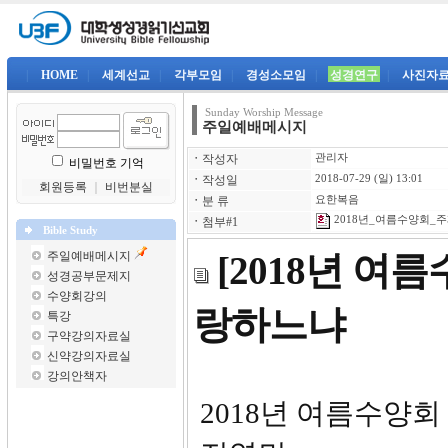
|
HOME
|
세계선교
|
각부모임
|
경성소모임
|
성경연구
|
사진자
Sunday Worship Message
주일예배메시지
ㆍ
작성자
관리자
비밀번호 기억
ㆍ
작성일
2018-07-29 (일) 13:01
회원등록
｜
비번분실
ㆍ
분 류
요한복음
2018년_여름수양회_주제
ㆍ
첨부#1
Bible Study
주일예배메시지
[2018년 여
성경공부문제지
수양회강의
랑하느냐
특강
구약강의자료실
신약강의자료실
강의안책자
2018년 