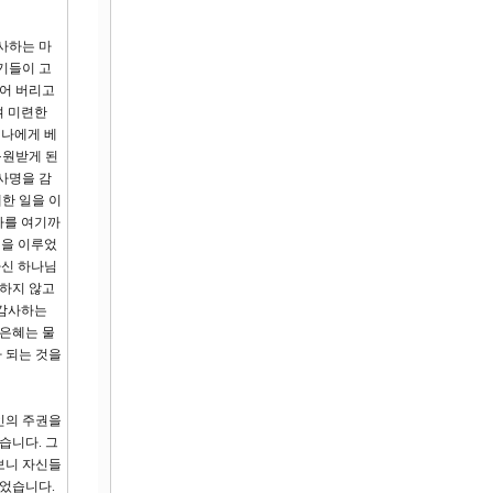
사하는 마
기들이 고
되어 버리고
며 미련한
 나에게 베
구원받게 된
사명을 감
한 일을 이
나를 여기까
적을 이루었
하신 하나님
만하지 않고
 감사하는
 은혜는 물
 되는 것을
인의 주권을
습니다. 그
보니 자신들
되었습니다.