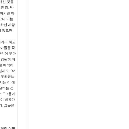
내신 것을
 죄, 반
대하기만 하
으니 이는
성하신 사랑
지 않으면
되리라 하고
 아들을 죽
주인이 무한
 영원히 자
을 배척하
십시오. “너
도 못하였느
서는 이 예
고하는 것
. “그들이
 이 비유가
다. 그들은
오히려 어찌