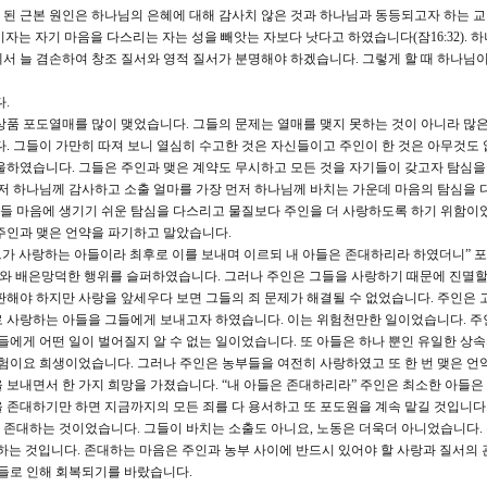
 된 근본 원인은 하나님의 은혜에 대해 감사치 않은 것과 하나님과 동등되고자 하는 
언 기자는 자기 마음을 다스리는 자는 성을 빼앗는 자보다 낫다고 하였습니다(잠16:32). 
서 늘 겸손하여 창조 질서와 영적 질서가 분명해야 하겠습니다. 그렇게 할 때 하나님이
.
품 포도열매를 많이 맺었습니다. 그들의 문제는 열매를 맺지 못하는 것이 아니라 많은
. 그들이 가만히 따져 보니 열심히 수고한 것은 자신들이고 주인이 한 것은 아무것도 
울하였습니다. 그들은 주인과 맺은 계약도 무시하고 모든 것을 자기들이 갖고자 탐심
먼저 하나님께 감사하고 소출 얼마를 가장 먼저 하나님께 바치는 가운데 마음의 탐심을 
 그들 마음에 생기기 쉬운 탐심을 다스리고 물질보다 주인을 더 사랑하도록 하기 위함이
주인과 맺은 언약을 파기하고 말았습니다.
 그가 사랑하는 아들이라 최후로 이를 보내며 이르되 내 아들은 존대하리라 하였더니” 
도와 배은망덕한 행위를 슬퍼하였습니다. 그러나 주인은 그들을 사랑하기 때문에 진멸할
판해야 하지만 사랑을 앞세우다 보면 그들의 죄 문제가 해결될 수 없었습니다. 주인은
로 사랑하는 아들을 그들에게 보내고자 하였습니다. 이는 위험천만한 일이었습니다. 주
아들에게 어떤 일이 벌어질지 알 수 없는 일이었습니다. 또 아들은 하나 뿐인 유일한 상
모험이요 희생이었습니다. 그러나 주인은 농부들을 여전히 사랑하였고 또 한 번 맺은 언
 보내면서 한 가지 희망을 가졌습니다. “내 아들은 존대하리라” 주인은 최소한 아들은
 존대하기만 하면 지금까지의 모든 죄를 다 용서하고 또 포도원을 계속 맡길 것입니다.
 존대하는 것이었습니다. 그들이 바치는 소출도 아니요, 노동은 더욱더 아니었습니다.
하는 것입니다. 존대하는 마음은 주인과 농부 사이에 반드시 있어야 할 사랑과 질서의
아들로 인해 회복되기를 바랐습니다.