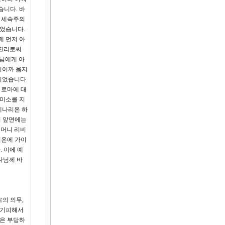
습니다. 바
 세속주의
이었습니다.
께 먼저 아
 진리로써
님에게 아
니이까 옳지
이었습니다.
 로마에 대
 미소를 지
데나리온 하
서 앞면에는
어머니 리비
리온에 가이
 이에 예
나님께 바
로의 의무,
 기피해서
것은 부당하