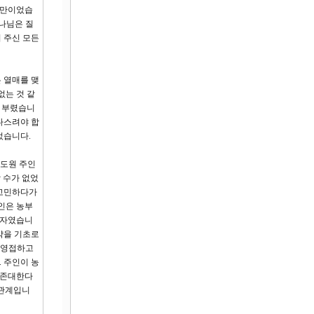
교만이었습
하나님은 질
 주신 모든
 열매를 맺
없는 것 같
을 부렸습니
다스려야 합
었습니다.
포도원 주인
 수가 없었
 고민하다가
인은 농부
속자였습니
약을 기초로
 영접하고
 주인이 농
 존대한다
 관계입니