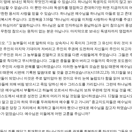
 땅에 보내신 목적이 무엇인가 배울 수 있습니다. 하나님이 독생자도 아끼지 않고 보
의심할 수 없습니다. 이 뿐만 아니라 독생자를 영접하고 존대하기만 하면 지금까지의 어떤
한한 용서의 사랑을 믿을 수 있습니다. 하나님은 예수님을 하나님의 아들로 믿고 존
복시켜 주십니다. 요한복음 3:16절 “하나님이 세상을 이처럼 사랑하사 독생자를 주셨
려 하심이라” 말씀하십니다. 하나님은 실로 인자하심과 용납하심과 길이 참으심이 풍
죄를 무한정 참으시는 원칙이 없는 분은 아닙니다. 마지막으로 보내신 독생자까지 영접하
시오. “그 농부들이 서로 말하되 이는 상속자니 자 죽이자 그러면 그 유산이 우리 것이 
은 주인의 마지막 기대마저 저버리고 주인의 주권에 도전하여 자신들이 주인이 되고자
? 주인은 와서 그 농부들을 진멸하고 포도원을 다른 사람들에게 주었습니다. 그들은 
 줄로 착각하고 무시하였습니다. 그들은 종들을 쫓아 버리고 아들까지 죽이면 포도원이
은 주인의 사랑과 은혜를 멸시하였습니다. 이러한 농부들의 모습은 탐심 때문에 예수님
문에 시편에 기록된 말씀대로 될 것을 경고하셨습니다(시118:22,23). 10,11절을 보
돌이 되었나니 이것은 주로 말미암아 된 것이요 우리 눈에 놀랍도다 함을 읽어 보지
들에 의해 버림 받으시고 죽임 당하신 예수 그리스도를 가리킵니다. 그런데 하나님께
것은 예수님께서 부활하시고 하늘에 오르셔서 하나님의 보좌 우편에 앉게 되실 것을 예
스도께서 새로운 성전인 교회의 머리가 되실 것임을 암시하셨습니다. 12절을 보십시오
 알고 잡고자 하되 무리를 두려워하여 예수를 두고 가니라” 종교지도자들은 예수님의
그들은 당장 그 자리에서 회개하고 돌이켜야 했으나 반대로 예수님을 잡고자 하였습니
수가 없었습니다. 예수님은 이들에게 어떤 교훈을 주십니까?
들이 죄를 깨닫고 회개함으로 하나님과의 바른 관계를 회복하도록 하셨지만 그들은 