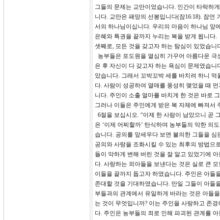
그들의 문제는 교만이었습니다. 인간이 타락하게
니다. 교만은 패망의 선봉입니다(잠16:18). 잠
서의 하나님이십니다. 우리의 마음이 하나님 앞에
은혜와 특권을 끝까지 누리는 복을 받게 됩니다.
셋째로, 모든 것을 갖고자 하는 탐심이 있었습니다
농부들은 포도원을 열심히 가꾸어 아름다운 극상
은 후 자신이 다 갖고자 하는 욕심이 문제였습니다
았습니다. 그래서 꼬박꼬박 세를 바치려 하니 억
다. 사람이 성공하여 열매를 풍성히 맺었을 때 
니다. 주인이 소출 얼마를 바치게 한 것은 바로
그러나 이들은 주인에게 받은 복 자체에 빠져서 
6절을 보십시오. “이제 한 사람이 남았으니 곧
은 ‘이제 어찌할까’ 탄식하며 농부들의 악한 의
습니다. 공의를 앞세우다 보면 불의한 그들을 심
공의와 사랑을 조화시킬 수 있는 최후의 방법으
들이 악하게 변해 버린 것을 잘 알고 있었기에 
다. 사랑하는 외아들을 보낸다는 것은 실로 큰 
이들을 끝까지 돕고자 하였습니다. 주인은 아들을
존대할 것을 기대하였습니다. 만일 그들이 아들을
부들과의 관계에서 유일하게 바라는 것은 아들을
는 것이 무엇입니까? 이는 주인을 사랑하고 존경
다. 주인은 농부들의 죄로 인해 파괴된 관계를 