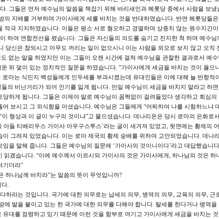
. 그들은 먼저 예수님의 말씀을 책잡기 위해 바리새인과 헤롯당 중에서 사람을 보냈
의 지배를 거부하며 가이사에게 세를 바치는 것을 반대하였습니다. 반면 헤롯당들은
을 적극 지지하였습니다. 이들은 평소 서로 혐오하고 경멸하며 상종치 않는 원수지간
 하여 연합전선을 폈습니다. 그들은 자신들의 의도를 숨기고 진지한 척 하며 예수님
니 당신은 참되시고 아무도 꺼리는 일이 없으시니 이는 사람을 외모로 보지 않고 오직
도 없는 말을 하였지만 이는 그들이 오랜 시간에 걸쳐 예수님을 관찰한 결과로서 예수
운 뒤 덫이 있는 정치적인 질문을 하였습니다. “가이사에게 세금을 바치는 것이 옳으
 로마는 식민지 백성들에게 인두세를 부과시켰는데 유대인들은 이에 대해 늘 반항적
들의 비난거리가 되어 인기를 잃게 됩니다. 만일 예수님이 세금을 바치지 말라고 하면
포당하게 됩니다. 그들은 이제야 말로 예수님이 꼼짝없이 걸려들었다 생각하고 회심의
뚫어 보시고 그 외식함을 아셨습니다. 예수님은 그들에게 “어찌하여 나를 시험하느냐 
 “이 형상과 이 글이 누구의 것이냐”고 물으셨습니다. 데나리온은 당시 로마의 은화로
 아들 티베리우스 가이사 아우구스투스’라는 글이 새겨져 있었고, 뒷면에는 황제의 
습이 그려져 있었습니다. 이는 로마 제국의 황제 숭배를 위하여 고안되었습니다. 데나
것임을 말해 줍니다. 그들은 예수님의 질문에 ‘가이사의 것이니이다’라고 대답했습니다.
이 읽겠습니다. “이에 예수께서 이르시되 가이사의 것은 가이사에게, 하나님의 것은 하
여기더라”
은 하나님께 바치라”는 말씀의 뜻이 무엇입니까?
다.
하라는 것입니다. 국가에 대한 의무로는 납세의 의무, 병역의 의무, 교육의 의무, 근
 땅에 발을 붙이고 있는 한 국가에 대한 의무를 다해야 합니다. 탈세를 한다거나 병역을
 유대를 점령하고 있기 때문에 이런 것을 함부로 여기고 가이사에게 세금을 바치는 