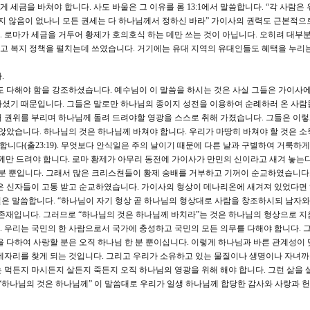
세금을 바쳐야 합니다. 사도 바울은 그 이유를 롬 13:1에서 말씀합니다. “각 사람은 
 않음이 없나니 모든 권세는 다 하나님께서 정하신 바라” 가이사의 권력도 근본적으
 로마가 세금을 거두어 황제가 호의호식 하는 데만 쓰는 것이 아닙니다. 오히려 대부
고 복지 정책을 펼치는데 쓰였습니다. 거기에는 유대 지역의 유대인들도 혜택을 누리는
.
 다해야 함을 강조하셨습니다. 예수님이 이 말씀을 하시는 것은 사실 그들은 가이사에
아셨기 때문입니다. 그들은 말로만 하나님의 종이지 성전을 이용하여 순례하러 온 사람
 권위를 부리며 하나님께 돌려 드려야할 영광을 스스로 취해 가졌습니다. 그들은 이
 않았습니다. 하나님의 것은 하나님께 바쳐야 합니다. 우리가 마땅히 바쳐야 할 것은 소
야 합니다(출23:19). 무엇보다 안식일은 주의 날이기 때문에 다른 날과 구별하여 거룩하
나님께만 드려야 합니다. 로마 황제가 아무리 동전에 가이사가 만민의 신이라고 새겨 놓는다
 분 뿐입니다. 그래서 많은 크리스쳔들이 황제 숭배를 거부하고 기꺼이 순교하였습니다
많은 신자들이 고통 받고 순교하였습니다. 가이사의 형상이 데나리온에 새겨져 있었다면
7절은 말씀합니다. “하나님이 자기 형상 곧 하나님의 형상대로 사람을 창조하시되 남자와
존재입니다. 그러므로 “하나님의 것은 하나님께 바치라”는 것은 하나님의 형상으로 지
 우리는 국민의 한 사람으로서 국가에 충성하고 국민의 모든 의무를 다해야 합니다. 
을 다하여 사랑할 분은 오직 하나님 한 분 뿐이십니다. 이렇게 하나님과 바른 관계성이 
제자리를 찾게 되는 것입니다. 그리고 우리가 소유하고 있는 물질이나 생명이나 자녀까
 먹든지 마시든지 살든지 죽든지 오직 하나님의 영광을 위해 해야 합니다. 그런 삶을 살
 “하나님의 것은 하나님께” 이 말씀대로 우리가 일생 하나님께 합당한 감사와 사랑과 