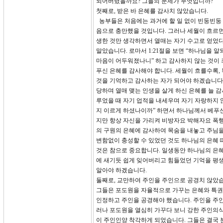
되어버렸을까요? 그들의 문제가 무엇입니까?
첫째로, 받은 바 은혜를 감사치 않았습니다.
농부들은 처음에는 과거에 할 일 없이 빈둥빈둥 
음으로 충만했을 것입니다. 그러나 세월이 흐르
생한 것만 생각하면서 열매는 자기 수고로 얻었다
말았습니다. 로마서 1:21절을 보면 “하나님을
마음이 어두워졌나니” 하고 감사하지 않는 것이 
푸신 은혜를 감사해야 합니다. 세월이 흐를수록,
것을 기억하고 감사하는 자가 되어야 하겠습니다.
당하며 열매 맺는 인생을 살게 하신 은혜를 늘 
루었을 때 자기 업적을 내세우며 자기 자랑하지 않
지 이르게 하셨나이까” 하면서 하나님께서 베푸신
지만 항상 자신을 가리켜 비방자요 박해자요 폭행자
의 구원의 은혜에 감사하여 목숨을 내놓고 주님을
변함없이 충성할 수 있었던 것도 하나님의 은혜 때
것은 참으로 중요합니다. 일생동안 하나님의 은혜
에 새기듯 쉽게 잊어버리고 힘들었던 기억을 평생
알아야 하겠습니다.
둘째로, 교만하여 주인을 주인으로 공경치 않았
그들은 포도원을 자율적으로 가꾸는 은혜와 특권
인정하고 주인을 공경해야 했습니다. 주인을 주인
러나 포도원을 열심히 가꾸다 보니 강한 주인의식
이 주인인양 착각하게 되었습니다. 그들은 결국 