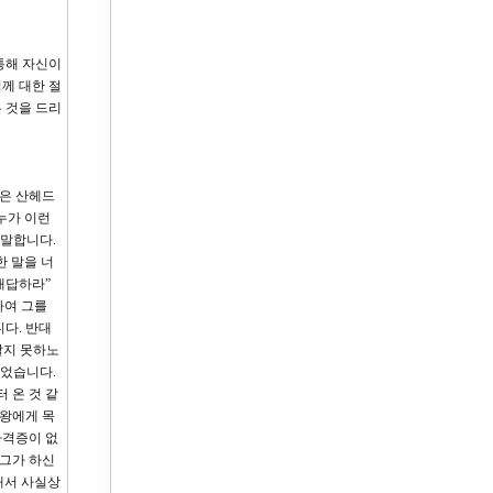
통해 자신이
께 대한 절
 것을 드리
들은 산헤드
누가 이런
 말합니다.
한 말을 너
대답하라”
하여 그를
다. 반대
알지 못하노
이었습니다.
 온 것 같
롯왕에게 목
자격증이 없
 그가 하신
해서 사실상