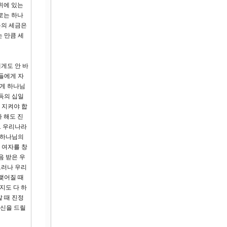
위에 있는
로는 하나
분의 세금은
 만큼 세
게도 안 바
들에게 자
렇게 하나님
득의 십일
게 지켜야 합
 해도 진
. 우리나라
 하나님의
 여자를 창
음 받은 우
그러나 우리
맺어질 때
지도 다 하
 때 진정
헌신을 드릴