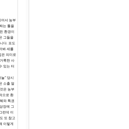
지어서 농부
 짜는 틀을
모든 환경이
은 그들을
니다. 포도
까봐 세를
넓은 의미로
 거룩한 사
수 있는 터
거늘” 당시
은 소출 얼
 것은 농부
적으로 환
은혜와 특권
 당장에 그
그런데 이
도 또 참고
왜 이렇게