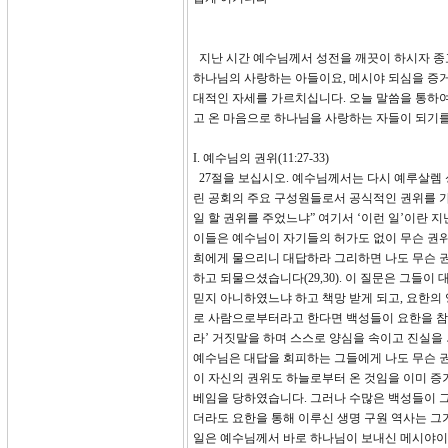
지난 시간 예수님께서 성전을 깨끗이 하시자 종
하나님의 사랑하는 아들이요, 메시야 되심을 증
대적인 자세를 가르치십니다. 오늘 말씀을 통하여
고 온 마음으로 하나님을 사랑하는 자들이 되기
I. 예수님의 권위(11:27-33)
27절을 보십시오. 예수님께서는 다시 예루살렘
린 공회의 주요 구성원들로서 공식적인 권위를 가
일 할 권위를 주었느냐” 여기서 ‘이런 일’이란
이들은 예수님이 자기들의 허가도 없이 무슨 권위
희에게 물으리니 대답하라 그리하면 나도 무슨 
하고 되물으셨습니다(29,30). 이 질문은 그들
믿지 아니하였느냐 하고 책망 받게 되고, 요한의
로 사람으로부터라고 한다면 백성들이 요한을 참 
라’ 거짓말을 하며 스스로 양심을 속이고 진실을
예수님은 대답을 회피하는 그들에게 나도 무슨 권
이 자신의 권위도 하늘로부터 온 것임을 이미 증
베임을 당하였습니다. 그러나 수많은 백성들이 그
더라도 요한을 통해 이루신 생명 구원 역사는 그
일은 예수님께서 바로 하나님이 보내신 메시야이심을