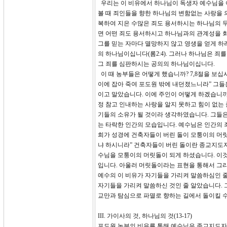
우리는 이 비유에서 하나님이 독생자 예수님을 이
볼 때 죄인들을 향한 하나님의 변함없는 사랑을 
복하여 지은 수많은 죄도 용서하시는 하나님의 무
면 어떤 죄도 용서하시고 하나님과의 관계성을 회
그를 믿는 자마다 멸망하지 않고 영생을 얻게 하
의 하나님이십니다(롬2:4). 그러나 하나님은 
그 죄를 심판하시는 공의의 하나님이십니다.
이 때 농부들은 어떻게 했습니까? 7,8절을 보십
이에 잡아 죽여 포도원 밖에 내던졌느니라” 그들
이고 말았습니다. 이에 주인이 어떻게 하겠습니까
정 참고 인내하는 사랑을 알지 못하고 힘이 없는
기들의 소유가 될 것이라 생각하였습니다. 그들
는 타락한 인간의 모습입니다. 예수님은 인간의 죄 때
희가 성경에 건축자들이 버린 돌이 모퉁이의 머릿
냐 하시니라” 건축자들이 버린 돌이란 종교지도자
수님을 모퉁이의 머릿돌이 되게 하셨습니다. 이
입니다. 아울러 머릿돌이라는 표현을 통해서 그리
예수의 이 비유가 자기들을 가리켜 말씀하심인 줄
자기들을 가리켜 말씀하신 것인 줄 알았습니다. 
교만과 탐심으로 파멸로 향하는 길에서 돌이킬 
III. 가이사의 것, 하나님의 것(13-17)
포도원 농부의 비유를 통해 예수님은 종교지도자