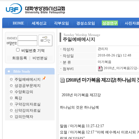
|
HOME
|
세계선교
|
각부모임
|
경성소모임
|
성경연구
|
사진자
Sunday Worship Message
주일예배메시지
ㆍ
작성자
관리자
비밀번호 기억
ㆍ
작성일
2018-08-26 (일) 12:48
회원등록
｜
비번분실
ㆍ
분 류
마가복음
2018년_마가복음22강-1
ㆍ
첨부#1
Bible Study
[2018년 마가복음 제22강] 하나님의
주일예배메시지
성경공부문제지
수양회강의
2018년 마가복음 제22
특강
구약강의자료실
하나님의 것은 하나님께
신약강의자료실
강의안책자
말씀 / 마가복음 11:27-12:17
요절 / 마가복음 12:17 “이에 예수께서 이르
랍게 여기더라”