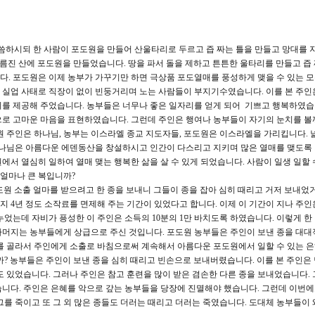
씀하시되 한 사람이 포도원을 만들어 산울타리로 두르고 즙 짜는 틀을 만들고 망대를 
기름진 산에 포도원을 만들었습니다. 땅을 파서 돌을 제하고 튼튼한 울타리를 만들고 즙
. 포도원은 이제 농부가 가꾸기만 하면 극상품 포도열매를 풍성하게 맺을 수 있는 
 실업 사태로 직장이 없이 빈둥거리며 노는 사람들이 부지기수였습니다. 이를 본 주인
회를 제공해 주었습니다. 농부들은 너무나 좋은 일자리를 얻게 되어 기쁘고 행복하였습
으로 고마운 마음을 표현하였습니다. 그런데 주인은 행여나 농부들이 자기의 눈치를 볼
원 주인은 하나님, 농부는 이스라엘 종교 지도자들, 포도원은 이스라엘을 가리킵니다. 
하나님은 아름다운 에덴동산을 창설하시고 인간이 다스리고 지키며 많은 열매를 맺도록
서 열심히 일하여 열매 맺는 행복한 삶을 살 수 있게 되었습니다. 사람이 일생 일할 
 얼마나 큰 복입니까?
도원 소출 얼마를 받으려고 한 종을 보내니 그들이 종을 잡아 심히 때리고 거저 보내었
 4년 정도 소작료를 면제해 주는 기간이 있었다고 합니다. 이제 이 기간이 지나 주인
누었는데 자비가 픙성한 이 주인은 소득의 10분의 1만 바치도록 하였습니다. 이렇게 한
나머지는 농부들에게 상급으로 주신 것입니다. 포도원 농부들은 주인이 보낸 종을 대대
를 골라서 주인에게 소출로 바침으로써 계속해서 아름다운 포도원에서 일할 수 있는 
까? 농부들은 주인이 보낸 종을 심히 때리고 빈손으로 보내버렸습니다. 이를 본 주인은
도 있었습니다. 그러나 주인은 참고 훈련을 많이 받은 겸손한 다른 종을 보내었습니다. 
니다. 주인은 은혜를 악으로 갚는 농부들을 당장에 진멸해야 했습니다. 그런데 이번에
그를 죽이고 또 그 외 많은 종들도 더러는 때리고 더러는 죽였습니다. 도대체 농부들이 