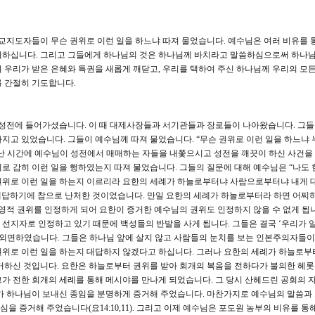
교지도자들이 무슨 권위로 이런 일을 하느냐 따져 물었습니다. 예수님은 여러 비유를 
거하십니다. 그리고 그들에게 하나님의 것은 하나님께 바치라고 말씀하심으로써 하나님
 우리가 받은 은혜와 특권을 새롭게 깨닫고, 우리를 택하여 주신 하나님께 우리의 모든
를 간절히 기도합니다.
 성전에 들어가셨습니다. 이 때 대제사장들과 서기관들과 장로들이 나아왔습니다. 그
지고 있었습니다. 그들이 예수님께 따져 물었습니다. “무슨 권위로 이런 일을 하느냐 
 지난 시간에 예수님이 성전에서 매매하는 자들을 내쫓으시고 성전을 깨끗이 하신 사건을
로 감히 이런 일을 행하였는지 따져 물었습니다. 그들의 질문에 대해 예수님은 “나도 
권위로 이런 일을 하는지 이르리라 요한의 세례가 하늘로부터냐 사람으로부터냐 내게 
이 대답하기에 참으로 난처한 것이었습니다. 만일 요한의 세례가 하늘로부터라 하면 어찌
 영적 권위를 인정하게 되어 요한이 증거한 예수님의 권위도 인정하지 않을 수 없게 됩니
선지자로 인정하고 있기 때문에 백성들의 반발을 사게 됩니다. 그들은 결국 ‘우리가 
 외면하였습니다. 그들은 하나님 앞에 살지 않고 사람들의 눈치를 보는 인본주의자들
위로 이런 일을 하는지 대답하지 않겠다고 하십니다. 그러나 요한의 세례가 하늘로부터
거하신 것입니다. 요한은 하늘로부터 권위를 받아 회개의 복음을 전하다가 불의한 헤
가 전한 회개의 세례를 통해 메시야를 만나게 되었습니다. 그 당시 산헤드린 공회의 
가 하나님이 보내신 종임을 분명하게 증거해 주었습니다. 마찬가지로 예수님의 말씀과
 증거해 주었습니다(요14:10,11). 그리고 이제 예수님은 포도원 농부의 비유를 통