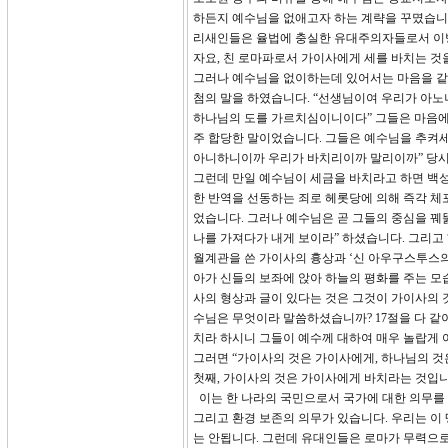
하든지 예수님을 없애고자 하는 계략을 꾸몄습니다
리새인들은 율법에 충실한 유대주의자들로서 이방
자요, 친 로마파로서 가이사에게 세를 바치는 것
그러나 예수님을 없이하는데 있어서는 마음을 같이
첨의 말을 하였습니다. “선생님이여 우리가 아노
하나님의 도를 가르치심이니이다” 그들은 마음에
주 합당한 말이었습니다. 그들은 예수님을 추켜세
아니하니이까 우리가 바치리이까 말리이까” 당시
그런데 만일 예수님이 세금을 바치라고 하면 백성
한 반역을 선동하는 죄로 헤롯당에 의해 즉각 체
었습니다. 그러나 예수님은 곧 그들의 중심을 꿰
나를 가져다가 내게 보이라” 하셨습니다. 그리고
월계관을 쓴 가이사의 흉상과 ‘신 아우구스투스의
아가 신들의 보좌에 앉아 하늘의 평화를 주는 모
사의 형상과 글이 있다는 것은 그것이 가이사의 
수님은 무엇이라 말씀하셨습니까? 17절을 다 같
치라 하시니 그들이 예수께 대하여 매우 놀랍게 
그러면 “가이사의 것은 가이사에게, 하나님의 것
첫째, 가이사의 것은 가이사에게 바치라는 것입니
이는 한 나라의 국민으로서 국가에 대한 의무를 다
그리고 환경 보존의 의무가 있습니다. 우리는 이
는 안됩니다. 그런데 유대인들은 로마가 무력으로