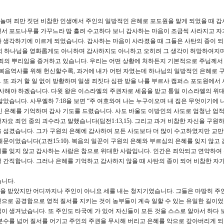
놀며 죄만 짓던 비참한 인생에서 주인의 일방적인 은혜로 포도원을 맡게 되었을 때 감
면서 포도나무를 가꾸느라 땀 흘려 수고하다 보니 감사하는 마음이 조금씩 사라지고 자
 생각하기에 이르게 되었습니다. 감사하는 마음이 사라졌을 때 그들은 사탄의 종이 
 알되 하나님을 영화롭게도 아니하며 감사하지도 아니하고 오히려 그 생각이 허망하여지
죄의 뿌리임을 증거하고 있습니다. 우리는 어떤 상황에 처하든지 기본적으로 주님께서
 복음역사를 위해 헌신할수록, 과거에 내가 어떤 자였는데 하나님의 일방적인 은혜로 
 또 과거 할 일 없이 방황하며 일생 죄짓다 심판 받을 나를 부르사 캠퍼스 포도원에서 
감사해야 하겠습니다. 다윗 왕은 이스라엘의 주권자로 세움을 받고 통일 이스라엘의 위대
았습니다. 사무엘하 7:18을 보면 “주 여호와여 나는 누구이오며 내 집은 무엇이기에 
 은혜를 기억하며 감사 기도를 드렸습니다. 사도 바울도 이방인의 사도로 엄청난 업
요 죄인 중의 괴수라고 말했습니다(딤전1:13,15). 그리고 과거 비참한 자신을 구원
 섬겼습니다. 그가 구원의 은혜에 감사하여 모든 사도보다 더 많이 수고하였지만 교
문이었습니다(고전15:10). 복음의 일꾼이 구원의 은혜와 부르심의 은혜를 잊지 않고
를 잊지 않고 감사하는 사람은 참으로 위대한 사람입니다. 인간은 죄악되고 연약하여
 간직합니다. 그러나 은혜를 기억하고 감사하지 않을 때 사탄의 종이 되어 비참한 자가
습니다.
을 받았지만 어디까지나 주인이 아니요 세를 내는 청지기였습니다. 그들은 마땅히 주
으로 공경함으로 영적 질서를 지키는 것이 농부들이 계속 일할 수 있는 유일한 길이었
이 생겨났습니다. 또 주인도 타국에 가 있어 자신들이 모든 것을 스스로 알아서 하다 
분수를 넘어 질서를 어기고 주인의 주권을 무시해 버리고 은혜를 악으로 갚아버리게 