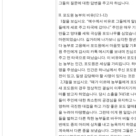
그들의 질문에 대한 답변을 주고자 하십니다.
II. 포도원 농부의 비유(12:1-12)
1절을 보십시오. “예수께서 비유로 그들에게 말
들에게 세로 주고 타국에 갔더니” 주인은 매우 
만들고 망대를 세워 극상품 포도나무를 심었습니다
마련되었습니다. 길거리에 나가보니 심각한 청년
다 농부로 고용해서 포도원에서 마음껏 일할 기
원 주인에게 감사의 카톡 메시지를 보내며 진심
주고 먼 타국으로 떠났습니다. 이 비유에서 포도
는 농부는 인간, 포도원은 세상을 가리킵니다. 
명을 주셨습니다. 인간은 하나님께서 주신 포도원에
전이 있고, 일생 감당해야 할 사명이 있다는 것은
2,3절을 보십시오. “때가 이르매 농부들에게 포
새 포도원의 경우 정상적인 결실이 이루어지기까지
마를 받고자 하였습니다. 당시 소출을 5대5로 나
들이 주인에 대한 최소한의 공경심을 유지하고 
영하며 극진한 대접을 하고 가장 좋은 포도 열매
을 누려야 마땅했습니다. 그런데 이게 웬 일입니
들을 벌하고 다른 착한 농부들로 바꾸어 버릴 수
번에도 종의 머리에 상처를 내고 능욕까지 하였습
계속해서 다른 종을 보냈습니다. 그런데 그들은 