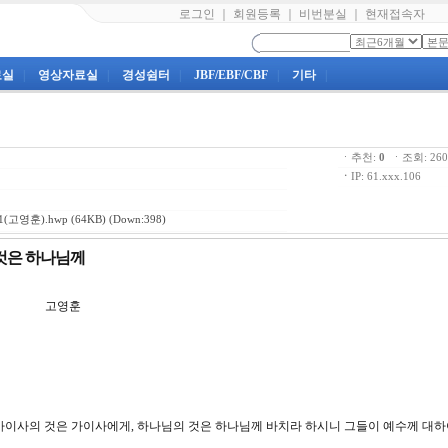
로그인
｜
회원등록
｜
비번분실
｜
현재접속자
료실
|
영상자료실
|
경성쉼터
|
JBF/EBF/CBF
|
기타
|
ㆍ추천:
0
ㆍ조회: 2
ㆍ
IP: 61.xxx.106
(고영훈).hwp
(64KB) (Down:398)
 것은 하나님께
강 고영훈
시되 가이사의 것은 가이사에게, 하나님의 것은 하나님께 바치라 하시니 그들이 예수께 대하