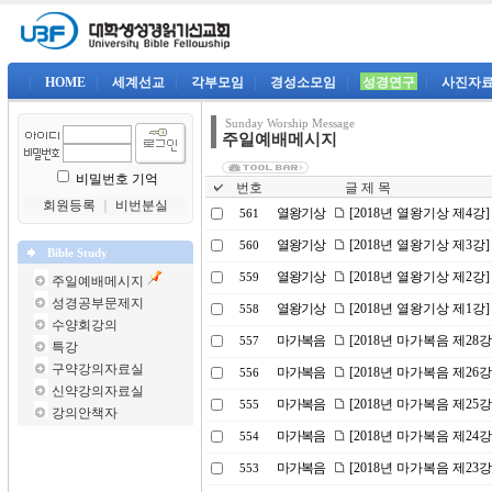
|
HOME
|
세계선교
|
각부모임
|
경성소모임
|
성경연구
|
사진자
Sunday Worship Message
주일예배메시지
비밀번호 기억
번호
글 제 목
회원등록
｜
비번분실
열왕기상
[2018년 열왕기상 제4
561
열왕기상
[2018년 열왕기상 제3강
560
Bible Study
열왕기상
[2018년 열왕기상 제2강
559
주일예배메시지
성경공부문제지
열왕기상
[2018년 열왕기상 제1강
558
수양회강의
마가복음
[2018년 마가복음 제2
557
특강
구약강의자료실
마가복음
[2018년 마가복음 제26
556
신약강의자료실
마가복음
[2018년 마가복음 제25강
555
강의안책자
마가복음
[2018년 마가복음 제24
554
마가복음
[2018년 마가복음 제23
553