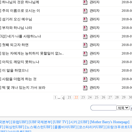
강] 하나님의 것은 하나님께
관리자
2018-0
강] 주의 이름으로 오시는 이
관리자
2018-0
강] 섬기러 오신 예수님
관리자
2018-0
강] 부자와 하나님 나라
관리자
2018-0
제3강] 네가 나를 사랑하느냐
관리자
2018-0
강] 첫째 되고자 하면
관리자
2018-0
강] 믿는 자에게는 능히하지 못할일이 없느..
관리자
2018-0
강] 아직도 깨닫지 못하느냐
관리자
2018-0
강] 이 말을 하였으니
관리자
2018-0
강] 사람을 더럽게 하는 것
관리자
2018-0
강] 떡 몇 개나 있는지 가서 보라
관리자
2018-0
1
,,,
21
22
23
24
25
26
27
28
29
3
국본부]
[유럽UBF]
[UBF국제본부]
[UBF TV]
[시카고UBF]
[Mother Barry's Homepage]
F]
[워싱턴UBF]
[노스웨스턴UBF]
[콜롬비아UBF]
[코스타리카UBF]
[프랑크푸르트UB