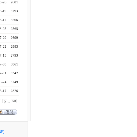
8-26
2601
8-19
3293
8-12
5506
8-05
2565
7-29
2699
7-22
2983
7-15
2793
7-08
3861
7-01
3342
6-24
3249
6-17
2826
0
,,,
50
F]