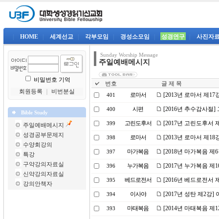
|
HOME
|
세계선교
|
각부모임
|
경성소모임
|
성경연구
|
사진자
Sunday Worship Message
주일예배메시지
비밀번호 기억
번호
글 제 목
회원등록
｜
비번분실
로마서
[2013년 로마서 제17
401
시편
[2016년 추수감사절
400
Bible Study
고린도후서
[2017년 고린도후서 
399
주일예배메시지
성경공부문제지
로마서
[2013년 로마서 제1
398
수양회강의
마가복음
[2018년 마가복음 제
397
특강
구약강의자료실
누가복음
[2017년 누가복음 제
396
신약강의자료실
베드로전서
[2016년 베드로전서
395
강의안책자
이사야
[2017년 성탄 제2강
394
마태복음
[2014년 마태복음 제
393