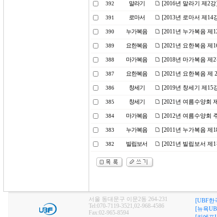
말라기
[2016년 말라기 제2
392
로마서
[2013년 로마서 제1
391
누가복음
[2011년 누가복음 제
390
요한복음
[2021년 요한복음 
389
마가복음
[2018년 마가복음 제
388
요한복음
[2021년 요한복음 제
387
창세기
[2019년 창세기 제
386
창세기
[2021년 여름수양회
385
마가복음
[2012년 여름수양회
384
누가복음
[2011년 누가복음 제
383
빌립보서
[2021년 빌립보서 
382
서울 동대문구 이문2동 264-231
[UBF한
Tel:070-7119-3521,02-968-4586
[뉴욕UB
Fax:02-965-8594