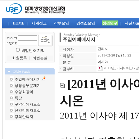
|
HOME
|
세계선교
|
각부모임
|
경성소모임
|
성경연구
|
사진자
Sunday Worship Message
주일예배메시지
ㆍ
작성자
관리자
비밀번호 기억
ㆍ
작성일
2011-02-20 (일) 15:22
회원등록
｜
비번분실
ㆍ
분 류
이사야
2011년_이사야서_17강-
ㆍ
첨부#1
Bible Study
주일예배메시지
[2011년 이
성경공부문제지
수양회강의
시온
특강
구약강의자료실
신약강의자료실
2011년 이사야 제 1
강의안책자