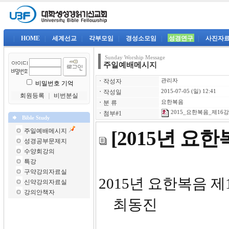
|
HOME
|
세계선교
|
각부모임
|
경성소모임
|
성경연구
|
사진자
Sunday Worship Message
주일예배메시지
ㆍ
작성자
관리자
비밀번호 기억
ㆍ
작성일
2015-07-05 (일) 12:41
회원등록
｜
비번분실
ㆍ
분 류
요한복음
2015_요한복음_제16강-
ㆍ
첨부#1
Bible Study
주일예배메시지
[2015년 요
성경공부문제지
수양회강의
특강
구약강의자료실
2015년
신약강의자료실
강의안책자
최동진