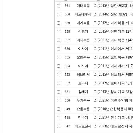
마태복음
[2015년 성탄 제2강
561
디모데후서
[2014년 신년 제3강]
560
마가복음
[2012년 마가복음 제1
559
신명기
[2015년 신명기 제12
558
마태복음
[2021년 마태복음 제4
557
이사야
[2011년 이사야서 제
556
요한복음
[2015년 요한복음 제
555
이사야
[2011년 이사야서 제
554
히브리서
[2015년 히브리서 제8
553
로마서
[2012년 로마서 제5강
552
창세기
[2013년 창세기 제23
551
누가복음
[2021년 여름수양회 
550
요한복음
[2010년요한복음제1
549
민수기
[2021년 민수기 제6
548
베드로전서
[2023년 베드로전서 제
547