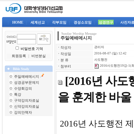
|
HOME
|
세계선교
|
각부모임
|
경성소모임
|
성경연구
|
사진자
Sunday Worship Message
주일예배메시지
ㆍ
작성자
관리자
비밀번호 기억
ㆍ
작성일
2016-08-07 (일) 12:42
회원등록
｜
비번분실
ㆍ
분 류
사도행전
2016사도행전19강-1(최
ㆍ
첨부#1
Bible Study
주일예배메시지
[2016년 사
성경공부문제지
수양회강의
을 훈계한 바울
특강
구약강의자료실
신약강의자료실
강의안책자
2016년 사