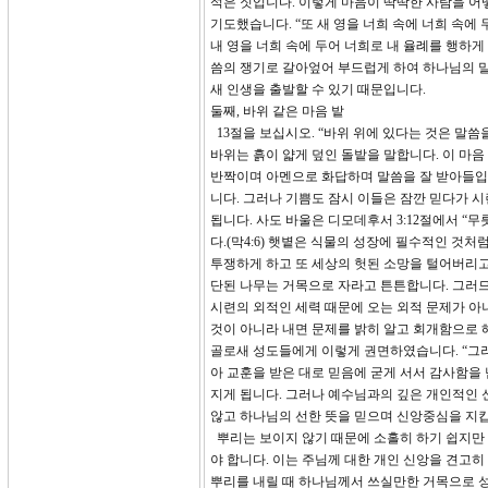
석은 짓입니다. 이렇게 마음이 딱딱한 사람을 어
기도했습니다. “또 새 영을 너희 속에 너희 속에
내 영을 너희 속에 두어 너희로 내 율례를 행하게 
씀의 쟁기로 갈아엎어 부드럽게 하여 하나님의 말
새 인생을 출발할 수 있기 때문입니다.
둘째, 바위 같은 마음 밭
13절을 보십시오. “바위 위에 있다는 것은 말씀
바위는 흙이 얇게 덮인 돌밭을 말합니다. 이 마음
반짝이며 아멘으로 화답하며 말씀을 잘 받아들입니
니다. 그러나 기쁨도 잠시 이들은 잠깐 믿다가 
됩니다. 사도 바울은 디모데후서 3:12절에서 “
다.(막4:6) 햇볕은 식물의 성장에 필수적인 것
투쟁하게 하고 또 세상의 헛된 소망을 털어버리고
단된 나무는 거목으로 자라고 튼튼합니다. 그러
시련의 외적인 세력 때문에 오는 외적 문제가 아
것이 아니라 내면 문제를 밝히 알고 회개함으로
골로새 성도들에게 이렇게 권면하였습니다. “그러
아 교훈을 받은 대로 믿음에 굳게 서서 감사함을 
지게 됩니다. 그러나 예수님과의 깊은 개인적인 
않고 하나님의 선한 뜻을 믿으며 신앙중심을 지
뿌리는 보이지 않기 때문에 소홀히 하기 쉽지만 
야 합니다. 이는 주님께 대한 개인 신앙을 견고
뿌리를 내릴 때 하나님께서 쓰실만한 거목으로 성장