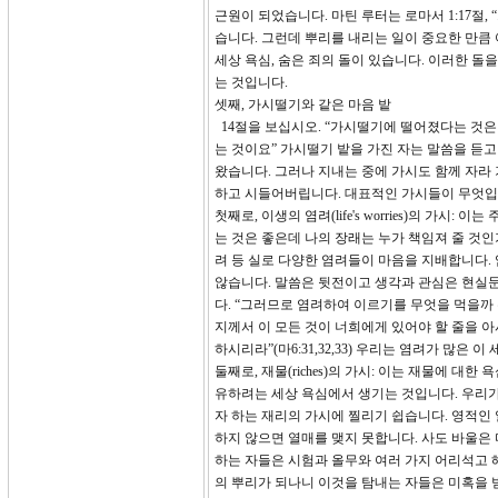
근원이 되었습니다. 마틴 루터는 로마서 1:17절
습니다. 그런데 뿌리를 내리는 일이 중요한 만큼
세상 욕심, 숨은 죄의 돌이 있습니다. 이러한 돌
는 것입니다.
셋째, 가시떨기와 같은 마음 밭
14절을 보십시오. “가시떨기에 떨어졌다는 것은
는 것이요” 가시떨기 밭을 가진 자는 말씀을 듣고
왔습니다. 그러나 지내는 중에 가시도 함께 자라
하고 시들어버립니다. 대표적인 가시들이 무엇입
첫째로, 이생의 염려(life's worries)의 가
는 것은 좋은데 나의 장래는 누가 책임져 줄 것인가
려 등 실로 다양한 염려들이 마음을 지배합니다.
않습니다. 말씀은 뒷전이고 생각과 관심은 현실
다. “그러므로 염려하여 이르기를 무엇을 먹을까
지께서 이 모든 것이 너희에게 있어야 할 줄을 아
하시리라”(마6:31,32,33) 우리는 염려가 많
둘째로, 재물(riches)의 가시: 이는 재물에 
유하려는 세상 욕심에서 생기는 것입니다. 우리가
자 하는 재리의 가시에 찔리기 쉽습니다. 영적인
하지 않으면 열매를 맺지 못합니다. 사도 바울은 
하는 자들은 시험과 올무와 여러 가지 어리석고 
의 뿌리가 되나니 이것을 탐내는 자들은 미혹을 