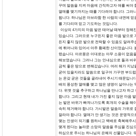
꾸며 말씀을 지켜 마음에 간직하고자 애를 써야 
열매를 맺기까지는 때를 기다려야 합니다. 그러
됩니다. 하나님은 아브라함 한 사람의 내면에 믿
를 기다리며 믿고 기도하는 것입니다.
이상의 4가지의 마음 밭은 태어날 때부터 정해진
있습니다. 그러므로 누구든지 좋은 마음 밭으로 
든지 좋지 않은 밭으로 전락할 수 있음도 알려주
에 튀어나와 있어서 아주 황폐한 산이었습니다. 
렸습니다. 아르몽은 이대로는 아무 소용이 없음을
해보였습니다. 그러나 그는 인내심으로 돌과 바위
금씩 좋은 땅으로 변해갔습니다. 여러 해가 지났
굳어 있을지라도 말씀으로 일구어 가꾸면 부드럽
는 온갖 굳은 것들을 골라내어 주시기 때문입니다.
배의 풍성한 열매를 맺고 많은 생명이 살아나는 
다. 위엣 것을 추구하고 하나님을 만나고자 하고
합니다. 그리고 현재 내가 가진 좋지 않은 마음 
는 밭은 바위가 빠져나가도록 회개의 수술을 해야
속히 제거해야 합니다. 가시밭은 말씀의 가위로 
잘라야 합니다. 열매가 안 생기는 것은 운명적으
맺는 인생이 되기를 원하시고 백배로 축복해주시길
맺게 된다는 놀라운 소망의 말씀을 주심을 진심으
하심으로 주시는 하나님의 은혜의 선물입니다. 우