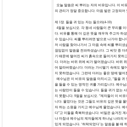
오늘 말씀은 씨 뿌리는 자의 비유입니다. 이 비
의 관리가 정말 중요합니다. 마음 밭은 고정되어 
제 1장. 들을 귀 있는 자는 들으라(4-10)
4절을 보십시오. 각 동네 사람들이 큰 무리를 
다. 비유를 통해 더 깊은 뜻을 깨우쳐 주고자 하
수 있습니다. 씨를 뿌리려면 밭으로 나가야 합니
저 사람을 찾아나가서 그 마음 속에 씨를 뿌리셨
끊임없이 말씀을 전파하셨습니다. 그 씨앗 중 더
기 때문에 떨어진 씨가 흙속으로 들어가지 못하고
다. 더러는 바위 위에 씨가 떨어졌습니다. 바위 
어 말라버렸습니다. 더러는 가시떨기 속에도 떨어
지 못하였습니다. 그런데 더러는 좋은 땅에 떨어
예수님은 이 비유의 말씀을 마치시고, “들을 귀 
을 들을 수 있는 영적인 귀를 가리킵니다. 예수
는 사람만이 들을 수 있습니다. 들을 귀가 없는 
지 못합니다. 9절을 보십시오. “제자들이 이 비
니다. 물었다는 것은 그들도 비유의 깊은 뜻을 
자 하는 소원을 가지고 예수님께 물었습니다. 예
다”고 이들을 축복하셨습니다. 비밀은 숨겨진 계
나 마침내 예수님의 제자들에게 하나님 나라의 비
있게 되었습니다. ‘허락되었다’는 말씀을 볼 때 