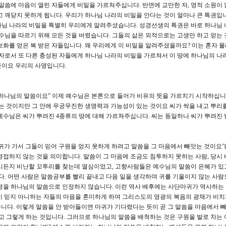
 말씀에 마음이 열린 자들에게 비밀을 가르쳐주십니다. 반면에 교만한 자, 영적 소원이 
고 깨닫지 못하게 됩니다. 우리가 하나님 나라의 비밀을 안다는 것이 얼마나 큰 특권입
나님 나라의 비밀을 특별히 우리에게 알려주셨습니다. 성경선생의 특권은 바로 하나님 
예수님을 따르기 위해 모든 것을 버렸습니다. 그들의 삶은 외적으로는 고생만 하고 얻는 
보화를 얻은 복 받은 자들입니다. 왜 우리에게 이 비밀을 알려주셨을까요? 이는 혼자 
 자로서 또 다른 충성된 자들에게 하나님 나라의 비밀을 가르쳐서 이 땅에 하나님의 나
뜻이요 우리의 사명입니다.
는 하나님의 말씀이요” 이제 예수님은 본론으로 들어가 비유의 뜻을 가르치기 시작하십니
없는 것이지만 그 안에 무궁무진한 생명력과 가능성이 있는 것이요 씨가 싹을 내고 뿌리
예수님은 씨가 뿌려진 4종류의 땅에 대해 가르쳐주십니다. 씨는 동일하나 씨가 뿌려진 
귀가 가서 그들이 믿어 구원을 얻지 못하게 하려고 말씀을 그 마음에서 빼앗는 것이요”(1
영접하지 않는 것을 의미합니다. 말씀이 그 마음에 조금도 침투하지 못하는 사람, 당시
하시든지 비난할 꼬투리를 찾는데 열심이었고, 고향사람들은 예수님의 말씀이 은혜가 있
. 어떤 사람은 말씀공부를 빨리 끝내고 다음 일을 생각하며 귀를 기울이지 않는 사람
경을 하나님의 말씀으로 인정하지 않습니다. 이런 역사 배후에는 사단마귀가 역사하는
 신이 믿지 아니하는 자들의 마음을 혼미하게 하여 그리스도의 영광의 복음의 광채가 비
다. 이렇게 말씀을 안 받아들이면 마귀가 기다렸다는 듯이 곧 그 말씀을 마음에서 
려고 그렇게 하는 것입니다. 그러므로 하나님의 말씀을 배척하는 것은 구원을 발로 차는 