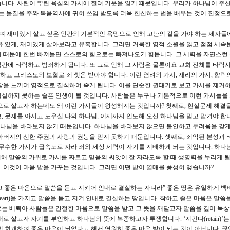
니다. 사탄이 뿌린 욕심의 가시에 찔려 기운을 잃기 때문입니다. 우리가 하나님이 주신
시는 물질을 주와 복음역사에 귀히 쓰임 받도록 더욱 헌신하는 법을 배우는 것이 진정으
생을 즐기며 재미있게 살고 싶은 인간의 기본적인 욕망으로 인해 고난의 길을 가야 하는 제자들
유 있게, 재미있게 살아보라고 유혹합니다. 그러면 거룩한 영적 소원을 잃고 점점 세속
기 때문에 한번 빠져들면 스스로의 힘으로는 빠져나오기 힘듭니다. 그 세력을 자연스런
간에 타락하고 범죄하게 됩니다. 또 그로 인해 그 사람은 물론이요 교회 전체를 타
개하고 그리스도의 보혈로 죄 씻음 받아야 합니다. 이런 염려의 가시, 재리의 가시, 향락
담을 느끼며 영적으로 질식하여 죽게 됩니다. 이를 단순한 권태기로 보고 가시를 제거
실하지 못하는 슬픈 인생이 될 것입니다. 사람들은 누구나 기본적으로 이런 가시들을
으로 살고자 하는데도 왜 이런 가시들이 왕성해지는 것입니까? 첫째로, 현실문제 해결
, 문제를 아시고 도우실 나의 하나님, 이제까지 인도해 오신 하나님을 믿고 맡겨야 합니
 하나님을 바라보지 않기 때문입니다. 하나님을 바라보지 않으면 불안하고 두려움을 갖게
아버지의 선한 주권과 사랑과 권능을 믿지 못하기 때문입니다. 셋째로, 죄악된 본성과 
 무수한 가시가 급속도로 자라 죄와 세상 세력이 자기를 지배하게 되는 것입니다. 하나
위해 말씀의 가위로 가시를 짜르고 믿음의 씨앗이 잘 자라도록 할 때 생명력을 누리게 될
 이것이 마음 밭을 가꾸는 것입니다. 그러면 어떤 밭이 열매를 풍성히 맺습니까?
하고 좋은 마음으로 말씀을 듣고 지키어 인내로 결실하는 자니라” 좋은 땅은 유일하게 백
od heart)을 가지고 말씀을 듣고 지켜 인내로 결실하는 땅입니다. 착하고 좋은 마음은 말씀
오는 베뢰아 사람들은 간절한 마음으로 말씀을 받고 그 뜻을 깨닫고자 말씀을 깊이 묵
로 살고자 자기를 부인하고 하나님의 뜻에 복종하고자 투쟁합니다. ‘지킨다(retain)’는
번 회개하여 좋은 마음이 되었다고 해서 영원히 좋은 마음 밭이 되는 것이 아닙니다. 끊