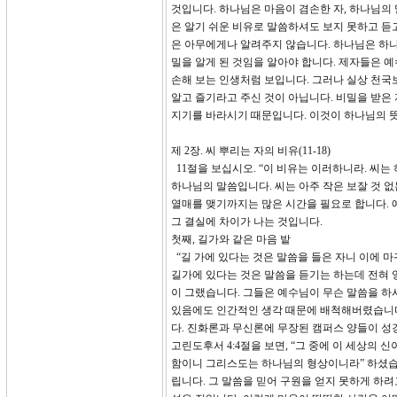
것입니다. 하나님은 마음이 겸손한 자, 하나님의
은 알기 쉬운 비유로 말씀하셔도 보지 못하고 듣
은 아무에게나 알려주지 않습니다. 하나님은 하
밀을 알게 된 것임을 알아야 합니다. 제자들은 
손해 보는 인생처럼 보입니다. 그러나 실상 천국
알고 즐기라고 주신 것이 아닙니다. 비밀을 받은
지기를 바라시기 때문입니다. 이것이 하나님의 
제 2장. 씨 뿌리는 자의 비유(11-18)
11절을 보십시오. “이 비유는 이러하니라. 씨
하나님의 말씀입니다. 씨는 아주 작은 보잘 것 
열매를 맺기까지는 많은 시간을 필요로 합니다. 
그 결실에 차이가 나는 것입니다.
첫째, 길가와 같은 마음 밭
“길 가에 있다는 것은 말씀을 들은 자니 이에 마
길가에 있다는 것은 말씀을 듣기는 하는데 전혀 
이 그랬습니다. 그들은 예수님이 무슨 말씀을 
있음에도 인간적인 생각 때문에 배척해버렸습니다
다. 진화론과 무신론에 무장된 캠퍼스 양들이 성
고린도후서 4:4절을 보면, “그 중에 이 세상의
함이니 그리스도는 하나님의 형상이니라” 하셨습니
립니다. 그 말씀을 믿어 구원을 얻지 못하게 하