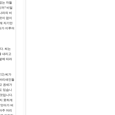
없는 자들
니까? 비밀
나라의 비
것이 없이
몰래 자기만
라가 이루어
다. 씨는
를 내리고
밭에 따라
2) 씨가
 바리새인들
고 권세가
도 있습니
 것입니다.
치지 못하게
빼앗아가 버
아주 어리