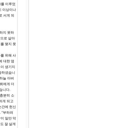
사를 이루었
기 이상이나
로 서게 되
실하지 못하
향으로 살아
를 맺지 못
사를 위해 사
에 대한 염
욕이 생기지
말씀하셨습니
 하늘 아버
너희에게 더
습니다.
 충분히 소
하게 되고
순간에 헌신
 “부하려
이 일만 악
도 잘 살게