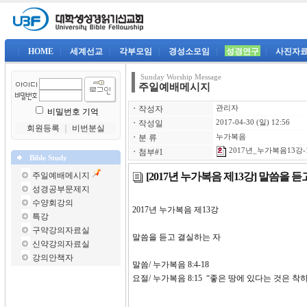
|
HOME
|
세계선교
|
각부모임
|
경성소모임
|
성경연구
|
사진자
Sunday Worship Message
주일예배메시지
ㆍ
작성자
관리자
비밀번호 기억
ㆍ
작성일
2017-04-30 (일) 12:56
회원등록
｜
비번분실
ㆍ
분 류
누가복음
2017년_누가복음13강-1
ㆍ
첨부#1
Bible Study
[2017년 누가복음 제13강] 말씀을 
주일예배메시지
성경공부문제지
수양회강의
2017년 누가복음 제13강
특강
구약강의자료실
말씀을 듣고 결실하는 자
신약강의자료실
강의안책자
말씀/ 누가복음 8:4-18
요절/ 누가복음 8:15 “좋은 땅에 있다는 것은