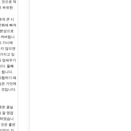
 것으로 먹
로 부유한
에게 큰 시
문화에 빠져
 본성으로
락시켜버립니
의 가시에
하지 않으면
 가지고 있
을 앞세우기
다. 둘째
 됩니다.
타협하기 때
님은 가인에
 것입니다.
배로 결실
을 잘 영접
상하였습니
 것은 좋은
임없이 가