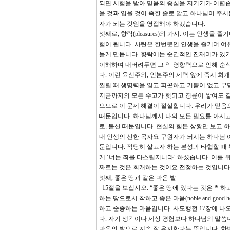
되면 시험을 받아 믿음의 중심을 지키기가 어렵습
을 것과 입을 것이 족한 줄로 알고 하나님이 주
자가 되는 것임을 영접해야 하겠습니다.
셋째로, 향락(pleasures)의 가시: 이는 인
험이 됩니다. 사탄은 한번뿐인 인생을 즐기며 여
들게 만듭니다. 향락에는 순간적인 잔재미가 있
이해하며 내버려두면 그 악 영향력으로 인해 순식
다. 이런 육신주의, 인본주의 세력 앞에 즉시 회
찔릴 때 생명력을 잃고 피곤하고 기쁨이 없고 부
지금까지의 모든 수고가 헛되고 경륜이 쌓여도 결
으므로 이 문제 해결이 절실합니다. 우리가 믿음
때문입니다. 하나님께서 나의 모든 필요를 아시고
로, 불신 때문입니다. 현실의 힘든 상황만 보고
내 인생의 선한 목자요 구원자가 되시는 하나님 
문입니다. 적당히 살고자 하는 본성과 타협할 때
게 ‘너는 죄를 다스릴지니라’ 하셨습니다. 이를 
짜르는 것은 회개하는 것이요 전정하는 것입니다.
넷째, 좋은 땅과 같은 마음 밭
15절을 보십시오. “좋은 땅에 있다는 것은 착
하는 땅으로서 착하고 좋은 마음(noble and go
하고 순종하는 마음입니다. 사도행전 17장에 나
다. 자기 생각이나 세상 경험보다 하나님의 말씀대
마음의 밭으로 계속 잘 유지한다는 뜻입니다. 한