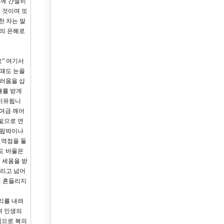
님께 간절히
 것이며 또
한 자는 말
님의 은혜로
요” 여기서
 때도 눈을
부러움을 삽
해를 받게
 비유됩니
하여금 깨어
빛으로 연
 핍박이나
 역점을 둘
도 바울은
 세움을 받
들리고 넘어
이 흔들리지
리를 내려
여 인생의
림으로 복의