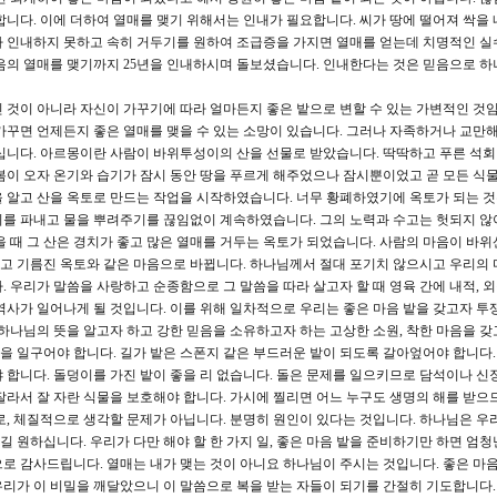
합니다. 이에 더하여 열매를 맺기 위해서는 인내가 필요합니다. 씨가 땅에 떨어져 싹을 
나 인내하지 못하고 속히 거두기를 원하여 조급증을 가지면 열매를 얻는데 치명적인 실
음의 열매를 맺기까지 25년을 인내하시며 돌보셨습니다. 인내한다는 것은 믿음으로 하
 것이 아니라 자신이 가꾸기에 따라 얼마든지 좋은 밭으로 변할 수 있는 가변적인 것임
가꾸면 언제든지 좋은 열매를 맺을 수 있는 소망이 있습니다. 그러나 자족하거나 교만
십니다. 아르몽이란 사람이 바위투성이의 산을 선물로 받았습니다. 딱딱하고 푸른 석
봄이 오자 온기와 습기가 잠시 동안 땅을 푸르게 해주었으나 잠시뿐이었고 곧 모든 식
 알고 산을 옥토로 만드는 작업을 시작하였습니다. 너무 황폐하였기에 옥토가 되는 
를 파내고 물을 뿌려주기를 끊임없이 계속하였습니다. 그의 노력과 수고는 헛되지 않
을 때 그 산은 경치가 좋고 많은 열매를 거두는 옥토가 되었습니다. 사람의 마음이 바위
고 기름진 옥토와 같은 마음으로 바뀝니다. 하나님께서 절대 포기치 않으시고 우리의 
 우리가 말씀을 사랑하고 순종함으로 그 말씀을 따라 살고자 할 때 영육 간에 내적, 
역사가 일어나게 될 것입니다. 이를 위해 일차적으로 우리는 좋은 마음 밭을 갖고자 투
 하나님의 뜻을 알고자 하고 강한 믿음을 소유하고자 하는 고상한 소원, 착한 마음을 갖
밭을 일구어야 합니다. 길가 밭은 스폰지 같은 부드러운 밭이 되도록 갈아엎어야 합니다.
 합니다. 돌덩이를 가진 밭이 좋을 리 없습니다. 돌은 문제를 일으키므로 담석이나 
잘라서 잘 자란 식물을 보호해야 합니다. 가시에 찔리면 어느 누구도 생명의 해를 받으
로, 체질적으로 생각할 문제가 아닙니다. 분명히 원인이 있다는 것입니다. 하나님은 우
 원하십니다. 우리가 다만 해야 할 한 가지 일, 좋은 마음 밭을 준비하기만 하면 엄청
로 감사드립니다. 열매는 내가 맺는 것이 아니요 하나님이 주시는 것입니다. 좋은 마음
리가 이 비밀을 깨달았으니 이 말씀으로 복을 받는 자들이 되기를 간절히 기도합니다.