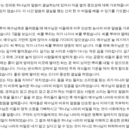
유는 전파된 하나님의 말씀이 결실하는데 있어서 마음 밭의 중요성에 대해 가르쳐줍니다
있지 않습니다. 이 시간 말씀의 결실을 맺는 신의 한 수 비밀을 배울 수 있기를 기도합니
이루어 예수님께로 몰려왔을 때 예수님은 이들에게 아주 단순한 농사의 비유 말씀을 
셨습니다. 5절을 보십시오. 씨를 뿌리는 자가 나가서 씨를 뿌렸습니다. 씨를 뿌려야 열
다. 예수님도 가만히 집에 앉아서 사람을 기다리지 않으셨습니다. 예수님은 늘 여기저기
습니다. 씨 뿌리는 자가 나가서 씨를 뿌려야 생명의 싹이 납니다. 이를 위해 예수님은 
러는 길가에 떨어졌습니다. 길가는 밭 사이로 사람이 다니는 작은 길을 가리킵니다. 길
 그 위에 그대로 놓여 있다가 사람들에게 밟히게 됩니다. 이는 공중의 새들의 좋은 먹
위에는 흙이 얇게 덮여있어 이곳에 떨어진 씨는 곧 싹이 났지만 뿌리를 내릴 수 없으므로
졌습니다. 가시는 번식력이 강하여 잘 자라던 주위 곡식들의 기운을 막아 죽게 함으로
졌습니다. 좋은 땅에 떨어진 씨는 드디어 풍성한 결실을 하였습니다.
있는 자는 들을 지어다” 외치셨습니다. 들을 귀는 들리는 소리만을 듣는 귀가 아니라 
님은 이 비유에 놀라운 하나님 나라의 비밀이 있음을 암시하셨습니다. 예수님의 말씀은 들
사람, 경외심도 없고 관심도 없고 듣고자 하는 마음이 없는 사람은 소리는 들어도 말씀의
유의 뜻을 물으니” 들을 귀 없는 무리들이 돌아간 후 제자들이 예수님께 나아와 비유의 
몰랐음을 말해줍니다. 제자들은 예수님의 비유의 말씀을 단순한 농사 이야기로 치부하지
수님은 이들의 영적 소원을 기뻐하시고 “하나님 나라의 비밀을 아는 것이 너희에게는
시를 말합니다. 구약의 선지자들에게도 하나님 나라의 비밀은 명확히 알려지지 않았습
밀이 허락되었습니다. 그 결과 제자들은 하나님 나라의 비밀을 이해하고 풍성한 은혜
하나님 나라의 비밀은 내가 알고 싶다고 알 수 있는 것이 아니요 하나님이 허락하셔야 알