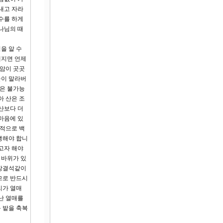
내고 자라
수를 하게
나님의 때
을 알 수
해지면 언제
회암이 곳곳
물이 말라버
것은 불가능
아 산은 조
산보다 더
마음에 있
외적으로 백
쟁해야 합니
고자 해야
 바위가 있
신장결석같이
므로 반드시
리가 열매
난 열매를
 밭을 축복