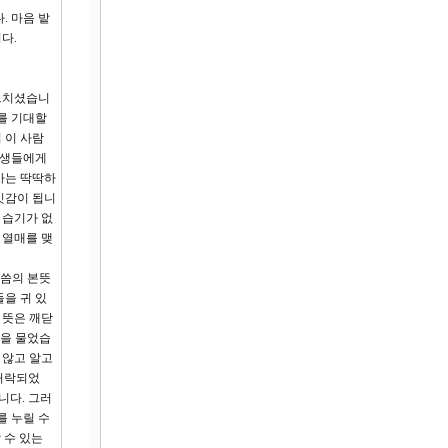
. 마음 밭
다.
가르치셨습니
매를 기대할
 이 사람
인생들에게
가는 딱딱하
잇감이 됩니
 습기가 없
 열매를 맺
말씀의 본뜻
을 귀 있
 뜻은 깨닫
뜻을 물었습
 않고 알고
 허락되었
니다. 그러
를 누릴 수
 수 있는