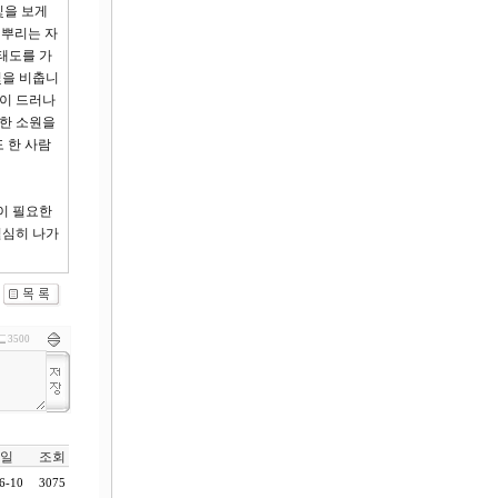
빛을 보게
 뿌리는 자
태도를 가
빛을 비춥니
것이 드러나
절한 소원을
도 한 사람
이 필요한
열심히 나가
3500
일
조회
6-10
3075