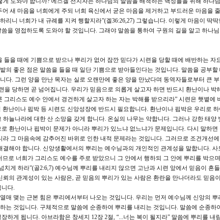
떻게 도와야 합니까? 에스겔 선지자는 하나님의 말씀을 배척하는 백성들을 위해 하나
 두어 새 마음을 너희에게 주되 너희 육신에서 굳은 마음을 제거하고 부드러운 마음을 줄
하리니 너희가 내 규례를 지켜 행할지라”(겔36:26,27) 그렇습니다. 이렇게 마음이 딱딱
씀을 영접하도록 도와야 할 것입니다. 그래야 말씀을 통하여 구원의 길을 알고 하나
을 들을 때에 기쁨으로 받으나 뿌리가 없어 잠깐 믿다가 시련을 당할 때에 배반하는 자
 밭의 좋은 점은 말씀을 들을 때 일단 기쁨으로 받아들인다는 것입니다. 말씀을 공부할
다. 그런 양을 만난 목자는 실로 오랜만에 좋은 양을 만났다며 동역자들로부터 큰 
시련을 당하면 곧 넘어집니다. 우리가 믿음으로 의롭게 살고자 하면 반드시 환난이나 박
무릇 그리스도 예수 안에서 경건하게 살고자 하는 자는 박해를 받으리라” 시련은 햇볕에
처럼 환난이나 핍박 등 시련도 신앙성장에 반드시 필요합니다. 환난이나 핍박은 우리로 
 하늘나라에 대한 산 소망을 갖게 합니다. 온실의 나무는 약합니다. 그러나 강한 태양 
므로 환난이나 핍박이 문제가 아니라 뿌리가 있느냐 없느냐가 문제입니다. 다시 말하면
니라 그 마음속에 감추어진 바위로 인한 내적 문제라는 것입니다. 그러므로 조건개선에
 해결해야 합니다. 신앙생활에서의 뿌리는 예수님과의 개인적인 관계성을 말합니다. 사
므로 너희가 그리스도 예수를 주로 받았으니 그 안에서 행하되 그 안에 뿌리를 박으며
넘치게 하라”(골2:6,7) 예수님께 뿌리를 내리지 않으면 고난과 시련 앞에서 믿음이 흔
신뢰의 관계성이 있는 사람은, 곧 믿음의 뿌리가 있는 사람은 환란을 만나더라도 믿음
킵니다.
열매 맺는 근본 힘은 뿌리에서부터 나오는 것입니다. 우리는 먼저 예수님께 신앙의 뿌
히 하는 것입니다. 구체적으로 말씀에 순종하여 뿌리를 내리는 것입니다. 말씀에 순종하
하게 됩니다. 아브라함은 창세지 12장 2절, “...너는 복이 될지라” 말씀에 뿌리를 내