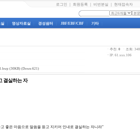
로그인
｜
회원등록
｜
비번분실
｜
현재접속자
료실
|
영상자료실
|
경성쉼터
|
JBF/EBF/CBF
|
기타
|
ㆍ추천:
0
ㆍ조회: 3
ㆍ
IP: 61.xxx.106
.hwp
(30KB) (Down:621)
듣고 결실하는 자
 착하고 좋은 마음으로 말씀을 듣고 지키어 인내로 결실하는 자니라”