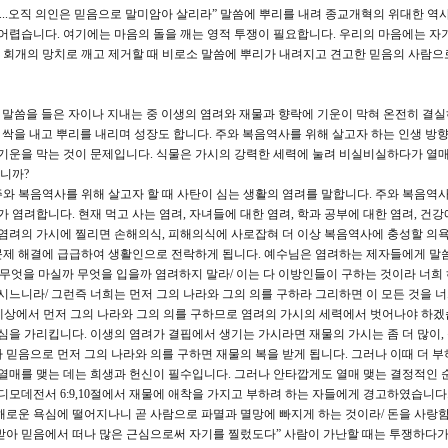
, “...오직 의인은 믿음으로 말미암아 살리라” 말씀에 뿌리를 내려 종교개혁의 위대한 역
 어렵습니다. 여기에는 마음의 돌을 깨는 영적 투쟁이 필요합니다. 우리의 마음에는 자
을 회개의 망치로 깨고 제거할 때 비로소 말씀에 뿌리가 내려지고 견고한 믿음의 사람으
 말씀을 들은 자이나 지내는 중 이생의 염려와 재물과 향락에 기운이 막혀 온전히 결
 싹을 내고 뿌리를 내리며 성장도 합니다. 주와 복음역사를 위해 살고자 하는 인생 방
 기운을 막는 것이 문제입니다. 식물은 가시의 강력한 세력에 눌려 비실비실하다가 열매
니까?
시: 이는 주와 복음역사를 위해 살고자 할 때 사탄이 심는 생활의 염려를 말합니다. 주와 복음역
 염려합니다. 현재 먹고 사는 염려, 자녀들에 대한 염려, 학과 공부에 대한 염려, 건강
 염려의 가시에 찔리면 손해의식, 피해의식에 사로잡혀 더 이상 복음역사에 충성할 의
문제 해결에 급급하여 생활인으로 전락하게 됩니다. 예수님은 염려하는 제자들에게 
 무엇을 마실까 무엇을 입을까 염려하지 말라/ 이는 다 이방인들이 구하는 것이라 너희
시느니라/ 그런즉 너희는 먼저 그의 나라와 그의 의를 구하라 그리하면 이 모든 것을 
은 이 세상에서 먼저 그의 나라와 그의 의를 구하므로 염려의 가시의 세력에서 벗어나야 하겠
대한 욕심을 가리킵니다. 이생의 염려가 결핍에서 생기는 가시라면 재물의 가시는 좀 더 많이,
 믿음으로 먼저 그의 나라와 의를 구하면 재물의 복을 받게 됩니다. 그러나 이때 더 부
 열매를 맺는 데는 희생과 헌신이 필수입니다. 그러나 안타깝게도 열매 맺는 결정적인 
디모데전서 6:9,10절에서 재물에 애착을 가지고 부하려 하는 자들에게 경고하였습니다.
해로운 욕심에 떨어지나니 곧 사람으로 파멸과 멸망에 빠지게 하는 것이라/ 돈을 사랑함
받아 믿음에서 떠나 많은 근심으로써 자기를 찔렀도다” 사람이 가난할 때는 투쟁하다가