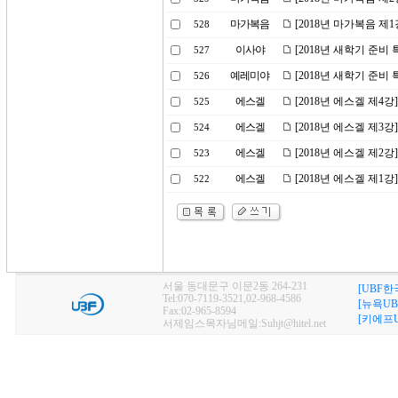
마가복음
[2018년 마가복음 제
528
이사야
[2018년 새학기 준비
527
예레미야
[2018년 새학기 준비
526
에스겔
[2018년 에스겔 제4
525
에스겔
[2018년 에스겔 제3
524
에스겔
[2018년 에스겔 제2
523
에스겔
[2018년 에스겔 제1
522
서울 동대문구 이문2동 264-231
[UBF한
Tel:070-7119-3521,02-968-4586
[뉴욕UB
Fax:02-965-8594
[키에프U
서제임스목자님메일:Suhjt@hitel.net