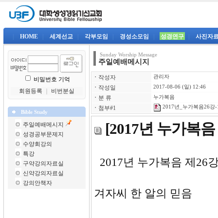
|
HOME
|
세계선교
|
각부모임
|
경성소모임
|
성경연구
|
사진자
Sunday Worship Message
주일예배메시지
ㆍ
작성자
관리자
비밀번호 기억
ㆍ
작성일
2017-08-06 (일) 12:46
회원등록
｜
비번분실
ㆍ
분 류
누가복음
2017년_누가복음26강-
ㆍ
첨부#1
Bible Study
[2017년 누가복음
주일예배메시지
성경공부문제지
수양회강의
특강
2017년 누
구약강의자료실
신약강의자료실
강의안책자
겨자씨 한 알의 믿음