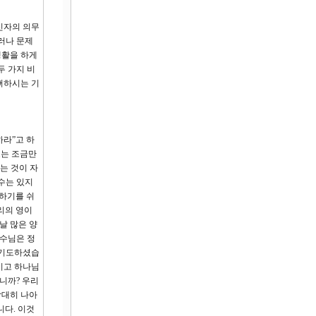
신자의 의무
러나 문제
생활을 하게
두 가지 비
뻐하시는 기
하라”고 하
또는 조금만
는 것이 자
수는 있지
도하기를 쉬
우리의 영이
날 많은 양
예수님은 정
 기도하셨습
시고 하나님
니까? 우리
담대히 나아
니다. 이것