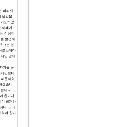
는 바리새
히 율법을
게 기도하였
는 이레에
하는 이상한
아를 발견하
? 그는 멀
인이로소이다
하나님 앞에
 자기를 높
바리새인보다
기 때문이었
정하셨습니
합니다. 그
야 합니다.
치며 회개하
니다. 그러
배워야 합니