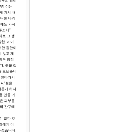
과부의 청이
부! 이는
게 가서 내
 대한 나의
처에도 가지
주소서”
의로 그 생
망한 고 이
대한 원한이
 않고 재
정은 점점
. 촛불 집
을 보냈습니
을 찾아와서
4,5절을
거롭게 하니
을 만큼 귀
것은 과부를
인의 간구에
이 말한 것
희에게 이
주셨습니다.