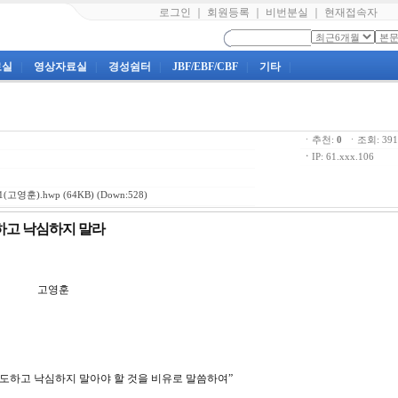
로그인
｜
회원등록
｜
비번분실
｜
현재접속자
료실
|
영상자료실
|
경성쉼터
|
JBF/EBF/CBF
|
기타
|
ㆍ추천:
0
ㆍ조회: 3
ㆍ
IP: 61.xxx.106
(고영훈).hwp
(64KB) (Down:528)
기도하고 낙심하지 말라
강 고영훈
 기도하고 낙심하지 말아야 할 것을 비유로 말씀하여”