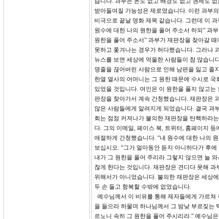
습니다. 과부는 돈도 없고 배경도 없고 권세도 
받아들여질 가능성은 제로였습니다. 이런 과부의 
비극으로 끝날 영화 제목 같습니다. 그런데 이 과
원수에 대한 나의 원한을 풀어 주소서 하되” 과
원한을 풀어 주소서” 과부가 재판장을 찾아갈 때
못하고 쫓겨나는 경우가 허다했습니다. 그러나 과
뉴스를 보면 세상에 억울한 사람들이 참 많습니다
명줄을 끊어버린 사람으로 인해 남편을 잃고 졸지에
한열 열사의 어머니는 그 원한 때문에 수시로 국
있었을 것입니다. 여인은 이 원한을 풀지 않고는
판장을 찾아가서 계속 간청했습니다. 재판장은 
많은 사람들에게 알려지게 되었습니다. 결국 과부
회는 점점 커져나가 불의한 재판장을 탄핵하라는
다. 그의 이메일, 페이스 북, 트위터, 홈페이지
애절하게 간청했습니다. “내 원수에 대한 나의 원
보십시오. “그가 얼마동안 듣지 아니하다가 후에
내가 그 원한을 풀어 주리라 그렇지 않으면 늘 와
찮게 한다는 것입니다. 재판장은 견디다 못해 과
위해서가 아니었습니다. 불의한 재판장은 세상에 
두 손 들고 항복할 수밖에 없었습니다.
예수님께서 이 비유를 통해 제자들에게 가르쳐 주고
을 들으라 하물며 하나님께서 그 밤낮 부르짖는
르노니 속히 그 원한을 풀어 주시리라.” 예수님