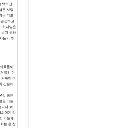
은 택하신
님은 사랑
리는 기도
 무관심하고
. 하나님은
 받지 못하
 자들의 부
도제목들이
 거룩히 여
 거룩히 여
록 간절히
온갖 힘든
활로 되돌
니다. 예
너희에게 임
맺힌 기도제
너희는 온 천