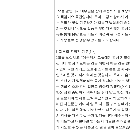
오늘 말씀에서 예수님은 장차 복음역사를 계승해
요 책임이요 특권입니다. 우리가 평소 삶에서 기
는 우리가 항상 기도하기가 힘들고 낙심하기 쉽다
되는 것입니다. 오늘 말씀은 우리가 어떻게 항상 
유를 통해 응답 받는 기도의 비결과 올바른 기도
도의 종들로 성장할 수 있기를 기도합니다.
I. 과부의 끈질긴 기도(1-8)
1절을 보십시오. “예수께서 그들에게 항상 기도
십니다. 항상 기도하는 것은 어떻게 하는 것을 말
시간이 나면 자기도 모르게 스마트 폰을 보며 지
연스러운 것이 되게 하라는 것입니다. 우리가 숨
만 오랜 시간 멈춰버리면 죽게 됩니다. 기도도 
는 죄를 여호와 앞에 결단코 범하지 않겠다(삼상12
항상 성령 충만하기 위해서는 쉬지 말고 항상 기
을 돌보시며 병자를 고쳐 주셨지만 새벽 오히려 
해진 시간뿐만 아니라 열 두 사도를 부르실 때
니다. 예수님은 항상 기도하셨기 때문에 늘 성령
의 역사를 다 이루실 수가 있었습니다. 예수님이
가 기도하고자 한다면 얼마든지 기도할 수가 있습
가 기도할 수 있는 새롭고 산 길을 열어 놓으셨습