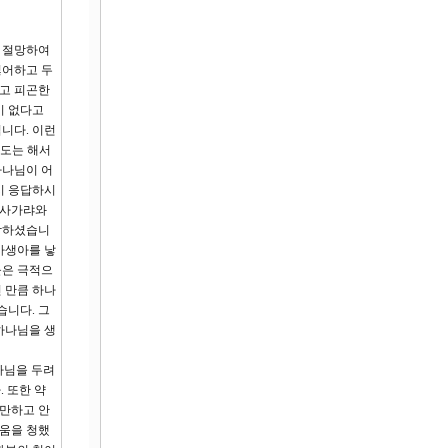
나 절망하여
싫어하고 두
하고 피곤한
이 없다고
니다. 이런
기도는 해서
하나님이 어
시 응답하시
 사가랴와
허락하셨습니
사생아를 낳
들은 극적으
 만큼 하나
습니다. 그
하나님을 생
나님을 두려
 또한 약
교만하고 안
도움을 청했