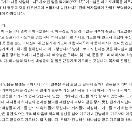
 “네가 나를 사랑하느냐? 내 어린 양을 먹이라(요21:15)” 예수님은 이 기도제목을 이루
 위해 열두 제자를 키우셨으며 부활하사 승천하시기 전에 제자들에게 간절히 부탁하셨
해야 마땅합니다.
니다.
이나 돈이나 권력이 아니었습니다. 아무것도 가진 것이 없는 과부의 끈질긴 기도였습
고 끈질기게 기도하는 것입니다. 하나님은 이런 자세로 기도할 때 반드시 응답해 주십
 못 듣는 분도 아니신데 왜 끈질기게 기도해야 합니까?’ 하며 문자 메시지 보내듯 간
질기게 기도하기를 원하십니다. 왜 그렇습니까? 밤낮으로 기도한다는 것은 하나님과 
도움을 청하는 것이기 때문입니다. 예수님은 구하라, 찾으라, 문을 두드리라 하시며 하늘
다. 하나님의 택하신 백성들이 할 일은 끈질기게 기도하는 것입니다. 목자의 끈질긴
세상에서 믿음을 보겠느냐 하시니라” 이 말씀은 주님 오실 그 날까지 끝까지 믿음을 지키며
를 기뻐하신다는 것입니다. 말세가 될수록 거짓 선지자들과 거짓 메시아가 나타나 이적
 믿음을 지키기가 쉽지 않습니다. 믿음이 약해지면 기도를 계속 할 수가 없습니다. 그
다. 제자들과 하나님의 관계는 불의한 재판장과 과부와 같은 좋지 못한 관계가 아닙니
 백성들의 기도를 반드시 속히 들어 주십니다. 제자들이 낙심하고 기도를 포기 하는 
탄은 틈만 있으면 우리의 마음에 회의와 불신을 심어 기도가 시간낭비요, 기도보다 더 
리치고 믿음으로 기도해야 할 것입니다. 우리가 전능하신 하나님을 믿고 기도할 때 하