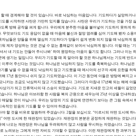
할 때 경계해야 할 것이 있습니다. 바로 낙심하는 마음입니다. 기도하다가 실망하거
기도를 시작하면 사탄은 가만히 있지를 않습니다. 사탄은 우리가 기도하는 것을 가장 
도록 방해 공작을 펴게 됩니다. 우리에게 분주한 마음을 불어넣어 기도하지 못하게 
. 무엇보다도 기도 응답이 없을 때 마음에 불신과 절망 염려를 심어 기도해 봤자 소용
목자님들은 양들을 위해 열심히 기도하다가 양들이 쉽게 변화 되지 않을 때 낙심하게 됩
워 제자 양성하는 것은 건널 수 없는 홍해같이 보여서 낙심하게 됩니다. 이럴 때는 ‘
하셔서 내 기도는 안들어 주시나봐’ 하며 원망하는 마음이 들기도 합니다. 그러나 이는 
문에 생기는 일입니다. 우리가 기도할 때 꼭 알아야 할 것은 하나님께서는 기도에 반드
로 이루어 주신다는 것입니다. 하나님은 낙심하지 않는 기도를 축복하십니다. 하나님은
기를 낳을 수 없을 때도 낙심하지 않고 기도했을 때 메시아의 선구자 세례 요한을 
위해 17년 동안이나 쉬지 않고 기도하였습니다. 이 기간 동안에 아들은 방탕에 빠지고 
 모니카는 조금도 낙심하지 않고 기도했습니다. 그러다가 마침내 17년째 되는 해에 아
 사상가가 되고 인류역사의 대 스승이 되었습니다. 기도로 지새운 인고의 세월이 길었던
습니다. 하나님은 아브라함 한 사람을 복의 근원으로 세우는데 25년 이상을 인내하셨
 매달릴 것이 아닙니다. 우리는 당장의 기도 응답에 연연하기 보다는 큰 그림 속에서 
지속적인 믿음의 기도를 할 수 있어야 하겠습니다.
 할 것을 비유로 말씀하여 주셨습니다. 2절을 보십시오. “이르시되 어떤 도시에 하
” 어떤 도시에 한 재판장이 있었습니다. 재판장의 본분은 공정하게 재판하는 것입니다.
유에 나오는 재판장은 하나님을 두려워하지 않고 사람을 무시하는 자였습니다. 그는 
 노려보는 그에게 어떤 자비도 기대할 수 없었습니다. 이런 재판장에게 한 과부가 