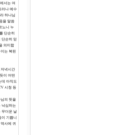
회에서는 여
그러나 예수
말라 하나님
않음을 말씀
르노니 누
를 단순히
 단순히 믿
을 의미합
들이는 복된
또 저녁시간
하듯이 어떤
는데 아직도
V 시청 등
나님의 뜻을
은 낙심하는
 무더운 날
음이 기쁩니
 역사에 귀