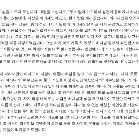
으심을 가르쳐 주십니다. 10절을 보십시오. “두 사람이 기도하러 성전에 올라가니 하나
에 올라갔는데 한 사람은 바리새인이요, 또 한 사람은 세리였습니다. 바리새인은 엄격
이었습니다. 그들이 함께 성전에서 기도할 때 바리새인은 따로 서서 근엄하고 엄숙하
 불의, 간음을 하는 자들과 같지 아니하고 이 세리와도 같지 아니함을 감사하나이다. 나
11,12).” 그의 기도는 하나님께 대한 올바른 기도라기보다 자기 공로나 업적을 보고
적인 의를 자랑하였습니다. 그는 자기 의로 가득 차 있었고 하나님 앞에서 죄인된 자
의 죄를 알 수 없으며 회개하기는 더욱 불가능합니다. 반면에 세리의 기도는 어떠합니까
고 다만 가슴을 치며 회개기도를 하였습니다. “하나님이여 불쌍히 여기소서. 나는 죄
다 볼 수도 없는 비천한 죄인임을 고백하고 다만 하나님의 긍휼만을 구하였습니다. 그는 
 저 바리새인이 아니고 이 사람이 의롭다 하심을 받고 그의 집으로 내려갔느니라. 무릇
리라 하시니라” 예수님은 이 둘의 기도를 어떻게 판단하셨습니까? 예수님은 세리가 
는 비록 죄가 많았지만 하나님 앞에서 죄를 회개하고 겸손히 하나님의 긍휼을 구하였
무시한 바리새인의 기도를 듣지 않으시고 겸손한 세리의 회개기도를 들으시고 그를 인
치 않으십니다. 자기 의를 내세우는 사람은 하나님께 삯을 요구하듯이 교만한 자세로 구
의롭게 산다고 해도 거룩하신 하나님을 감히 쳐다 볼 수 없는 비천한 죄인임을 깨달아
 자격이 없는 무익한 종의 겸손한 자세로 기도해야 합니다. 먼저 자신의 죄를 가슴을 
합니다. 하나님은 교만한 자의 기도를 물리치시고 겸손한 자의 기도를 기쁘게 응답하십
버리고 비천한 죄인임을 고백하며 회개를 통해 죄 사함의 은혜를 누리는 기도의 자세를 
는 자들이 되기를 기도합니다.