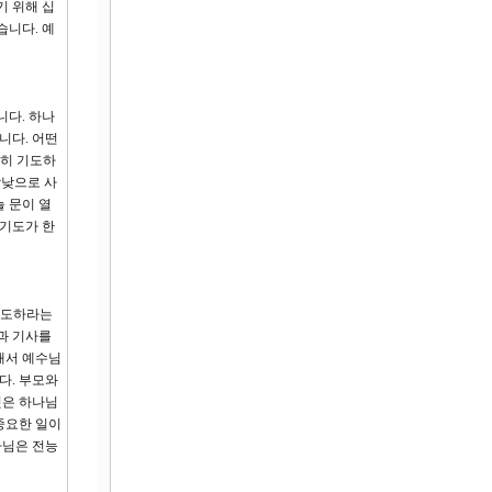
기 위해 십
습니다. 예
니다. 하나
니다. 어떤
단히 기도하
밤낮으로 사
 문이 열
 기도가 한
 기도하라는
과 기사를
래서 예수님
다. 부모와
것은 하나님
중요한 일이
나님은 전능