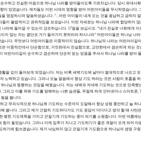
이 순수하고 진실한 마음으로 하나님 나라를 받아들이도록 가르치십니다. 당시 유대사
향이 있었습니다. 제자들도 이런 시대의 영향을 받아 어린아이들을 무시하였습니다. 
을 영접하시며 말씀하셨습니다. “...어린 아이들이 내게 오는 것을 용납하고 금하지 
은 제자들이 율법적이고 권위적임을 보셨습니다. 이런 자세로는 하나님 나라에 합당하지 
 나라에 들어갈 수 있는지 강조하십니다. 17절을 보십시오. “내가 진실로 너희에게 이
들이지 않는 자는 결단코 거기 들어가지 못하리라 하시니라” 어린아이들은 하나님 나라
않습니다. 무엇보다 어린아이들은 이중적이지 않습니다. 하나님의 나라는 어린아이같이
 것은 이중적인데서 단순함으로, 거짓된데서 진실함으로, 교만한데서 겸손하게 되는 것
음이 어린아이같이 순수하고 겸손하며 단순히 믿는 믿음을 주셔서 하나님 나라를 받아 
생활을 깊이 돌아보게 되었습니다. 저는 비록 새벽기도에 날마다 절대적으로 나오고 
 노력하고 있습니다. 그러나 오늘 말씀에서 항상 기도 하라는 것은 사람이 호흡을 
 하나님과 동행하는 것임을 배웠습니다. 저는 새벽과 저녁에 기도하는 것으로 만족했
 그리고 이를 위해 기도를 방해하는 나쁜 습관들, 무절제 하게 인터넷이나 스마트폰, T
 됨을 봅니다.
하고 무의식적으로 하나님께 기도하는 수준까지 도달해서 항상 성령 충만하고 늘 하
해 봅니다. 그리고 제가 간절히 기도하다가도 기도 응답이 더디다고 생각 할 때 사탄
 한 맺힌 기도제목을 가지고 끈질기게 기도하는 종이 되기를 소원합니다. 이번 여름에는
척 힘이 들었습니다. 그러나 이제 입추가 지나고 기도하기가 좋은 계절이 오게 되어 마
기도하기에 힘쓰겠습니다. 제가 낙심하지 않고 끈질기게 기도함으로 하나님의 생명 구원