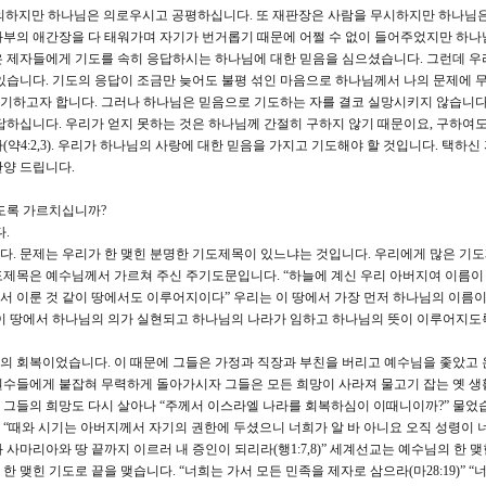
의하지만 하나님은 의로우시고 공평하십니다. 또 재판장은 사람을 무시하지만 하나님
과부의 애간장을 다 태워가며 자기가 번거롭기 때문에 어쩔 수 없이 들어주었지만 하나
은 제자들에게 기도를 속히 응답하시는 하나님에 대한 믿음을 심으셨습니다. 그런데 우
있습니다. 기도의 응답이 조금만 늦어도 불평 섞인 마음으로 하나님께서 나의 문제에
기하고자 합니다. 그러나 하나님은 믿음으로 기도하는 자를 결코 실망시키지 않습니다
답하십니다. 우리가 얻지 못하는 것은 하나님께 간절히 구하지 않기 때문이요, 구하여도
약4:2,3). 우리가 하나님의 사랑에 대한 믿음을 가지고 기도해야 할 것입니다. 택하신
찬양 드립니다.
도록 가르치십니까?
.
다. 문제는 우리가 한 맺힌 분명한 기도제목이 있느냐는 것입니다. 우리에게 많은 기
제목은 예수님께서 가르쳐 주신 주기도문입니다. “하늘에 계신 우리 아버지여 이름이
 이룬 것 같이 땅에서도 이루어지이다” 우리는 이 땅에서 가장 먼저 하나님의 이름이
 이 땅에서 하나님의 의가 실현되고 하나님의 나라가 임하고 하나님의 뜻이 이루어지도
의 회복이었습니다. 이 때문에 그들은 가정과 직장과 부친을 버리고 예수님을 좇았고 
원수들에게 붙잡혀 무력하게 돌아가시자 그들은 모든 희망이 사라져 물고기 잡는 옛 생
그들의 희망도 다시 살아나 “주께서 이스라엘 나라를 회복하심이 이때니이까?” 물었습
“때와 시기는 아버지께서 자기의 권한에 두셨으니 너희가 알 바 아니요 오직 성령이 
사마리아와 땅 끝까지 이르러 내 증인이 되리라(행1:7,8)” 세계선교는 예수님의 한 
맺힌 기도로 끝을 맺습니다. “너희는 가서 모든 민족을 제자로 삼으라(마28:19)” “