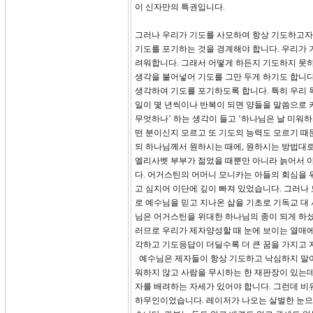
이 신자만의 특권입니다.
그러나 우리가 기도를 사모하여 항상 기도하고자 
기도를 포기하는 것을 경계해야 합니다. 우리가 
려워합니다. 그래서 어떻게 하든지 기도하지 못하
생각을 불어넣어 기도를 그만 두게 하기도 합니다
생각하여 기도를 포기하도록 합니다. 특히 우리 
일이 몇 년씩이나 반복이 되면 양들을 말씀으로 키
무엇하나’ 하는 생각이 들고 ‘하나님은 날 미워
떤 분이신지 모르고 또 기도의 능력도 모르기 때
되 하나님께서 원하시는 때에, 원하시는 방법대
엘리사벳 부부가 젊었을 때뿐만 아니라 늙어서 아
다. 어거스틴의 어머니 모니카는 아들의 회심을 
고 심지어 이단에 깊이 빠져 있었습니다. 그러나
로 예수님을 믿고 지나온 삶을 기초로 기독교 대
님은 어거스틴을 위대한 하나님의 종이 되게 하셨
러므로 우리가 제자양성할 때 눈에 보이는 열매에
각하고 기도응답이 더딜수록 더 큰 꿈을 가지고 
예수님은 제자들이 항상 기도하고 낙심하지 말아야
워하지 않고 사람을 무시하는 한 재판장이 있는데
자를 배려하는 자세가 있어야 합니다. 그런데 비
하무인이었습니다. 레이저가 나오는 살벌한 눈으로