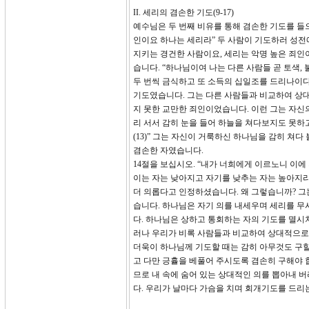
II. 세리의 겸손한 기도(9-17)
예수님은 두 번째 비유를 통해 겸손한 기도를 들
인이요 하나는 세리라” 두 사람이 기도하러 성전
지키는 경건한 사람이요, 세리는 악명 높은 죄인
습니다. “하나님이여 나는 다른 사람들 곧 토색,
두 번씩 금식하고 또 소득의 십일조를 드리나이다(
기도였습니다. 그는 다른 사람들과 비교하여 상대
지 못한 교만한 죄인이었습니다. 이런 그는 자신
리 서서 감히 눈을 들어 하늘을 쳐다보지도 못하
(13)” 그는 자신이 거룩하신 하나님을 감히 쳐
겸손한 자였습니다.
14절을 보십시오. “내가 너희에게 이르노니 이에
이는 자는 낮아지고 자기를 낮추는 자는 높아지
더 의롭다고 인정하셨습니다. 왜 그렇습니까? 그
습니다. 하나님은 자기 의를 내세우며 세리를 
다. 하나님은 상하고 통회하는 자의 기도를 멸시
러나 우리가 비록 사람들과 비교하여 상대적으로 
더욱이 하나님께 기도할 때는 감히 아무것도 구할
고 다만 긍휼을 베풀어 주시도록 겸손히 구해야 
므로 내 속에 숨어 있는 상대적인 의를 뽑아내 
다. 우리가 날마다 가슴을 치며 회개기도를 드리