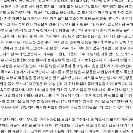
없는 불쌍한 여인이었습니다. 과부는 유일하게 기대할 사람이 재판장 밖에 없었습니다. 
상황은 누가 봐도 낙심하고 포기할 수밖에 없어 보입니다. 불의한 재판장과 불쌍한 과
부도 보통 과부가 아니었습니다. 3절을 보십시오. “그 도시에 한 과부가 있어 자주 그에
부는 자주 재판장을 찾아가서 자신의 억울함을 호소하며 도움을 청했습니다. “내 원수에
마다 그녀는 투명인간 취급을 받았습니다. 무시를 당했습니다. 재판장 얼굴은커녕 근
부는 포기하지 않고 계속 찾아가서 간청했습니다. “내 원수에 대한 나의 원한을 풀어 
. 고층 아파트에서 줄 하나에 의지하여 페인트 작업하는데 음악소리가 시끄럽다고 고
 과부가 된 여인도 있었습니다. 30여 년 전 민주화 운동을 하다가 최루탄에 맞아 사
회 앞에서 농성을 하고 있습니다. 본문의 과부 역시 이에 못지않은 억울함으로 원수에 
 도저히 살 수가 없었습니다. 과부는 그 원한 때문에 아무리 멸시천대를 받아도 포기하지
과부가 자신을 찾아오는 횟수가 늘어갈수록 번거롭고 괴로웠습니다. 이 과부의 딱한 사
 사정은 과부가 잘 안다고 다른 많은 과부들이 들고 일어나 촛불 집회가 시작되었습니다
 목소리가 높아지게 되었습니다. 과부를 비롯한 많은 사람들은 재판장에게 문자 폭탄
 등에는 과부의 억울함을 풀어 달라는 글로 넘쳐났습니다. 이처럼 과부는 날마다 재판장
한을 풀어 주소서” 재판장은 더 이상 견디다 못해 마침내 중대결심을 하게 되었습니다. 
 속으로 생각하되 내가 하나님을 두려워하지 않고 사람을 무시하나 이 과부가 나를 번
서 나를 괴롭게 하리라 하였느니라.” ‘번거롭게 한다’는 것은 정상적인 생활을 할 수 없
부의 그 원한을 풀어주기로 결심하였습니다. 재판장이 과부의 원한을 풀어주고자 한 
무서운 것이 없었지만 과부의 끈질긴 간청이 무섭고 두려웠습니다. 그는 한 맺힌 여
자 하신 것이 무엇입니까? 6-8a절을 보십시오. “주께서 또 이르시되 불의한 재판장
 택하신 자들의 원한을 풀어 주지 아니하시겠느냐 그들에게 오래 참으시겠느냐 내가 너
은 불의한 재판장과 비교하여 택하신 자들에 대한 하나님의 마음이 어떠한가를 가르쳐 