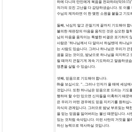
하에 다니며 만민에게 복음을 전파하라(막16:15)”
자가의 모진 고난을 다 감당하셨습니다. 또 이를
수님의 제자라면 이 한 맺힌 소원을 붙들고 기도
둘째, 낙심치 말고 끈질기게 끝까지 기도해야 합
불의한 재판장의 마음을 움직인 것은 심오한 철학
님의 마음을 움직이는 특별한 비결은 포기하지 않
사람은 ‘하나님께서 다 알아서 하실텐데 하나님이
는 사람도 있습니다. 그러나 하나님은 우리가 끈
귐을 갖는 것이요, 밤낮으로 하나님을 의지하고 
릴 때까지 끈질기게 계속 기도하라고 말씀하셨습니
영혼을 살릴 수 있습니다.
셋째, 믿음으로 기도해야 합니다.
8b을 보십시오. “...그러나 인자가 올 때에 
것입니다. 또한 하나님은 믿음으로 드리는 기도
행하며 할 수만 있으면 신자들을 미혹하기 때문에
은 우리가 어떤 경우에도 믿음 지키기를 원하십니
자식의 관계입니다. 그러므로 밤낮 부르짖는 택한
을 믿는 믿음을 잃어버리는 불신 때문입니다. 사
있는 것처럼 속삭입니다. 이런 사탄의 거짓을 물
하신 능력으로 역사하실 것입니다.