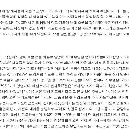
야 할 제자들이 자립적인 종이 되도록 기도에 대해 자세히 가르쳐 주십니다. 기도는 
도를 열심히 감당할 때 생명력 있고 능력 있는 자립적인 신앙생활을 할 수 있습니다. 그
는 것입니다. 그래서 기도 응답이 적고 기도에 대해 소원을 잃어 버려 무기력한 신앙
기도하고 낙심하지 않고 끝까지 기도할 수 있는 비결을 가르쳐 줍니다. 그리고 본문의 
의 자세에 대해 배울 수가 있습니다. 오늘 말씀을 깊이 영접하므로 우리가 하나님이 기
하고 낙심하지 말아야 할 것을 비유로 말씀하여” 예수님은 먼저 제자들에게 “항상 기도
합니까? 사람들은 식사 후에 습관적으로 커피나 차 한 잔을 마시며 여유를 즐기거나, 
내곤 합니다. “항상 기도하라”는 것은 이와 같이 무의식적으로 나오는 습관처럼, 기도하
 쉬는 것이 자연스러운 것처럼 기도를 그렇게 하라는 것입니다. 사람이 숨을 잠시 멈출 
영적 호흡과 같아서 기도하지 않으면 영이 쇠약지고 병들어 죽게 됩니다. 사무엘은 “기
:23)”고 하였습니다. 데살로니가 전서 5:17절은 “쉬지 말고 기도하라”고 했습니다. 
도해야 하겠습니다. 예수님은 항상 기도하시므로 그 본을 보여주셨습니다. 예수님은 전
미명에 일어나 기도하셨습니다. 그리고 습관을 좇아 감람산에 가서 기도하셨습니다. 
에는 밤새도록 기도하셨습니다. 겟세마네 동산에서는 땀방울이 핏방울이 되도록 간절히
 충만하셨고, 사탄의 궤계를 분별하여 파하셨고, 결국 십자가의 모진 고통도 다 감당하
 이렇게 열심히 기도하셨는데 하물며 연약한 우리는 얼마나 더 열심히 기도해야 하겠습
니다. 하나님은 우리가 예수님의 피의 은혜를 힘입어 언제, 어디서든지 하나님 앞에 
니다(히10:19,20). 예수님의 이름으로 기도하면 무엇이든지 들어 주신다고 약속하셨습