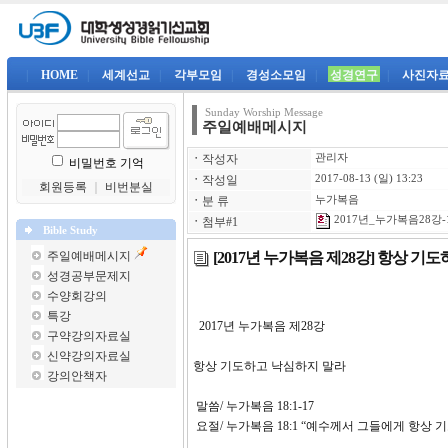
|
HOME
|
세계선교
|
각부모임
|
경성소모임
|
성경연구
|
사진자
Sunday Worship Message
주일예배메시지
ㆍ
작성자
관리자
비밀번호 기억
ㆍ
작성일
2017-08-13 (일) 13:23
회원등록
｜
비번분실
ㆍ
분 류
누가복음
2017년_누가복음28강-1
ㆍ
첨부#1
Bible Study
[2017년 누가복음 제28강] 항상 
주일예배메시지
성경공부문제지
수양회강의
특강
2017년 누가복음 제28
구약강의자료실
신약강의자료실
항상 기도하고 낙심하지 말라
강의안책자
말씀/ 누가복음 18:1-17
요절/ 누가복음 18:1 “예수께서 그들에게 항상