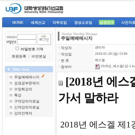
|
HOME
|
세계선교
|
각부모임
|
경성소모임
|
성경연구
|
사진자
Sunday Worship Message
주일예배메시지
ㆍ
작성자
관리자
비밀번호 기억
ㆍ
작성일
2018-01-28 (일) 13:06
회원등록
｜
비번분실
ㆍ
분 류
에스겔
2018년_에스겔1강-1.h
ㆍ
첨부#1
Bible Study
주일예배메시지
[2018년 에
성경공부문제지
수양회강의
가서 말하라
특강
구약강의자료실
신약강의자료실
강의안책자
2018년 에스겔 제1