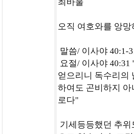
최바울
오직 여호와를 앙망
말씀/ 이사야 40:1-3
요절/ 이사야 40:3
얻으리니 독수리의 
하여도 곤비하지 아
로다"
기세등등했던 추위도