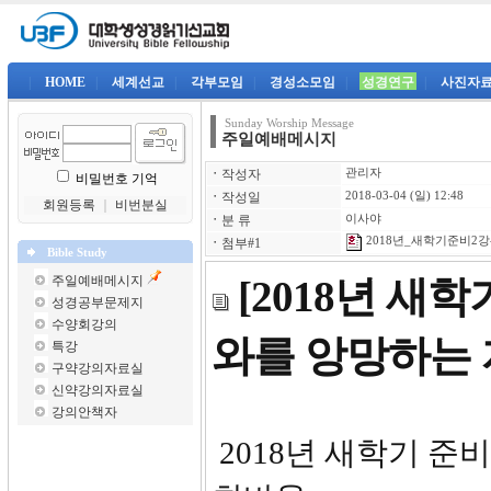
|
HOME
|
세계선교
|
각부모임
|
경성소모임
|
성경연구
|
사진자
Sunday Worship Message
주일예배메시지
ㆍ
작성자
관리자
비밀번호 기억
ㆍ
작성일
2018-03-04 (일) 12:48
회원등록
｜
비번분실
ㆍ
분 류
이사야
2018년_새학기준비2강-
ㆍ
첨부#1
Bible Study
주일예배메시지
[2018년 새
성경공부문제지
수양회강의
와를 앙망하는 
특강
구약강의자료실
신약강의자료실
강의안책자
2018년 