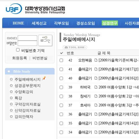
|
HOME
|
세계선교
|
각부모임
|
경성소모임
|
성경연구
|
사진자
Sunday Worship Message
주일예배메시지
비밀번호 기억
번호
글 제 목
회원등록
｜
비번분실
요한복음
[2009가을학기준비특강-
42
출애굽기
[2009년출애굽기제17강
41
Bible Study
출애굽기
[2009년출애굽기제16강
40
주일예배메시지
성경공부문제지
하박국
2009 여름수양회 1강 
39
수양회강의
창세기
2009 여름수양회 2강 
38
특강
구약강의자료실
호세아
2009 여름수양회 3강 <
37
신약강의자료실
출애굽기
[2009년출애굽기제15강
36
강의안책자
출애굽기
[2009년출애굽기제14강
35
출애굽기
[2009년출애굽기제13강]
34