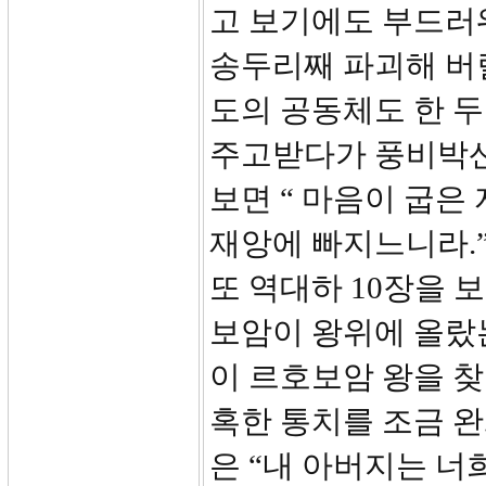
고 보기에도 부드러
송두리째 파괴해 버
도의 공동체도 한 
주고받다가 풍비박산이
보면 “ 마음이 굽은
재앙에 빠지느니라.”
또 역대하 10장을 
보암이 왕위에 올랐
이 르호보암 왕을 
혹한 통치를 조금 
은 “내 아버지는 너