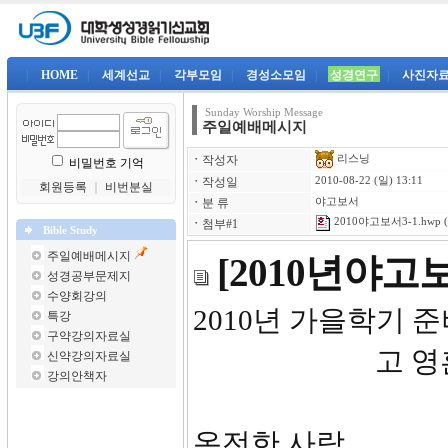
|
HOME
|
세계선교
|
각부모임
|
경성소모임
|
성경연구
|
사진자
Sunday Worship Message
주일예배메시지
리스닝
ㆍ
작성자
비밀번호 기억
ㆍ
작성일
2010-08-22 (일) 13:11
회원등록
｜
비번분실
ㆍ
분 류
야고보서
2010야고보서3-1.hwp
(
ㆍ
첨부#1
Bible Study
주일예배메시지
[2010년야
성경공부문제지
수양회강의
2010년 가을학
특강
구약강의자료실
고 영
신약강의자료실
강의안책자
온전한 사람