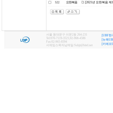
요한복음
[2021년 요한복음 
522
서울 동대문구 이문2동 264-231
[UBF한
Tel:070-7119-3521,02-968-4586
[뉴욕UB
Fax:02-965-8594
[키에프U
서제임스목자님메일:Suhjt@hitel.net