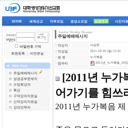
|
HOME
|
세계선교
|
각부모임
|
경성소모임
|
성경연구
|
사진자
Sunday Worship Message
주일예배메시지
ㆍ
작성자
서삼문
비밀번호 기억
ㆍ
작성일
2011-10-16 (일) 12:41
회원등록
｜
비번분실
ㆍ
분 류
누가복음
2011년_누가복음_26강-
ㆍ
첨부#1
Bible Study
주일예배메시지
[2011년 누
성경공부문제지
수양회강의
어가기를 힘쓰
특강
구약강의자료실
신약강의자료실
2011년 누가복음 제
강의안책자