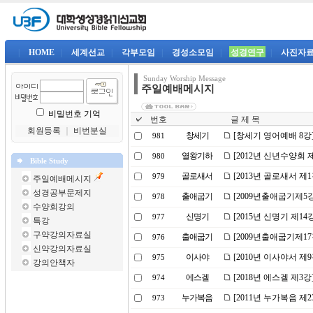
|
HOME
|
세계선교
|
각부모임
|
경성소모임
|
성경연구
|
사진자
Sunday Worship Message
주일예배메시지
비밀번호 기억
번호
글 제 목
회원등록
｜
비번분실
창세기
[창세기 영어예배 8강
981
열왕기하
[2012년 신년수양회 
980
Bible Study
골로새서
[2013년 골로새서 제
979
주일예배메시지
성경공부문제지
출애굽기
[2009년출애굽기제5
978
수양회강의
신명기
[2015년 신명기 제1
977
특강
구약강의자료실
출애굽기
[2009년출애굽기제1
976
신약강의자료실
이사야
[2010년 이사야서 
975
강의안책자
에스겔
[2018년 에스겔 제3
974
누가복음
[2011년 누가복음 
973