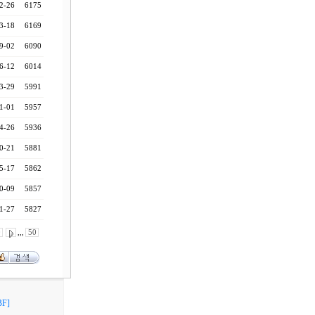
2-26
6175
3-18
6169
9-02
6090
6-12
6014
3-29
5991
1-01
5957
4-26
5936
0-21
5881
5-17
5862
0-09
5857
1-27
5827
0
,,,
50
F]