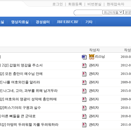
로그인
｜
회원등록
｜
비번분실
｜
현재접속자
료실
|
영상자료실
|
경성쉼터
|
JBF/EBF/CBF
|
기타
|
작성자
작성
리스닝
]
2010-0
제 2강] 갑절의 영감을 주소서
관리자
2012-0
1강] 모든 충만이 예수님 안에
관리자
2013-0
강] 나를 여호와인줄 알리라
관리자
2009-0
4강] 나그네, 고아, 과부를 위해 남겨두라
관리자
2015-0
7강] 여호와의 영광이 성막에 충만하매
관리자
2009-0
제9강]히스기야의 구원과 실수
관리자
2010-1
강] 마른 뼈들을 큰 군대로
관리자
2018-0
제23강] 마땅히 두려워할 자를 두려워하라
관리자
2011-0