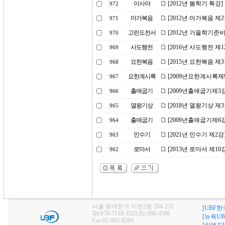
이사야
[2012년 봄학기 특강
972
마가복음
[2012년 마가복음 제
971
고린도전서
[2012년 가을학기준
970
사도행전
[2016년 사도행전 제1
969
요한복음
[2015년 요한복음 제
968
요한계시록
[2009년요한계시록제
967
출애굽기
[2009년출애굽기제3
966
열왕기상
[2018년 열왕기상 제
965
출애굽기
[2009년출애굽기제6
964
민수기
[2021년 민수기 제
963
로마서
[2013년 로마서 제1
962
서울 동대문구 이문2동 264-231
[UBF한
Tel:070-7119-3521,02-968-4586
[뉴욕UB
Fax:02-965-8594