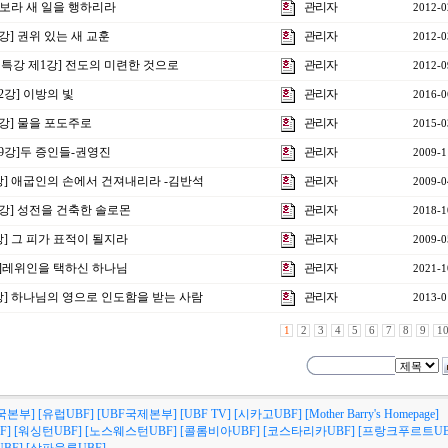
] 보라 새 일을 행하리라
관리자
2012-0
2강] 권위 있는 새 교훈
관리자
2012-0
비특강 제1강] 전도의 미련한 것으로
관리자
2012-0
2강] 이방의 빛
관리자
2016-0
3강] 물을 포도주로
관리자
2015-0
9강]두 증인들-권영진
관리자
2009-1
강] 애굽인의 손에서 건져내리라 -김반석
관리자
2009-0
3강] 성전을 건축한 솔로몬
관리자
2018-1
강] 그 피가 표적이 될지라
관리자
2009-0
2강]레위인을 택하신 하나님
관리자
2021-1
0강] 하나님의 영으로 인도함을 받는 사람
관리자
2013-0
1
2
3
4
5
6
7
8
9
1
국본부]
[유럽UBF]
[UBF국제본부]
[UBF TV]
[시카고UBF]
[Mother Barry's Homepage]
F]
[워싱턴UBF]
[노스웨스턴UBF]
[콜롬비아UBF]
[코스타리카UBF]
[프랑크푸르트UB