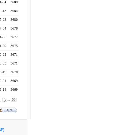
1-04
3689
0-13
3684
7-23
3680
7-04
3678
1-06
3677
1-29
3675
0-22
3671
5-03
3671
3-19
3670
0-01
3669
6-14
3669
0
,,,
50
F]