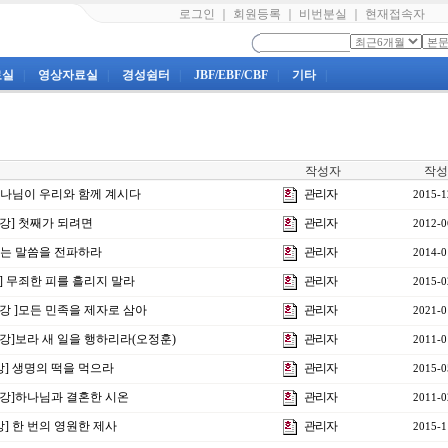
로그인
｜
회원등록
｜
비번분실
｜
현재접속자
료실
|
영상자료실
|
경성쉼터
|
JBF/EBF/CBF
|
기타
|
작성자
작성
] 하나님이 우리와 함께 계시다
관리자
2015-1
4강] 첫째가 되려면
관리자
2012-0
 너는 말씀을 전파하라
관리자
2014-0
강] 무죄한 피를 흘리지 말라
관리자
2015-0
2강 ]모든 민족을 제자로 삼아
관리자
2021-0
11강]보라 새 일을 행하리라(오정훈)
관리자
2011-0
9강] 생명의 떡을 먹으라
관리자
2015-0
17강]하나님과 결혼한 시온
관리자
2011-0
강] 한 번의 영원한 제사
관리자
2015-1