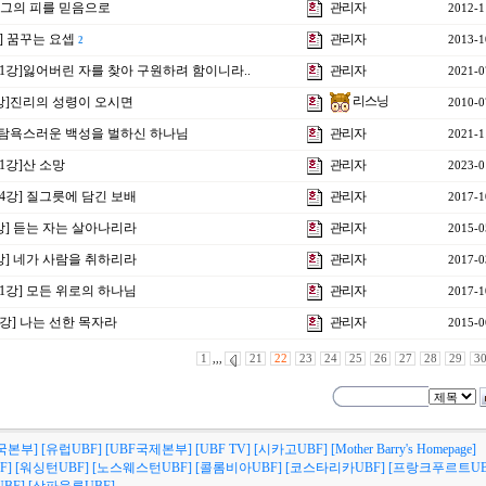
] 그의 피를 믿음으로
관리자
2012-1
강] 꿈꾸는 요셉
관리자
2013-1
2
제1강]잃어버린 자를 찾아 구원하려 함이니라..
관리자
2021-0
리스닝
8강]진리의 성령이 오시면
2010-0
강]탐욕스러운 백성을 벌하신 하나님
관리자
2021-1
1강]산 소망
관리자
2023-0
제4강] 질그릇에 담긴 보배
관리자
2017-1
7강] 듣는 자는 살아나리라
관리자
2015-0
7강] 네가 사람을 취하리라
관리자
2017-0
제1강] 모든 위로의 하나님
관리자
2017-1
3강] 나는 선한 목자라
관리자
2015-0
1
,,,
21
22
23
24
25
26
27
28
29
3
국본부]
[유럽UBF]
[UBF국제본부]
[UBF TV]
[시카고UBF]
[Mother Barry's Homepage]
F]
[워싱턴UBF]
[노스웨스턴UBF]
[콜롬비아UBF]
[코스타리카UBF]
[프랑크푸르트UB