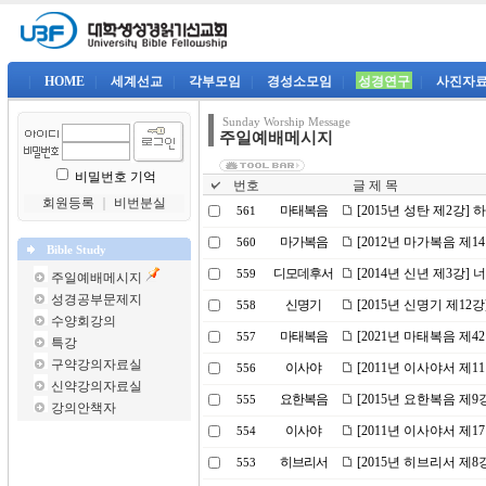
|
HOME
|
세계선교
|
각부모임
|
경성소모임
|
성경연구
|
사진자
Sunday Worship Message
주일예배메시지
비밀번호 기억
번호
글 제 목
회원등록
｜
비번분실
마태복음
[2015년 성탄 제2강
561
마가복음
[2012년 마가복음 제1
560
Bible Study
디모데후서
[2014년 신년 제3강]
559
주일예배메시지
성경공부문제지
신명기
[2015년 신명기 제12
558
수양회강의
마태복음
[2021년 마태복음 제4
557
특강
구약강의자료실
이사야
[2011년 이사야서 제
556
신약강의자료실
요한복음
[2015년 요한복음 제
555
강의안책자
이사야
[2011년 이사야서 제
554
히브리서
[2015년 히브리서 제8
553