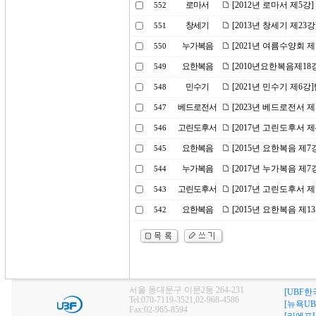
로마서
[2012년 로마서 제5강
552
창세기
[2013년 창세기 제23
551
누가복음
[2021년 여름수양회 
550
요한복음
[2010년요한복음제1
549
민수기
[2021년 민수기 제6
548
베드로전서
[2023년 베드로전서 제
547
고린도후서
[2017년 고린도후서 
546
요한복음
[2015년 요한복음 제
545
누가복음
[2017년 누가복음 제
544
고린도후서
[2017년 고린도후서 
543
요한복음
[2015년 요한복음 제1
542
서울 동대문구 이문2동 264-231
[UBF한
Tel:070-7119-3521,02-968-4586
[뉴욕UB
Fax:02-965-8594