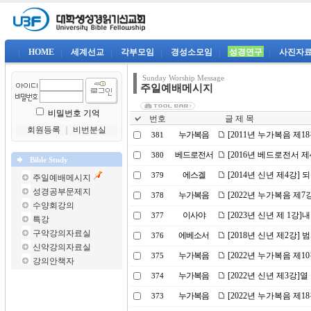
|
HOME
|
세계선교
|
각부모임
|
경성소모임
|
성경연구
|
사진자
Sunday Worship Message
주일예배메시지
비밀번호 기억
번호
글 제 목
회원등록
｜
비번분실
누가복음
[2011년 누가복음 제1
381
베드로전서
[2016년 베드로전서 
380
Bible Study
에스겔
[2014년 신년 제4강]
379
주일예배메시지
성경공부문제지
누가복음
[2022년 누가복음 제
378
수양회강의
이사야
[2023년 신년 제 1강
377
특강
구약강의자료실
에베소서
[2018년 신년 제2강
376
신약강의자료실
누가복음
[2022년 누가복음 제1
375
강의안책자
누가복음
[2022년 신년 제3강]
374
누가복음
[2022년 누가복음 제
373