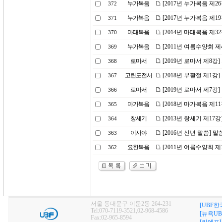
누가복음
[2017년 누가복음 제2
372
누가복음
[2017년 누가복음 제1
371
마태복음
[2014년 마태복음 제
370
누가복음
[2011년 여름수양회 
369
로마서
[2019년 로마서 제8
368
고린도전서
[2018년 부활절 제1강
367
로마서
[2019년 로마서 제7강
366
마가복음
[2018년 마가복음 제1
365
창세기
[2013년 창세기 제1
364
이사야
[2016년 신년 말씀] 
363
요한복음
[2011년 여름수양회 
362
서울 동대문구 이문2동 264-231
[UBF한
Tel:070-7119-3521,02-968-4586
[뉴욕UB
Fax:02-965-8594