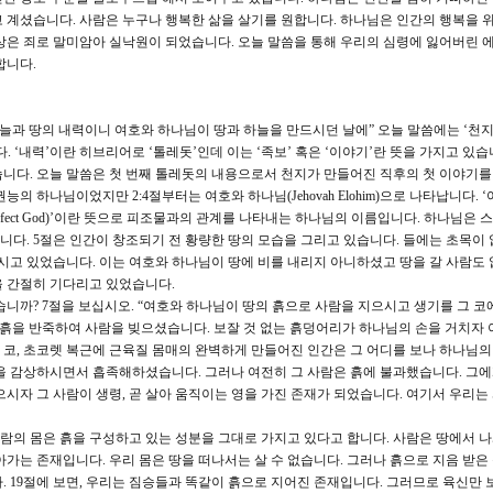
 계셨습니다. 사람은 누구나 행복한 삶을 살기를 원합니다. 하나님은 인간의 행복을 
상은 죄로 말미암아 실낙원이 되었습니다. 오늘 말씀을 통해 우리의 심령에 잃어버린 
합니다.
하늘과 땅의 내력이니 여호와 하나님이 땅과 하늘을 만드시던 날에” 오늘 말씀에는 ‘천
 ‘내력’이란 히브리어로 ‘톨레돗’인데 이는 ‘족보’ 혹은 ‘이야기’란 뜻을 가지고 있습
습니다. 오늘 말씀은 첫 번째 톨레돗의 내용으로서 천지가 만들어진 직후의 첫 이야기를
 권능의 하나님이었지만 2:4절부터는 여호와 하나님(Jehovah Elohim)으로 나타납니다. 
신 분(perfect God)’이란 뜻으로 피조물과의 관계를 나타내는 하나님의 이름입니다. 하나님은
다. 5절은 인간이 창조되기 전 황량한 땅의 모습을 그리고 있습니다. 들에는 초목이
적시고 있었습니다. 이는 여호와 하나님이 땅에 비를 내리지 아니하셨고 땅을 갈 사람도 
을 간절히 기다리고 있었습니다.
까? 7절을 보십시오. “여호와 하나님이 땅의 흙으로 사람을 지으시고 생기를 그 코
 흙을 반죽하여 사람을 빚으셨습니다. 보잘 것 없는 흙덩어리가 하나님의 손을 거치자
코, 초코렛 복근에 근육질 몸매의 완벽하게 만들어진 인간은 그 어디를 보나 하나님
을 감상하시면서 흡족해하셨습니다. 그러나 여전히 그 사람은 흙에 불과했습니다. 그
으시자 그 사람이 생령, 곧 살아 움직이는 영을 가진 존재가 되었습니다. 여기서 우리는
람의 몸은 흙을 구성하고 있는 성분을 그대로 가지고 있다고 합니다. 사람은 땅에서 나
가는 존재입니다. 우리 몸은 땅을 떠나서는 살 수 없습니다. 그러나 흙으로 지음 받은
. 19절에 보면, 우리는 짐승들과 똑같이 흙으로 지어진 존재입니다. 그러므로 육신만 