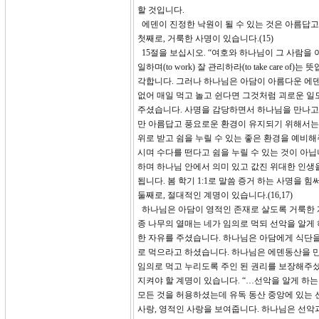
할 것입니다.
에덴이 진정한 낙원이 될 수 있는 것은 아름답고
첫째로, 거룩한 사명이 있습니다.(15)
15절을 보십시오. “여호와 하나님이 그 사람을 
일하며(to work) 잘 관리하라(to take ca
각합니다. 그러나 하나님은 아담이 아름다운 에덴
없어 매일 먹고 놀고 쉰다면 그것처럼 괴로운 일
주셨습니다. 사명을 감당하면서 하나님을 만나고
만 아름답고 풍요로운 환경이 유지되기 위해서는
위로 받고 쉼을 누릴 수 있는 좋은 환경을 예비
시며 수다를 떤다고 쉼을 누릴 수 있는 것이 아닙
하며 하나님 안에서 의미 있고 값진 위대한 인생
됩니다. 봄 학기 1:1로 말씀 증거 하는 사명을
둘째로, 절대적인 계명이 있습니다.(16,17)
하나님은 아담이 영적인 존재로 살도록 거룩한 계명
종 나무의 열매는 네가 임의로 먹되 선악을 알게
한 자유를 주셨습니다. 하나님은 아담에게 식단을
로 먹으라고 하셨습니다. 하나님은 에덴동산을 
임의로 먹고 누리도록 주인 된 권리를 보장해주
지켜야 할 계명이 있습니다. “…선악을 알게 하는
모든 것을 허용하셨는데 유독 동산 중앙에 있는 
사랑, 영적인 사랑을 보여줍니다. 하나님은 선악