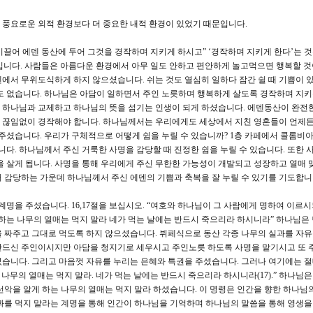
 풍요로운 외적 환경보다 더 중요한 내적 환경이 있었기 때문입니다.
이끌어 에덴 동산에 두어 그것을 경작하며 지키게 하시고” ‘경작하며 지키게 한다’는 
re of)는 뜻입니다. 사람들은 아름다운 환경에서 아무 일도 안하고 편안하게 놀고먹으면 행복할 
에서 무위도식하게 하지 않으셨습니다. 쉬는 것도 열심히 일하다 잠간 쉴 때 기쁨이 있
도 없습니다. 하나님은 아담이 일하면서 주인 노릇하며 행복하게 살도록 경작하며 지
 하나님과 교제하고 하나님의 뜻을 섬기는 인생이 되게 하셨습니다. 에덴동산이 완전
 끊임없이 경작해야 합니다. 하나님께서는 우리에게도 세상에서 지친 영혼들이 언제
해주셨습니다. 우리가 구체적으로 어떻게 쉼을 누릴 수 있습니까? 1층 카페에서 콜롬비아
니다. 하나님께서 주신 거룩한 사명을 감당할 때 진정한 쉼을 누릴 수 있습니다. 또한 
을 살게 됩니다. 사명을 통해 우리에게 주신 무한한 가능성이 개발되고 성장하고 열매 
 힘써 감당하는 가운데 하나님께서 주신 에덴의 기쁨과 축복을 잘 누릴 수 있기를 기도합니
을 주셨습니다. 16,17절을 보십시오. “여호와 하나님이 그 사람에게 명하여 이르시
 하는 나무의 열매는 먹지 말라 네가 먹는 날에는 반드시 죽으리라 하시니라” 하나님은
 짜주고 그대로 먹도록 하지 않으셨습니다. 뷔페식으로 동산 각종 나무의 실과를 자
만드신 주인이시지만 아담을 청지기로 세우시고 주인노릇 하도록 사명을 맡기시고 또
셨습니다. 그리고 마음껏 자유를 누리는 은혜와 특권을 주셨습니다. 그러나 여기에는 
 나무의 열매는 먹지 말라. 네가 먹는 날에는 반드시 죽으리라 하시니라(17).” 하나님
선악을 알게 하는 나무의 열매는 먹지 말라 하셨습니다. 이 명령은 인간을 향한 하나님
과를 먹지 말라는 계명을 통해 인간이 하나님을 기억하며 하나님의 말씀을 통해 영생을