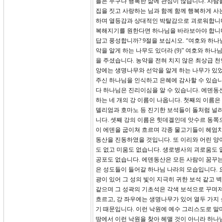
들은 누구나 행복한 삶에 관심이 많습니다. 사람
집을 짓고 사랑하는 님과 함께 함께 행복하게 사
하며 열등감과 상대적인 박탈감으로 괴로워합니다
복해지기를 원한다면 하나님을 바라보아야 합니다
답고 풍성합니까? 9절을 보십시오. “여호와 하
악을 알게 하는 나무도 있더라 (9)” 여호와 하
을 주셨습니다. 농약을 전혀 치지 않은 최상급 
앙에는 생명나무와 선악을 알게 하는 나무가 있었
주신 하나님을 인식하고 은혜에 감사할 수 있습니
다 하나님은 진리이심을 알 수 있습니다. 에덴동
하는 네 개의 강 이름이 나옵니다. 첫째의 이름은
델리엄과 호마노 등 진기한 보석들이 돌처럼 널려
니다. 셋째 강의 이름은 힛데겔인데 앗수르 동쪽
이 에덴을 굽이쳐 흐르며 각종 물고기들이 헤엄치
동산을 진동하였을 것입니다. 또 이리와 어린 양이
도 없고 미움도 없습니다. 생로병사의 괴로움도 
공포도 없습니다. 에덴동산은 모든 사람이 꿈꾸
은 성도들이 들어갈 하나님 나라의 모습입니다. 
광이 있어 그 성의 빛이 지극히 귀한 보석 같고 
같으며 그 성곽의 기초석은 각색 보석으로 꾸며
흐르고, 강 좌우에는 생명나무가 있어 열두 가지
기 때문입니다. 이런 낙원에 예수 그리스도로 말
땅에서 이런 낙원을 찾아 헤맬 것이 아니라 하나