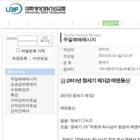
|
HOME
|
세계선교
|
각부모임
|
경성소모임
|
성경연구
|
사진자
Sunday Worship Message
주일예배메시지
ㆍ
작성자
관리자
비밀번호 기억
ㆍ
작성일
2013-03-31 (일) 12:18
회원등록
｜
비번분실
ㆍ
분 류
창세기
ㆍ
첨부#1
2013창세기3강(최동진)-1.
Bible Study
주일예배메시지
[2013년 창세기 제3강] 에덴동산
성경공부문제지
수양회강의
특강
2013년 창세기 제3
구약강의자료실
신약강의자료실
에덴동산
강의안책자
말씀 / 창세기 2:4-25
요절 / 창세기 2:8 "여호와 하나님이 동방의 
창세기 2장에서는 하나님의 창조 역사 중에서 인