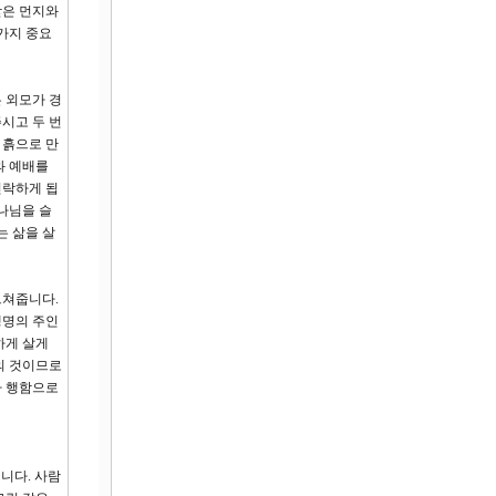
받은 먼지와
가지 중요
 외모가 경
시고 두 번
 흙으로 만
와 예배를
전락하게 됩
나님을 슬
는 삶을 살
르쳐줍니다.
생명의 주인
하게 살게
의 것이므로
라 행함으로
니다. 사람