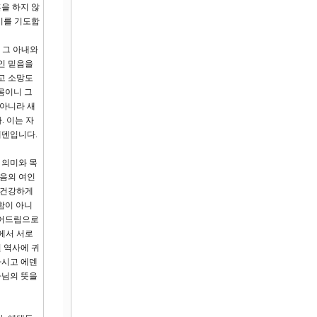
을 하지 않
기를 기도합
 그 아내와
인 믿음을
고 소망도
몸이니 그
 아니라 새
. 이는 자
에덴입니다.
 의미와 목
믿음의 여인
 건강하게
함이 아니
내어드림으로
에서 서로
원 역사에 귀
하시고 에덴
나님의 뜻을