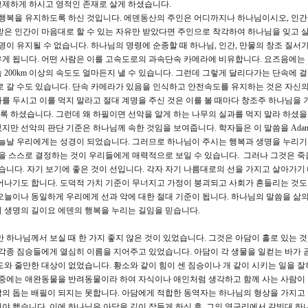
교제하게 하시고 영적인 존재로 살게 하셨습니다.
행복을 유지하도록 하신 것입니다. 에덴동산의 주인은 어디까지나 하나님이시오, 인간
받은 인간이 마음대로 할 수 있는 자유만 받았다면 주인으로 착각하여 하나님을 잊고 
명이 유지될 수 없습니다. 하나님의 명령에 순종할 때 하나님, 인간, 만물의 창조 질서
우게 됩니다. 어떤 사람은 이를 고속도로의 과속단속 카메라에 비유합니다. 요즈음에는
200km 이상의 속도도 얼마든지 낼 수 있습니다. 그런데 그렇게 달리다가는 단속에 
로 갈 수도 있습니다. 단속 카메라가 있음을 인식하고 안전속도를 유지하는 것은 자신의
를 두시고 이를 먹지 말라고 절대 계명을 주신 것은 이를 볼 때마다 창조주 하나님을 
 하셨습니다. 그런데 왜 하필이면 선악을 알게 하는 나무의 실과를 먹지 말라 하셨을
 선악의 판단 기준은 하나님께 속한 것임을 보여줍니다. 학자들은 이 말씀을 Adam's 
오늘날 우리에게는 성경이 되었습니다. 그러므로 하나님이 주시는 행복과 생명을 누리
악을 스스로 결정하는 것이 우리들에게 매력적으로 보일 수 있습니다. 그러나 그것은 죽
습니다. 자기 보기에 좋은 것이 선입니다. 각자 자기 나름대로의 선을 가지고 살아가기
어나기도 합니다. 도덕적 가치 기준이 무너지고 가정이 붕괴되고 사회가 흔들리는 것도
오늘이나 동일하게 우리에게 선과 악에 대한 절대 기준이 됩니다. 하나님의 말씀을 삶
 생명의 길이요 에덴의 행복을 누리는 길임을 믿습니다.
하나님께서 보실 때 한 가지 좋지 않은 것이 있었습니다. 그것은 아담이 홀로 있는 
여 각종 짐승들에게 열심히 이름을 지어주고 있었습니다. 아담이 각 생물을 일컫는 바가 
도와 줄만한 대상이 없었습니다. 황소와 같이 힘이 센 짐승이나 개 같이 시키는 일을 잘
 중에는 애완동물을 반려동물이라 하여 자식이나 애인처럼 생각하고 함께 사는 사람이
의 돕는 배필이 되지는 못합니다. 아담에게 적합한 동역자는 하나님의 형상을 가지고
야 했습니다. 이에 하나님은 아담을 깊이 잠들게 하신 후 그의 옆구리에서 갈빗대 하