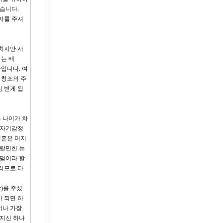
습니다.
역자를 주셔
치지만 사
돕는 배
입니다. 여
 창조의 주
 받게 됩
 나이가 차
 자기감정
결혼은 머지
놀랄만한 뉴
무덤이라 할
러므로 다
)를 주셨
 되면 하
러나 가장
가지신 하나