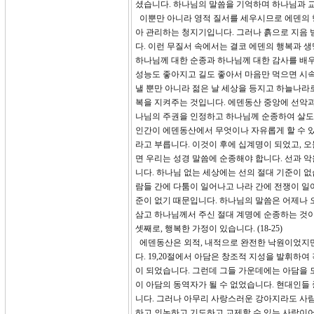
셨습니다. 하나님의 말씀을 기억하며 하나님과 
이뿐만 아니라 영적 질서를 세우시므로 에덴의 
아 관리하는 청지기입니다. 그러나 흙으로 지음 
다. 이런 무질서 속에서는 결코 에덴의 행복과 생
하나님께 대한 순종과 하나님께 대한 감사를 배
성능도 좋아지고 길도 좋아서 마음만 먹으면 시속 
낼 뿐만 아니라 젊은 날 세상을 등지고 하늘나라
복을 지켜주는 것입니다. 에덴동산 중앙에 선악과
나님의 주권을 인정하고 하나님께 순종하여 살도록
인간이 에덴동산에서 무엇이나 자유롭게 할 수 있지만
라고 부릅니다. 이것이 후에 십계명이 되었고, 
면 우리는 성경 말씀에 순종해야 합니다. 선과 
니다. 하나님 없는 세상에는 선의 절대 기준이 없
람들 간에 다툼이 일어나고 나라 간에 전쟁이 일
준이 없기 때문입니다. 하나님의 말씀은 어제나 
삼고 하나님께서 주신 절대 계명에 순종하는 것이
셋째로, 행복한 가정이 있습니다. (18-25)
에덴동산은 외적, 내적으로 완전한 낙원이었지만 
다. 19,20절에서 아담은 창조적 지성을 발휘하
이 되었습니다. 그런데 그들 가운데에는 아담을 
이 아담의 동역자가 될 수 없었습니다. 현대인들
니다. 그러나 아무리 사랑스러운 강아지라도 사람
하고 의논하고 기도하고 교제할 수 있는 사람이어