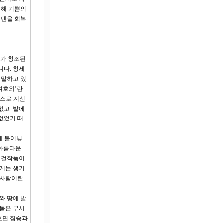
위해 기쁨의
에덴을 회복
지가 창조된
니다. 창세
 말하고 있
‘여호와’란
 스스로 계신
 없고 밭에
없었기 때
에 불어넣
 아름다운
의 걸작품이
에게는 생기
 사람이란
와 땅에 발
 몸은 부서
보면 짐승과