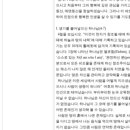
으시고 처음부터 그의 행복에 깊은 관심을 가지고
동산, 에덴동산을 창설하셨습니다. 그러나 이 세
하여 진정으로 행복한 인생을 살 수 있기를 기도
I. 생기를 불어넣으신 하나님(4-7)
4절을 보십시오. “이것이 천지가 창조될 때에 
때에 하늘과 땅의 내력’에 대해 기록하고 있습니다.
기는 모두 10개의 톨레돗에 담겨져 기록되어 있
습니다. 1장에 나타난 하나님은 엘로힘(Elohim),
‘스스로 있는 자(I am who I am)’, ‘완전하
분으로서 모든 피조물을 존재케 하신 창조주이십니
는 채소가 나지 않은 채 안개만 올라와 지면을 
문입니다. 땅은 자신을 관리하고 경작해줄 사람
하나님은 이런 세상에서 사람을 어떻게 지으셨습니
으시니 사람이 생령이 되니라” 여호와 하나님은
인간으로 태어났습니다. 부리부리한 눈과 오뚝한 
아닐 수 없습니다. 하나님은 자신이 만드신 작품
가 없었습니다. 하나님이 그 코에 생기를 불어넣
어떤 존재인가 생각해 볼 수 있습니다.
사람은 땅의 흙에서 나온 존재입니다. 실제로 사
을 디디고 땅에서 나는 음식을 먹으며 땅에서 살아
지기 쉽습니다. 그만큼 사람은 연약한 존재입니다