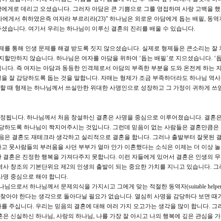
에게로 데리고 오셨습니다. 그러자 아담은 큰 기쁨으로 그를 영접하며 사랑 고백을 했
남자에게서 취하였은즉 여자라 부르리라(23)” 하나님은 외로운 아담에게 돕는 배필, 동
셨습니다. 여기서 우리는 하나님이 이루신 결혼의 진리를 배울 수 있습니다.
를 통해 인생 문제를 해결 받도록 짓지 않으셨습니다. 실제로 형제들은 큰소리는 잘 
지할만하지 않습니다. 하나님은 여자를 아담을 위하여 ‘돕는 배필’로 지으셨습니다. ‘
입니다. 즉 여자는 아담과 동등한 인격체로서 아담의 부족한 부분을 도와 온전케 하는 자
을 잘 감당하도록 돕는 것을 말합니다. 자매는 형제가 조금 부족하더라도 하나님 역사
할 때 형제는 하나님께서 쓰실만한 위대한 사명인으로 성장하고 그 가정이 귀하게 쓰임
결정됩니다. 하나님께서 처음 창설하신 결혼은 사명을 중심으로 이루어졌습니다. 결혼은
 감당하도록 하나님이 짝지어주시는 것입니다. 그런데 믿음이 없는 사람들은 결혼만큼은
즈음은 결혼도 재테크라 생각하고 실리적으로 결혼을 합니다. 그러나 출발부터 잘못된 
고 뭇사람들의 부러움을 사던 부부가 얼마 안가 이혼했다는 소식은 이제는 더 이상 
 결혼은 진정한 행복을 가져다주지 못합니다. 이런 자들에게 있어서 결혼은 인생의 
역사 창조의 기본단위요 제2의 인생의 출발이 되는 중요한 가치를 지니고 있습니다. 그
사명 중심으로 해야 합니다.
로서 하나님께서 문제의식을 가지시고 그에게 맞는 적절한 동역자(suitable helper
가 찾아야 한다는 생각으로 돌아다닐 필요가 없습니다. 열심히 사명을 감당하다 보면 때가
를 주십니다. 우리는 믿음의 결혼에 대해 여러 가지 오고가는 생각을 많이 합니다. 그
은 신실하신 하나님, 사랑의 하나님, 나를 가장 잘 아시고 나의 행복에 깊은 관심을 