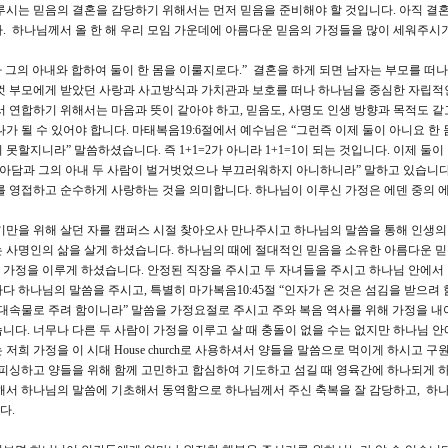
루시는 믿음의 결혼을 감당하기 위해서는 먼저 믿음을 준비해야 할 것입니다. 아직 결혼
. 하나님께서 올 한 해 우리 모임 가운데에 아름다운 믿음의 가정들을 많이 세워주시
 그의 아내와 합하여 둘이 한 몸을 이룰지로다.” 결혼을 하게 되면 남자는 부모를 떠나
제껏 부모에게 받았던 사랑과 사고방식과 가치관과 보호를 떠나 하나님을 중심한 자립적
서 연합하기 위해서는 마음과 뜻이 같아야 하고, 믿음도, 사명도 인생 방향과 목적도 같
가 될 수 있어야 합니다. 마태복음19:6절에서 예수님은 “그런즉 이제 둘이 아니요 한 
할지니라” 말씀하셨습니다. 즉 1+1=2가 아니라 1+1=1이 되는 것입니다. 이제 둘이
 “아담과 그의 아내 두 사람이 벌거벗었으나 부끄러워하지 아니하니라” 말하고 있습니다
를 영접하고 순수하게 사랑하는 것을 의미합니다. 하나님이 이루신 가정은 에덴 중의 
만을 위해 살던 자를 캠퍼스 시절 찾아오사 만나주시고 하나님의 말씀을 통해 인생의
 사명인의 삶을 살게 하셨습니다. 하나님의 때에 절대적인 믿음을 소유한 아름다운 
 가정을 이루게 하셨습니다. 안정된 직장을 주시고 두 자녀들을 주시고 하나님 안에서
 하나님의 말씀을 주시고, 특별히 마가복음10:45절 “인자가 온 것은 섬김을 받으려 
 대속물로 주려 함이니라” 말씀을 가정요절로 주시고 주와 복음 역사를 위해 가정을 
니다. 너무나 다른 두 사람이 가정을 이루고 살 때 충돌이 없을 수는 없지만 하나님 안
희 가정을 이 시대 House church로 사용하셔서 양들을 말씀으로 먹이게 하시고 구
 피싱하고 양들을 위해 함께 고민하고 합심하여 기도하고 섬길 때 영육간에 하나되게 
속해서 하나님의 말씀에 기초해서 동역함으로 하나님께서 주신 축복을 잘 감당하고, 하
다.