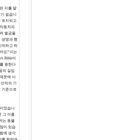
은 이를 맡
살기 쉽습니
가 유지되고
 자동차의
걸려 벌금을
 생명과 행
기억하고 하
까요? 이는
Bible이
기를 원한다
음의 길입
 때문에 사
 선악의 기
의 기준으로
것이었습니
곧 그 이름
하는 동물
 많이 있습
 함께 생각
나를 취하여