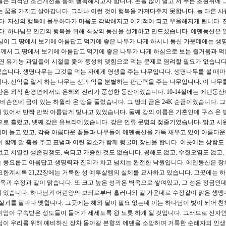
들은 외적인 조건개선을 통해 행복해지고자 합니다. 돈을 많이 벌고 저 푸른 초원위에 
는 꿈을 가지고 살아갑니다. 그러나 이런 것이 행복을 가져다주지 못합니다. 늘 다른 사
. 자신의 행복에 몰두하다가 마음도 각박해지고 이기적이 되고 우울해지게 됩니다. 
. 하나님은 인간의 행복을 위해 최상의 동산을 설계하고 만드셨습니다. 에덴동산은 
나님이 그 땅에서 보기에 아름답고 먹기에 좋은 나무가 나게 하시니 동산 가운데에는 생
나님께서 그 땅에서 보기에 아름답고 먹기에 좋은 나무가 나게 하심으로 보는 즐거움과 
천연 유기농 과일들이 시절을 좇아 풍성히 맺힘으로 먹는 문제로 염려할 필요가 없습니다.
습니다. 생명나무는 그것을 먹는 자에게 영생을 주는 나무입니다. 생명나무를 볼 때
다. 선악을 알게 하는 나무는 선과 악을 분별하는 판단력을 주는 나무입니다. 이 나무를
산은 외적 환경면에서도 은혜와 진리가 풍성한 동산이었습니다. 10-14절에는 에덴동산
 비손인데 금이 있는 하윌라 온 땅을 둘렀습니다. 그 땅의 금은 24K 순금이었습니다. 
 있어서 반짝 반짝 아름답게 빛나고 있었습니다. 둘째 강의 이름은 기혼인데 구스 온 
으로 흘렀고, 넷째 강은 유브라데였습니다. 강은 인류 문명의 젖줄기였습니다. 맑고 시
며 놀고 있고, 각종 아름다운 꽃들과 나무들이 에덴동산을 가득 채우고 있어 아름다운
 함께 말 춤을 추고 표범과 어린 염소가 함께 뒹굴며 장난을 합니다. 이곳에는 상함도
없고 치열한 생존경쟁도, 속되고 가증한 것도 없습니다. 공해도 없고, 수질오염도 없고,
는 풍요롭고 아름답고 생명력과 진리가 차고 넘치는 완전한 낙원입니다. 에덴동산은 장
요한계시록 21,22장에는 거룩한 성 예루살렘의 실체를 묘사하고 있습니다. 그곳에는 
벽옥과 수정과 같이 맑습니다. 또 크고 높은 성곽은 벽옥으로 쌓여있고, 그 성은 정금인
져 있습니다. 하나님과 어린양의 보좌로부터 흘러나와 길 가운데로 수정같이 맑은 생맹
 실과를 달마다 맺힙니다. 그곳에는 해와 달이 필요 없는데 이는 하나님이 빛이 되어 친
미암아 구속받은 성도들이 들어가 세세토록 왕 노릇 하게 될 것입니다. 그러므로 신자인
님이 우리를 위해 예비하신 장차 돌아갈 본향의 에덴을 소망하며 거룩한 순례자의 인