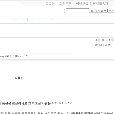
로그인
｜
회원등록
｜
비번분실
｜
현재접속자
료실
|
영상자료실
|
경성쉼터
|
JBF/EBF/CBF
|
기타
|
ㆍ추천:
0
ㆍ조회:
ㆍ
IP: 61.xxx.95
hwp
(64KB) (Down:529)
강 최동진
에덴에 동산을 창설하시고 그 지으신 사람을 거기 두시니라”
간 창조 부분을 클로우즈업 해서 보여주고 있습니다. 하나님은 인간을 심히 기뻐하신