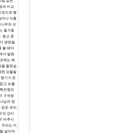
그림 같은
람과 비교
진정으로 행
얼마나 아름
명나무와 선
먹는 즐거움
 동산 중
마다 생명을
 볼 때마
에서 발원
그곳에는 베
땅을 둘렀습
원한 강물들
 향기가 온
 없고 눈물
 핵전쟁의
차 구속받
하나님의 영
데 맑은 유리
수의 강이
히 비추시
 우리는 이
생을 살아야