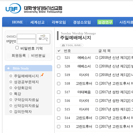
|
HOME
|
세계선교
|
각부모임
|
경성소모임
|
성경연구
|
사진자
Sunday Worship Message
주일예배메시지
비밀번호 기억
번호
글 제 목
회원등록
｜
비번분실
에베소서
[2018년 신년 제3
521
에베소서
[2018년 신년 제2
520
Bible Study
이사야
[2018년 신년 제1강
519
주일예배메시지
성경공부문제지
고린도후서
[2017년 고린도후서 
518
수양회강의
마태복음
[2017년 성탄 제3강
517
특강
구약강의자료실
이사야
[2017년 성탄 제2강
516
신약강의자료실
이사야
[2017년 성탄 제1강
515
강의안책자
고린도후서
[2017년 고린도후서 
514
고린도후서
[2017년 고린도후서 
513