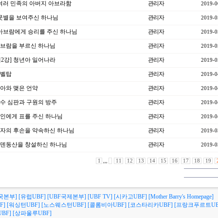
] 여러 민족의 아버지 아브라함
관리자
2019-0
] 뭇별을 보여주신 하나님
관리자
2019-0
] 아브람에게 승리를 주신 하나님
관리자
2019-0
 아브람을 부르신 하나님
관리자
2019-0
제2강] 청년아 일어나라
관리자
2019-0
바벨탑
관리자
2019-0
 노아와 맺은 언약
관리자
2019-0
 홍수 심판과 구원의 방주
관리자
2019-0
 가인에게 표를 주신 하나님
관리자
2019-0
] 여자의 후손을 약속하신 하나님
관리자
2019-0
] 에덴동산을 창설하신 하나님
관리자
2019-0
1
,,,
11
12
13
14
15
16
17
18
19
국본부]
[유럽UBF]
[UBF국제본부]
[UBF TV]
[시카고UBF]
[Mother Barry's Homepage]
F]
[워싱턴UBF]
[노스웨스턴UBF]
[콜롬비아UBF]
[코스타리카UBF]
[프랑크푸르트UB
BF]
[상파울루UBF]