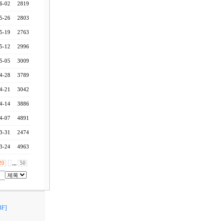
6-02
2819
5-26
2803
5-19
2763
5-12
2996
5-05
3009
4-28
3789
4-21
3042
4-14
3886
4-07
4891
3-31
2474
3-24
4963
20
,,,
50
F]