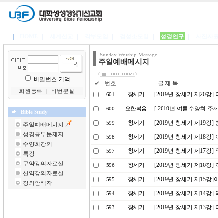
|
HOME
|
세계선교
|
각부모임
|
경성소모임
|
성경연구
|
사진자
Sunday Worship Message
주일예배메시지
비밀번호 기억
번호
글 제 목
회원등록
｜
비번분실
창세기
[2019년 창세기 제20강
601
요한복음
[ 2019년 여름수양회 주
600
Bible Study
창세기
[2019년 창세기 제19강
599
주일예배메시지
성경공부문제지
창세기
[2019년 창세기 제18강
598
수양회강의
창세기
[2019년 창세기 제17강
597
특강
구약강의자료실
창세기
[2019년 창세기 제16강]
596
신약강의자료실
창세기
[2019년 창세기 제15
595
강의안책자
창세기
[2019년 창세기 제14강
594
창세기
[2019년 창세기 제13강
593