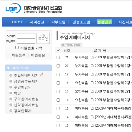
|
HOME
|
세계선교
|
각부모임
|
경성소모임
|
성경연구
|
사진자
Sunday Worship Message
주일예배메시지
비밀번호 기억
번호
글 제 목
회원등록
｜
비번분실
누가복음
2009 부활절수양회 1
21
누가복음
2009 부활절수양회 1
20
Bible Study
누가복음
2009 부활절수양회 1강
19
주일예배메시지
성경공부문제지
요한복음
2009 부활절수양회 2
18
수양회강의
요한복음
2009 부활절수양회 2
17
특강
구약강의자료실
요한복음
2009 부활절수양회 2
16
신약강의자료실
마태복음
[2009년마태복음제46강
15
강의안책자
마태복음
[2009년마태복음제45강
14
마태복음
[2009년마태복음제44강
13