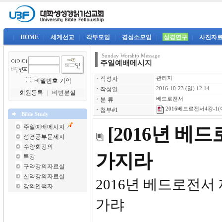
|
HOME
|
세계선교
|
각부모임
|
경성소모임
|
성경연구
|
사진자
Sunday Worship Message
주일예배메시지
ㆍ
작성자
관리자
비밀번호 기억
ㆍ
작성일
2016-10-23 (일) 12:14
회원등록
｜
비번분실
ㆍ
분 류
베드로전서
2016베드로전서4강-1(
ㆍ
첨부#1
Bible Study
주일예배메시지
[2016년 베
성경공부문제지
수양회강의
가지라
특강
구약강의자료실
신약강의자료실
2016년 
강의안책자
가랴