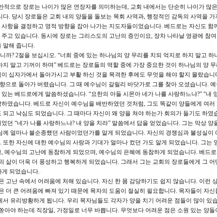
반적으로 장로는 나이가 많은 연장자를 의미하는데, 교회 내에서는 단순히 나이가 많은
니다. 당시 장로들은 교회 내의 양들을 돌보는 목회 사역과, 행정적인 감독의 사역을 가
 사항을 결정하고 영적 방향을 잡아 나가는 지도자들이었습니다. 베드로는 자신도 함
주고 있습니다. 동시에 장로는 그리스도의 고난의 증인이요, 장차 나타날 영광에 참
 말해 줍니다.
까? 2절을 보십시오. “너희 중에 있는 하나님의 양 무리를 치되 억지로 하지 말고 하
하지 말고 기꺼이 하며” 베드로는 장로들의 역할 중에 가장 중요한 것이 하나님의 양 
이 십자가에서 돌아가시고 부활 하신 것을 목격한 후에도 무엇을 해야 할지 몰랐습니
고향으로 돌아가 버렸습니다. 그 때 예수님이 갈릴리 바닷가로 그를 찾아 오셨습니다. 
있는 베드로에게 말씀하셨습니다. “요한의 아들 시몬아 네가 나를 사랑하느냐?” “내 
하였습니다. 베드로 자신이 예수님을 배반하였던 것처럼, 그도 똑같이 양들에게 여러
 되고 낙심도 되었습니다. 그 때마다 자신이 왜 양을 쳐야 하는가 회의가 들기도 하였습
던 “네가 나를 사랑하느냐? 내 양을 치라” 말씀에서 답을 얻었습니다. 그는 막상 양
수님께 얼마나 불순종했던 사람이었던가를 알게 되었습니다. 자신의 경쟁심과 불성실이
 또한 자신에 대한 예수님의 사랑과 기대가 얼마나 컸던 가도 알게 되었습니다. 그는 
, 예수님의 고난에 동참하게 되었으며, 예수님의 은혜에 동참하게 되었습니다. 베드로
그의 삶이 더욱 더 풍성하고 행복하게 되었습니다. 그래서 그는 교회의 장로들에게 그 어
하게 되었습니다.
 고난 속에서 어려움에 처해 있습니다. 자신 한 몸 감당하기도 쉽지 않습니다. 이런 
들은 더 큰 어려움에 빠져 있기 때문에 목자의 도움이 절실히 필요합니다. 목자들이 자신
에서 유리방황하게 됩니다. 우리 목자님들도 각자가 양을 치기 어려운 점들이 많이 있습
쏟아야 하는데 직장일, 가정일로 너무 바쁩니다. 무엇보다 어려운 점은 소원 있는 양들