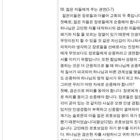
III. 젊은 자들에게 주는 권면(5-7)
젊은이들은 장로들과 더불어 교회의 두 축입니다
첫째로, 젊은 자들은 장로들에게 순종해야 합니다
하나님은 교만한 자를 대적하시되 겸손한 자들에게
패기와 지칠 줄 모르는 정열이 있기 때문에 인생
무엇이든지 할 수 있을 것 같은 자신감이 지나쳐
의적이라 생각하고 장로들을 선배로서는 인정하지
에게 무엇보다도 장로들에게 순종하라고 권면합니
서를 지키기 위함입니다. 또한 합심해서 성령의 
종하는 것은 더 근원적으로 볼 때 하나님께 순종
적 질서가 파괴되어 하나님과 바른 관계성을 맺을 
도 순종하여 하나님의 영적 질서가 유지 되고 하
그러면 우리가 어떤 자세로 순종해야 합니까?
첫째, 겸손으로 허리를 동여야 합니다. 장로에게
로 허리를 동이고 순종해야 합니다. 장로들은 젊
각이 굳어 있는 것 같지만 사실은 오랜 인생 경
있지만 인생경험이 부족하고 신중함이 결여되어 
계기는 솔로몬의 아들 젊은 르호보암 왕이 국가 
했기 때문이었습니다(왕상12장). 르호보암의 
습니다. 교만해진 르호보암은 자기 분수를 지키
다. 하나님은 겸손한 자를 사랑하시고 귀히 여기