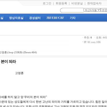
로그인
｜
회원등록
｜
비번분실
｜
현재접속자
료실
|
영상자료실
|
경성쉼터
|
JBF/EBF/CBF
|
기타
|
ㆍ추천:
0
ㆍ조회: 4
ㆍ
IP: 61.xxx.106
고영훈).hwp
(33KB) (Down:464)
의 본이 되라
6강 고영훈
자세를 하지 말고 양 무리의 본이 되라”
가운데 있는 성도들에게 다시 한번 고난의 의미와 가치를 가르치고 있습니다. 힘든 일이
겨 낼 수가 있습니다. 또한 신앙 공동체에서 고난 가운데 있을 때 영적 지도자의 역할은