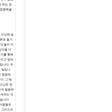
 하는 장
 영향력을
을 이상한 일
너희로 즐거
성도들이 이
강석을 더
 이를 통해
버리고 땅까
입니다. 우
운 일입니
해 영광에
. 그 때
 고난은 장
고자 말씀하
참여하는 것
였습니다.
 사람들은
은 그리스도