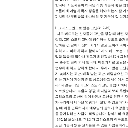
합니다. 지도자들이 하나님의 뜻 가운데 좋은 영
로들에게 어떻게 목자 생활을 해야 하는지 잘 가
끼치며 양 무리들을 하나님의 뜻 가운데 잘 섬기
I. 그리스도인으로 받는 고난(4:12-19)
사도 베드로는 신자들이 고난을 당할 때 어떤 자
첫째, 그리스도의 고난에 참여하는 것으로 즐거워하라
당하는 것 같이 이상히 여기지 말고 오히려 너희
워하고 기뻐하게 하려 함이라” 사도 베드로는 고
말을 들을 때 얼마나 위로가 되었겠습니까? 그러
욱 순수한 금이 되게 합니다. 마찬가지로 고난은
순수하게 하고 강하게 합니다. 우리가 받는 고난
지 낮아지는 고난, 배척 받는 고난, 버림받으신 
리는 과거에 자신의 죄로 생고생하고 세상에서 
까! 나 같은 죄인이 그리스도의 고난에 참여 하
이르셨습니다. 부활의 영광, 하나님의 보좌 우편
그리스도의 고난에 참여하면서 고난을 견딘 신자들
차 우리에게 나타날 영광과 비교할 수 없도다” 
실 때 이를 만류하다가 예수님께 심하게 책망을 
을 즐거워하는 사람이 되었습니다. 창세기의 요셉,
14절을 보십시오. “너희가 그리스도의 이름으로
고난 가운데 있는 신자들을 복 없는 사람들이라고