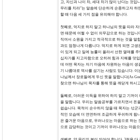
고, 자신과 나이 차, 세대 차가 많이 난다는 것입
무리를 치라”는 말씀에 단순하게 순종하고자 하면
할 때 다음 세 가지 점을 유의해야 합니다.
첫째로, 억지로 하지 말고 하나님의 뜻을 따라 자
면 때문에 어쩔 수 없이 의무감으로 하는 것입니다
직여서 소원을 가지고 적극적으로 하는 것을 말합
과도 엄청나게 다릅니다. 억지로 하게 되면 고생
이 있게 되고 일에 능률이 올라서 선한 열매를 
십자가를 지고자함으로 오히려 힘과 지혜를 덧입
데 어떤 목자는 자기 마음에 자원하는 마음이 생
기 나름대로 역사를 섬기는 사람도 있습니다. 이는
나님께서 장로들에게 두신 뜻을 말합니다(As God 
찾으면 하나님이 목자를 통해 뜻을 깨닫게 하시
둘째로, 더러운 이득을 위하여 하지 말고 기꺼이 
을 말합니다. 우리는 말씀공부를 가르치면서 돈을
쉽습니다. 목적이 순수하지 않을 때 목자는 삯군과
적인 모습에 더 연연하여 조급하게 푸쉬하게 됩니다
은 즐거운 마음으로, 우러나오는 마음으로 하는 
으로 감당하는 것이고 기꺼이 우러나오는 마음으
셋째로, 양 무리의 본이 되어야 합니다. 3절을 다