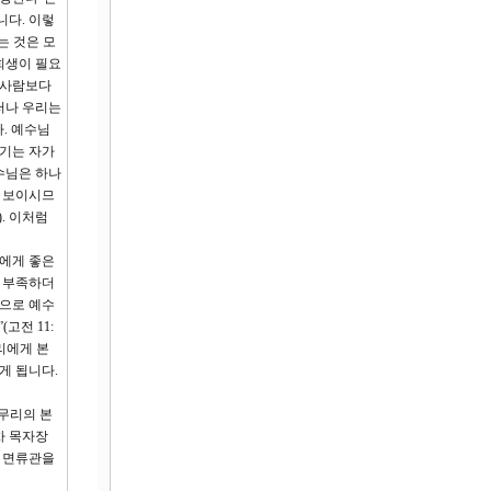
니다. 이렇
는 것은 모
희생이 필요
 사람보다
러나 우리는
. 예수님
섬기는 자가
수님은 하나
을 보이시므
. 이처럼
양에게 좋은
가 부족하더
적으로 예수
고전 11:
리에게 본
게 됩니다.
무리의 본
차 목자장
의 면류관을