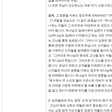
삶을 보여주시는 주님!
나 또한 주님이 인도하시는 대로 자기 소명 다하
둘째, 그 영혼을 미쁘신 창조주께 의탁하라(17-19
17,18절을 보십시오. 다 같이 읽겠습니다. “
니하는 자들의 그 마지막은 어떠하며 또 의인이 
아야 합니다. 하나님의 집에서부터 심판이 시작됩
소(하나님의 집)에서 시작된다고 하는 것은 구약의 예
는 고난을 통한 심판입니다. 그러나 이 심판은 
통해 완전한 구원에 이르게 하십니다. 신자들도
을 거부하고 신자들을 핍박했던 자들을 용서치 않
오. “그러므로 하나님의 뜻대로 고난을 받는 자
은 하나님의 뜻입니다. 그러므로 이 고난을 반드
합니다. 세상이 악하고 신자들을 미워한다고 해서
신자들은 자신의 영혼을 미쁘신 창조주 하나님께
께 의탁해야 합니다. 하나님이 우리의 영혼을 
“예수께서 큰 소리로 불러 이르시되 아버지 내 영
의 어려움 가운데 어찌해야 할 바를 모를 때가 있
을 알고 계시기 때문에 우리를 가장 선하게 인도
II. 장로들에게 주는 권면- 오직 양 무리의 본이 되라(
고난의 때에 교회의 역할은 매우 중요합니다. 교
서는 교회 영적 지도자들인 장로의 역할이 더욱 