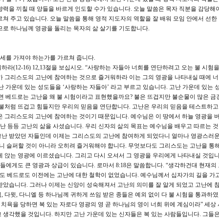
향력을 끼칠 때 양들을 바르게 인도할 수가 있습니다. 오늘 말씀은 목자 직분을 감당해야
르쳐 주고 있습니다. 오늘 말씀을 통해 영적 지도자의 역할을 잘 배워 모임 안에서 선한
므로 하나님께 영광을 돌리는 목자의 삶 살기를 기도합니다.
세를 가져야 하는가를 가르쳐 줍니다.
(12-16) 12,13절을 보십시오. “사랑하는 자들아 너희를 연단하려고 오는 불 시험
가 그리스도의 고난에 참여하는 것으로 즐거워하라 이는 그의 영광을 나타내실 때에 
난 가운데 있는 성도들을 ‘사랑하는 자들아’ 라고 부르고 있습니다. 고난 가운데 있는 
면 베드로는 고난을 왜 불 시험이라고 표현했을까요? 불은 뜨겁지만 불순물이 많은 금
 불처럼 뜨겁고 힘들지만 우리의 믿음을 연단합니다. 고난은 우리의 믿음을 테스트하고
은 그리스도의 고난에 참여하는 것이기 때문입니다. 예수님은 이 땅에서 하늘 영광을 
고난 등등 고난의 삶을 사셨습니다. 우리 신자의 삶의 목표는 예수님을 배우고 따르는 것
고난 받았던 자들인데 이제는 그리스도의 고난에 참여하게 되었다니 얼마나 영광스러
다니 슬퍼할 것이 아니라 오히려 즐거워해야 합니다. 무엇보다도 그리스도는 고난을 통
에 앉는 영광에 이르셨습니다. 그리고 다시 오셔서 그 영광을 우리에게 나타내실 것입니다
에게도 큰 영광과 상급이 있습니다. 로마서 8:18은 말씀합니다. “생각하건대 현재의
사도 베드로도 이전에는 고난에 대한 철학이 없었습니다. 예수님께서 십자가의 길을 가
받았습니다. 그러나 이제는 신앙이 성숙해져서 고난의 의미를 잘 알게 되었고 고난에 
 다윗, 다니엘 등 하나님께 귀하게 쓰임 받은 종들은 예외 없이 다 불 시험을 통과하
 치욕을 당하면 복 있는 자로다 영광의 영 곧 하나님의 영이 너희 위에 계심이라” 세상
 생각했을 것입니다. 하지만 고난 가운데 있는 신자들은 복 있는 사람들입니다. 그들