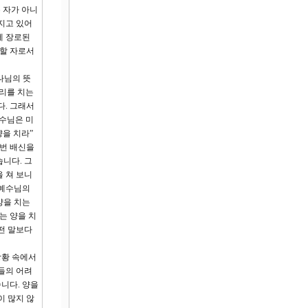
 자가 아니
지고 있어
께 장로된
여할 자로서
나님의 뜻
무리를 치는
다. 그래서
예수님은 미
양을 치라”
 번 배신을
니다. 그
을 쳐 보니
 예수님의
양을 치는
는 양을 치
떤 말보다
상황 속에서
들의 어려
니다. 양을
이 많지 않