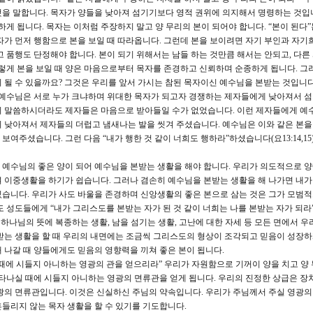
을 말합니다. 목자가 양들을 낮아져 섬기기보다 영적 권위에 의지해서 명령하는 것입
하게 됩니다. 목자는 이처럼 주장하지 말고 양 무리의 본이 되어야 합니다. “본이 된다”
자가 먼저 행함으로 본을 보일 때 따라옵니다. 그런데 본을 보이려면 자기 부인과 자기
고 품행도 단정해야 합니다. 본이 되기 위해서는 남들 하는 것만큼 해서는 안되고, 다른
이렇게 본을 보일 때 양은 마음으로부터 목자를 존경하고 신뢰하며 순종하게 됩니다. 그
 될 수 있을까요? 그것은 우리를 앞서 가시는 참된 목자이신 예수님을 본받는 것입니다
 예수님은 서로 누가 크냐하며 위대한 목자가 되고자 경쟁하는 제자들에게 낮아져서 
리 말씀하시더라도 제자들은 마음으로 받아들일 수가 없었습니다. 이런 제자들에게 예
 낮아져서 제자들의 더럽고 냄새나는 발을 씻겨 주셨습니다. 예수님은 이와 같은 본
여주셨습니다. 그런 다음 “내가 행한 것 같이 너희도 행하라”하셨습니다(요13:14,15)
 예수님의 좋은 양이 되어 예수님을 본받는 생활을 해야 합니다. 우리가 의도적으로 
 이중생활을 하기가 쉽습니다. 그러나 겸손히 예수님을 본받는 생활을 해 나가면 내
습니다. 우리가 사도 바울을 존경하며 신앙생활의 좋은 본으로 삼는 것은 그가 모범
 성도들에게 “내가 그리스도를 본받는 자가 된 것 같이 너희는 나를 본받는 자가 되라”(
, 하나님의 뜻에 복종하는 생활, 남을 섬기는 생활, 고난에 대한 자세 등 모든 면에서 우
받는 생활을 할 때 우리의 내면에는 조금씩 그리스도의 형상이 조각되고 믿음이 성장하
 나갈 때 양들에게도 믿음의 영향력을 끼쳐 좋은 본이 됩니다.
때에 시들지 아니하는 영광의 관을 얻으리라” 우리가 자원함으로 기꺼이 양을 치고 양 
나타나실 때에 시들지 아니하는 영광의 면류관을 얻게 됩니다. 우리의 진정한 상급은 장
광의 면류관입니다. 이것은 신실하신 주님의 약속입니다. 우리가 주님께서 주실 영광
들리지 않는 목자 생활을 할 수 있기를 기도합니다.