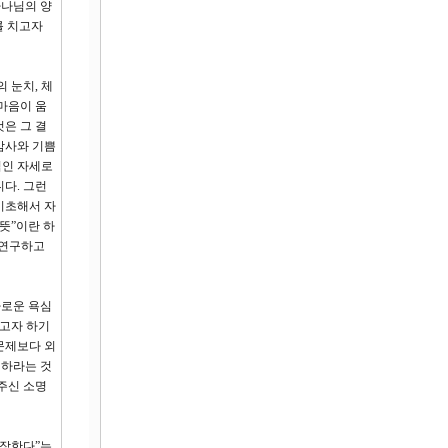
하나님의 양
를 치고자
 눈치, 체
 마음이 움
은 그 결
감사와 기쁨
적인 자세로
다. 그런
기초해서 자
뜻”이란 하
이 연구하고
사로운 욕심
내고자 하기
 문제보다 외
’하라는 것
주신 소명
주장한다”는