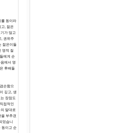
리를 동이라
고, 젊은
혈기가 많고
, 권위주
는 젊은이들
 영적 질
로들에게 순
마음에서 영
젊은 후배들
 겸손함으
 깊고, 생
있는 장점도
 직접적인
들의 말대로
만을 부추겼
 되었습니
 동이고 순