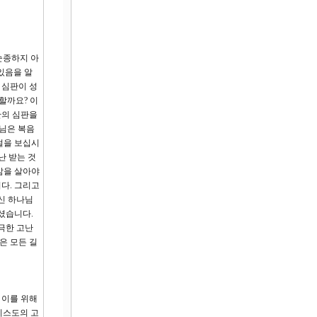
순종하지 아
있음을 알
 심판이 성
미할까요? 이
난의 심판을
님은 복음
절을 보십시
난 받는 것
삶을 살아야
다. 그리고
신 하나님
셨습니다.
 극한 고난
은 모든 길
 이를 위해
리스도의 고