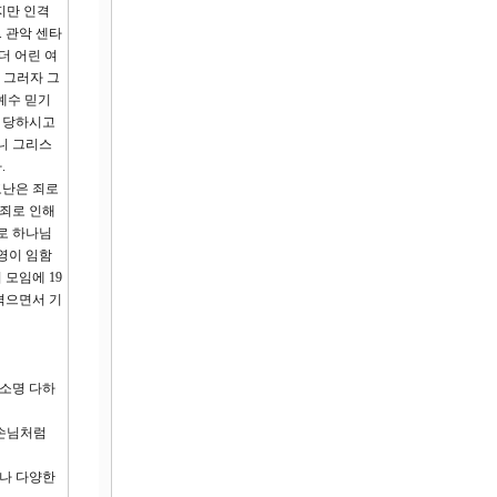
지만 인격
 관악 센타
더 어린 여
 그러자 그
예수 믿기
을 당하시고
니 그리스
.
고난은 죄로
 죄로 인해
로 하나님
영이 임함
모임에 19
겪으면서 기
 소명 다하
 손님처럼
서나 다양한