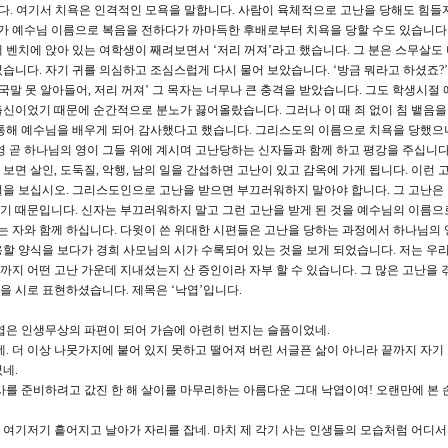
문입니다. 여기서 치욕은 인격적인 모욕을 말합니다. 사람이 육체적으로 고난을 당해도 힘들
리가 예수님 이름으로 복음을 전하다가 까마득한 후배로부터 치욕을 당할 수도 있습니다.
벤치에 앉아 있는 여학생이 째려보면서 ‘저리 꺼져’라고 했습니다. 그 분은 스무살도 
습니다. 자기 귀를 의심하고 조심스럽게 다시 물어 보았습니다. ‘방금 뭐라고 하셨죠?’
국말 못 알아들어, 저리 꺼져’ 그 목자는 너무나 큰 충격을 받았습니다. 그도 학생시절 
신이었기 때문에 순간적으로 분노가 끓어올랐습니다. 그러나 이 때 죄 없이 침 뱉음
 통해 예수님을 배우게 되어 감사했다고 했습니다. 그리스도의 이름으로 치욕을 당했으
영 곧 하나님의 영이 그들 위에 계시며 고난당하는 신자들과 함께 하고 평강을 주십니다
 보면 살인, 도둑질, 악행, 남의 일을 간섭하면 고난이 있고 감옥에 가게 됩니다. 이런 
절을 보십시오. 그리스도인으로 고난을 받으면 부끄러워하지 말아야 합니다. 그 고난은
기 때문입니다. 신자는 부끄러워하지 말고 그런 고난을 받게 된 것을 예수님의 이름으
받는 자와 함께 하십니다. 다윗이 쓴 위대한 시편들은 고난을 당하는 과정에서 하나님의 
할 양식을 보다가 경희 사모님의 시가 수록되어 있는 것을 보게 되었습니다. 저는 우리 
까지 어떤 고난 가운데 지내셨는지 산 증인이라 자부 할 수 있습니다. 그 많은 고난을 
 시로 표현하셨습니다. 제목은 ‘낙엽’입니다.
엽은 인생무상의 파편이 되어 가슴에 아련히 번지는 슬픔이었네.
. 더 이상 나뭇가지에 붙어 있지 못하고 떨어져 버린 서글픈 삶이 아니라 끝까지 자기
네.
사를 준비하려고 값진 한 해 살이를 마무리하는 아름다운 그대 낙엽이여! 오랜만에 본
여기저기 흩어지고 날아가 자리를 잡네. 마치 제 각기 사는 인생들의 모습처럼 어디