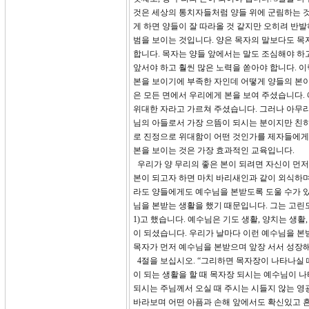
것은 세상의 통치자들처럼 양들 위에 군림하는 것
게 하면 양들이 잘 따라올 것 같지만 오히려 반발
범을 보이는 것입니다. 양은 목자의 말보다도 목
합니다. 목자는 양들 앞에서는 말도 조심해야 하
앞서야 하고 훨씬 많은 노력을 쏟아야 합니다. 
본을 보이기에 부족한 자인데 어떻게 양들의 본이
은 모든 면에서 우리에게 본을 보여 주셨습니다.
위대한 자라고 가르쳐 주셨습니다. 그러나 아무
님의 아들로서 가장 으뜸이 되시는 분이지만 친히
로 진정으로 위대함이 어떤 것인가를 제자들에게 보
본을 보이는 것은 가장 효과적인 교육입니다.
우리가 양 무리의 좋은 본이 되려면 자신이 먼저
본이 되고자 하면 마치 바리새인과 같이 외식하며
라도 양들에게도 예수님을 본받도록 도울 수가 있
님을 본받는 생활을 했기 때문입니다. 그는 고린도
1)고 했습니다. 예수님은 기도 생활, 양치는 생활
이 되셨습니다. 우리가 날마다 이런 예수님을 본
목자가 먼저 예수님을 본받으며 앞장 서서 성장해
4절을 보십시오. “그리하면 목자장이 나타나실 
이 되는 생활을 할 때 목자장 되시는 예수님이 
되시는 주님께서 오실 때 주시는 시들지 않는 영
바라보며 어떤 아픔과 손해 앞에서도 확신있고 흔