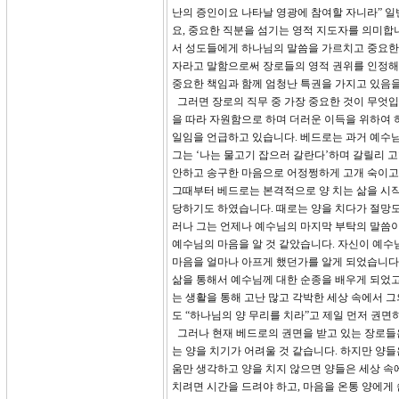
난의 증인이요 나타날 영광에 참여할 자니라” 일
요, 중요한 직분을 섬기는 영적 지도자를 의미합
서 성도들에게 하나님의 말씀을 가르치고 중요한
자라고 말함으로써 장로들의 영적 권위를 인정해 
중요한 책임과 함께 엄청난 특권을 가지고 있음을
그러면 장로의 직무 중 가장 중요한 것이 무엇입니
을 따라 자원함으로 하며 더러운 이득을 위하여 
일임을 언급하고 있습니다. 베드로는 과거 예수님
그는 ‘나는 물고기 잡으러 갈란다’하며 갈릴리 
안하고 송구한 마음으로 어정쩡하게 고개 숙이고 
그때부터 베드로는 본격적으로 양 치는 삶을 시작
당하기도 하였습니다. 때로는 양을 치다가 절망도
러나 그는 언제나 예수님의 마지막 부탁의 말씀이었
예수님의 마음을 알 것 같았습니다. 자신이 예
마음을 얼마나 아프게 했던가를 알게 되었습니다.
삶을 통해서 예수님께 대한 순종을 배우게 되었고
는 생활을 통해 고난 많고 각박한 세상 속에서 
도 “하나님의 양 무리를 치라”고 제일 먼저 권면
그러나 현재 베드로의 권면을 받고 있는 장로들은
는 양을 치기가 어려울 것 같습니다. 하지만 양
움만 생각하고 양을 치지 않으면 양들은 세상 속
치려면 시간을 드려야 하고, 마음을 온통 양에게 