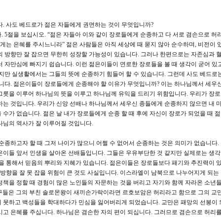
. 사도 베드로가 젊은 자들에게 권면하는 것이 무엇입니까?
. 5절을 보십시오. “젊은 자들아 이와 같이 장로들에게 순종하고 다 서로 겸손으로 허
는 은혜를 주시느니라” 젊은 사람들은 아직 세상에 때 묻지 않아 순수하며, 비전이 있
의 방향만 잘 잡으면 무한히 성장할 가능성이 있습니다. 그러나 한편으로는 자존심과 
서 자만심에 빠지기 쉽습니다. 이런 젊은이들이 연로한 장로들을 볼 때 생각이 굳어 있고
만 실생활에서는 그들의 뜻에 순종하기 힘들어 할 수 있습니다. 그런데 사도 베드로
다. 젊은이들이 장로들에게 순종해야 할 이유가 무엇입니까? 이는 하나님께서 세우신
그릇을 이루어 하나님의 뜻을 이루고 하나님께 유익을 드리기 위함입니다. 우리가 장
하는 것입니다. 우리가 신앙 선배나 하나님께서 세우신 종들에게 순종하지 않으면 내 
수가 없습니다. 젊은 날 내가 장로들에게 순종 할 때 후에 자신이 장로가 되었을 때 
나님의 역사가 잘 이루어질 것입니다.
 순종하고자 할 때 그저 나이가 많으니 어쩔 수 없어서 순종하는 것은 의미가 없습니다.
은이들 앞서 인생을 살아온 선배들입니다. 그들은 우유부단한 것 같지만 실제로는 생각이
험을 통해서 믿음의 뿌리와 지혜가 있습니다. 젊은이들은 장로들보다 패기와 추진력이 
방향을 잘 못 잡을 위험이 큰 것도 사실입니다. 이스라엘이 남북으로 나누어지게 되는
정책을 정할 때 경험이 많은 노인들의 자문하는 것을 버리고 자기와 함께 자라온 소년
친구들은 그의 부친 솔로몬왕이 새끼손가락이라면 르호보암은 허리라고 함으로 그의 교
지 못하고 백성들을 학대하다가 민심을 잃어버리게 되었습니다. 교만은 패망의 선봉이
시고 은혜를 주십니다. 하나님은 겸손한 자의 편이 되십니다. 그러므로 겸손으로 허리를