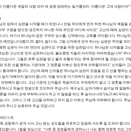
고 이름다운 색깔의 낙엽 되어 새 생명 잉태하는 밑거름되리. 아름다운 그대 낙엽이여!”
)
하나님의 집에서 심판을 시작할 때가 되었나니 만일 우리에게 먼저 하면 하나님의 복음을 
겨우 구원을 받으면 경건하지 아니한 자와 죄인은 어디에 서리요” 고난의 때에 심판이 
니다. 여기서 하나님의 집은 구약의 성소를, 신약에서는 교회를 의미합니다. 하나님의
언입니다(렘25:29, 겔9:6, 말3:1-6). 그럼 신자에게 먼저 하시는 심판은 무엇을 의
영원한 심판이 아니라 연단의 심판이요 구원을 위한 심판입니다. 하나님은 신자들을 고
 극심한 고난으로 먼저 심판하시는데, 불순종한 자들의 마지막은 어떠하겠습니까? 하나
으십니다. 그들은 최후 심판을 받고 불과 유황의 타는 못에 참여하게 될 것입니다. 19
들은 또한 선을 행하는 가운데에 그 영혼을 미쁘신 창조주께 의탁할지어다” 신자들이 고
시 통과해야 합니다. 고난의 때에 신자들은 하나님의 심판이 있음을 믿고 선을 행하는 
 같이 악해지지 말아야 합니다. 악을 악으로 이기려하지 말고 선으로 악을 이겨야 합니
 의탁해야 합니다. 고난 가운데 신자들은 죽음까지도 두려워하지 말고 그 영혼을 미쁘
보호하시고 하늘의 영광으로 인도하여 주십니다. 예수님도 십자가에서 숨지실 때 말씀하
혼을 아버지 손에 부탁하나이다 하고 이 말씀을 하신 후 숨지시니라”(눅23:46) 우리는
습니다. 그러나 그 때 고난을 피하려고 하지 말고 미쁘신 주님께 의탁해야 합니다. 주님
하여 주시고 보호하여 주실 것입니다.
5:1-4)
회 공동체가 굳게 서서 고난 받는 성도들을 위로하고 믿음에 서도록 잘 도와야 합니다.
중요합니다. 1절을 보십시오. “너희 중 장로들에게 권하노니 나는 함께 장로된 자요 그