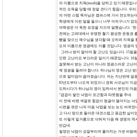
의 이름으로 치욕(insult)을 당하고 있기 때
적인 모욕을 당할 때 정말 견디기 힘듭니다. 우
의 어떤 스텝 목자님은 캠퍼스에 가서 전도하는데 
학생에게 이런 말을 들으니 너무 어처구니가 없었
여학생은 더 독한 표정을 지으며 말했습니다. ‘한
전에는 고려대에서 유명한 혈기 왕성한 운동권 출
뺨을 맞으신 예수님을 생각할 때 오히려 치욕을
도의 이름으로 영광에도 이를 것입니다. 영광의 
그러나 받지 말아야 할 고난도 있습니다. 15절을
인한 고난이요 부끄러운 일이기 때문입니다. 16
잘못해서 받는 고난이 아니라 영광스러운 고난이
께 영광을 돌려야 합니다. 하나님의 영은 고난 
으로 말미암아 읊어졌습니다. 저는 지난번에 일용
83년도부터 나오게 되었으니 경희 사모님이 지금
도하시다가 하나님의 영이 임하셔서 본인의 마음을
“겹겹이 쌓인 낙엽이 포근함과 따뜻함을 주네.
이 전에 바랜 색깔로 힘없이 뒹굴어 떨어지는 낙
시련을 겪은 나의 마음 낙엽을 보는 눈도 바뀌었네
고 다시 땅으로 돌아온 대견스럽고 용감한 삶이었
또 이렇게 밑거름으로 삭혀져 다음 해 생명의 역
반갑네.
쌓였던 낙엽이 성깔부리며 몰아치는 거센 바람에 