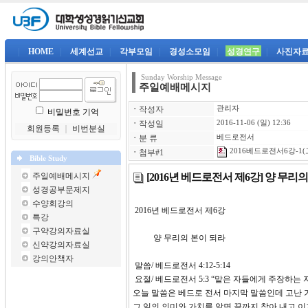
|
HOME
|
세계선교
|
각부모임
|
경성소모임
|
성경연구
|
사진자
Sunday Worship Message
주일예배메시지
ㆍ
작성자
관리자
비밀번호 기억
ㆍ
작성일
2016-11-06 (일) 12:36
회원등록
｜
비번분실
ㆍ
분 류
베드로전서
2016베드로전서6강-1(
ㆍ
첨부#1
Bible Study
[2016년 베드로전서 제6강] 양 무리
주일예배메시지
성경공부문제지
수양회강의
2016년 베드로전서 제
특강
구약강의자료실
양 무리의 본이 되라
신약강의자료실
강의안책자
말씀/ 베드로전서 4:12-5:14
요절/ 베드로전서 5:3 “맡은 자들에게 주장하는 
오늘 말씀은 베드로 전서 마지막 말씀인데 고난 
그 일의 의미와 가치를 알면 끝까지 참아 내고 이