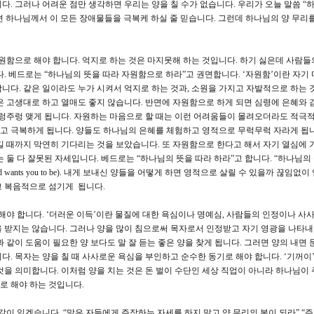
니다. 그러나 어려운 점만 생각하면 우리는 양을 칠 수가 없습니다. 우리가 오늘 말씀 “
 하나님께서 이 모든 장애물들을 극복케 하실 줄 믿습니다. 그런데 하나님의 양 무리
원함으로 해야 합니다. 억지로 하는 것은 마지못해 하는 것입니다. 하기 싫은데 사람들의
. 베드로는 “하나님의 뜻을 따라 자원함으로 하라”고 권면합니다. ‘자원함’이란 자기
니다. 같은 일이라도 누가 시켜서 억지로 하는 것과, 소원을 가지고 자발적으로 하는 것
은 고생대로 하고 열매도 좋지 않습니다. 반면에 자원함으로 하게 되면 심령에 은혜와 
주렁주렁 맺게 됩니다. 자원하는 마음으로 할 때는 이런 어려움들이 몰려오더라도 적극
고 극복하게 됩니다. 양들도 하나님의 은혜를 체험하고 영적으로 무럭무럭 자라게 됩니
길 때까지 막연히 기다리는 것을 보았습니다. 또 자원함으로 한다고 해서 자기 열심에 
 둘 다 잘못된 자세입니다. 베드로는 “하나님의 뜻을 따라 하라”고 합니다. “하나님의 
wants you to be). 내게 보내신 양들을 어떻게 하면 영적으로 살릴 수 있을까 끊임없
고 복음적으로 섬기게 됩니다.
해야 합니다. ‘더러운 이득’이란 물질에 대한 욕심이나 명예심, 사람들의 인정이나 사
 받지는 않습니다. 그러나 양을 많이 침으로써 목자로서 인정받고 자기 영광을 나타
 같이 도움이 필요한 양 보다도 말 잘 듣는 좋은 양을 찾게 됩니다. 그러면 양의 내면
. 목자는 양을 칠 때 사사로운 욕심을 부인하고 순수한 동기로 해야 합니다. ‘기꺼이
것을 의미합니다. 이처럼 양을 치는 것은 돈 벌이 수단인 세상 직업이 아니라 하나님이 
로 해야 하는 것입니다.
 같이 읽겠습니다. “맡은 자들에게 주장하는 자세를 하지 말고 양 무리의 본이 되라” “