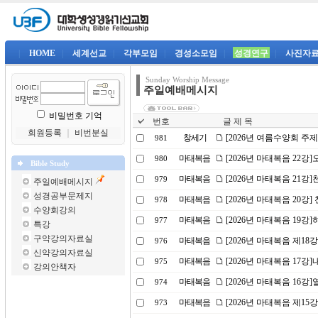
|
HOME
|
세계선교
|
각부모임
|
경성소모임
|
성경연구
|
사진자
Sunday Worship Message
주일예배메시지
비밀번호 기억
번호
글 제 목
회원등록
｜
비번분실
창세기
[2026년 여름수양회 주
981
마태복음
[2026년 마태복음 22
980
Bible Study
마태복음
[2026년 마태복음 21강]
979
주일예배메시지
성경공부문제지
마태복음
[2026년 마태복음 20강] 
978
수양회강의
마태복음
[2026년 마태복음 19
977
특강
구약강의자료실
마태복음
[2026년 마태복음 제18
976
신약강의자료실
마태복음
[2026년 마태복음 17강
975
강의안책자
마태복음
[2026년 마태복음 16
974
마태복음
[2026년 마태복음 제15
973