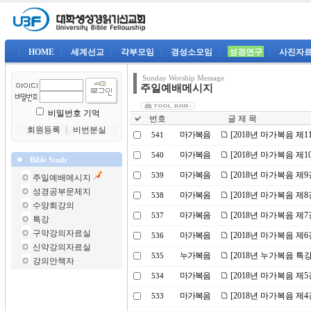
|
HOME
|
세계선교
|
각부모임
|
경성소모임
|
성경연구
|
사진자
Sunday Worship Message
주일예배메시지
비밀번호 기억
번호
글 제 목
회원등록
｜
비번분실
마가복음
[2018년 마가복음 제
541
마가복음
[2018년 마가복음 제
540
Bible Study
마가복음
[2018년 마가복음 제
539
주일예배메시지
성경공부문제지
마가복음
[2018년 마가복음 제
538
수양회강의
마가복음
[2018년 마가복음 제
537
특강
구약강의자료실
마가복음
[2018년 마가복음 제
536
신약강의자료실
누가복음
[2018년 누가복음 특
535
강의안책자
마가복음
[2018년 마가복음 제5
534
마가복음
[2018년 마가복음 제
533