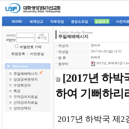
|
HOME
|
세계선교
|
각부모임
|
경성소모임
|
성경연구
|
사진자
Sunday Worship Message
주일예배메시지
ㆍ
작성자
관리자
비밀번호 기억
ㆍ
작성일
2017-01-29 (일) 12:31
회원등록
｜
비번분실
ㆍ
분 류
하박국
2017년_하박국2강-1.h
ㆍ
첨부#1
Bible Study
주일예배메시지
[2017년 하
성경공부문제지
수양회강의
하여 기뻐하리
특강
구약강의자료실
신약강의자료실
강의안책자
2017년 하박국 제2