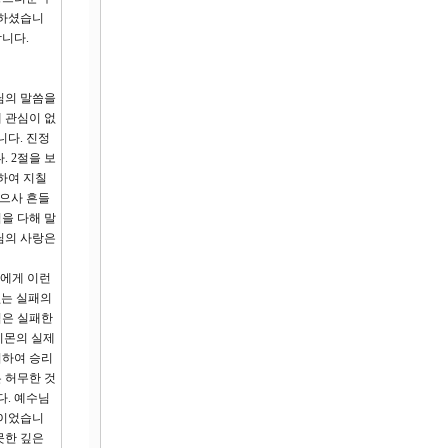
 하셨습니
합니다.
님의 말씀을
 관심이 없
니다. 진정
 2절을 보
하여 지칠
앉으사 흔들
을 다해 말
님의 사랑은
몬에게 이런
없는 실패의
님은 실패한
 시몬의 실제
지하여 승리
 허무한 것
다. 예수님
심이었습니
못한 깊은