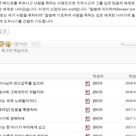
 베드로를 부르시고 사람을 취하는 사명인으로 키우시고자 그를 깊은 믿음의 세계로
 나아갔습니다. 이것이 신앙의 key word입니다. “말씀에 의지하여(because you say
후로는 네가 사람을 취하리라” 말씀에 기초하여 사람을 취하는 깊은 세계로 나아가게 될
되게 도우시기를 간절히 기도합니다.
0
작성자
작성
강] 하나님의 전신갑주를 입으라
관리자
2018-0
강] 범사에 그에게까지 자랄지라
관리자
2018-0
] 너는 외쳐 노래할지어다
관리자
2018-0
제10강] 믿음을 확증하라
관리자
2017-1
] 아기께 경배하세
관리자
2017-1
] 이는 한 아기가 우리에게 났고
관리자
2017-1