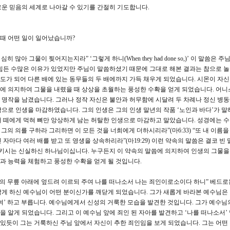
운 믿음의 세계로 나아갈 수 있기를 간절히 기도합니다.
때 어떤 일이 일어났습니까?
많아 그물이 찢어지는지라” ‘그렇게 하니(When they had done so,)’ 이 말씀은 
 힘든 수많은 이유가 있었지만 주님이 말씀하셨기 때문에 그대로 해본 결과는 참으로 
정도가 되어 다른 배에 있는 동무들의 두 배에까지 가득 채우게 되었습니다. 시몬이 자
에 의지하여 그물을 내렸을 때 상상을 초월하는 풍성한 수확을 얻게 되었습니다. 어니
명작을 남겼습니다. 그러나 정작 자신은 불안과 허무함에 시달려 두 차례나 정신 병
으로 인생을 마감하였습니다. 그의 인생은 그의 인생 말년의 작품 ‘노인과 바다’가 말
 떼에게 먹혀 뼈만 앙상하게 남는 허탈한 인생으로 마감하고 말았습니다. 성경에는 
그의 의를 구하라 그리하면 이 모든 것을 너희에게 더하시리라”(마6:33) “또 내 이름을
자마다 여러 배를 받고 또 영생을 상속하리라”(마19:29) 이런 약속의 말씀은 결코 빈 
지키시는 신실하신 하나님이십니다. 누구든지 이 약속의 말씀에 의지하여 인생의 그물
과 능력을 체험하고 풍성한 수확을 얻게 될 것입니다.
수의 무릎 아래에 엎드려 이르되 주여 나를 떠나소서 나는 죄인이로소이다 하니” 베드로
게 하신 예수님이 어떤 분이신가를 깨닫게 되었습니다. 그가 새롭게 바라본 예수님은 
여’ 하고 부릅니다. 예수님에게서 신성의 거룩한 모습을 발견한 것입니다. 그가 예수님
 알게 되었습니다. 그리고 이 예수님 앞에 죄인 된 자아를 발견하고 ‘나를 떠나소서’
 있듯이 그는 거룩하신 주님 앞에서 자신이 추한 죄인임을 보게 되었습니다. 그는 어떤