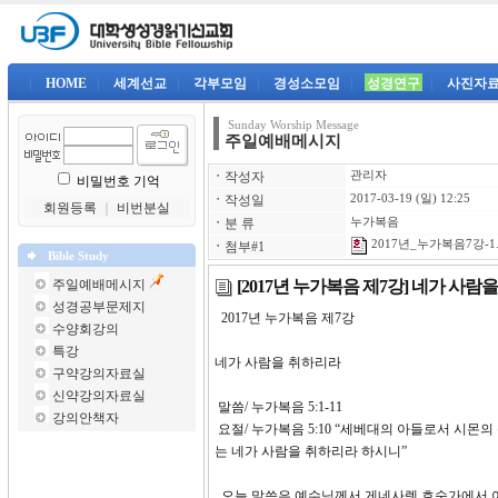
|
HOME
|
세계선교
|
각부모임
|
경성소모임
|
성경연구
|
사진자
Sunday Worship Message
주일예배메시지
ㆍ
작성자
관리자
비밀번호 기억
ㆍ
작성일
2017-03-19 (일) 12:25
회원등록
｜
비번분실
ㆍ
분 류
누가복음
2017년_누가복음7강-1.
ㆍ
첨부#1
Bible Study
[2017년 누가복음 제7강] 네가 사람
주일예배메시지
성경공부문제지
2017년 누가복음 제7강
수양회강의
특강
네가 사람을 취하리라
구약강의자료실
신약강의자료실
말씀/ 누가복음 5:1-11
강의안책자
요절/ 누가복음 5:10 “세베대의 아들로서 시
는 네가 사람을 취하리라 하시니”
오늘 말씀은 예수님께서 게네사렛 호숫가에서 어