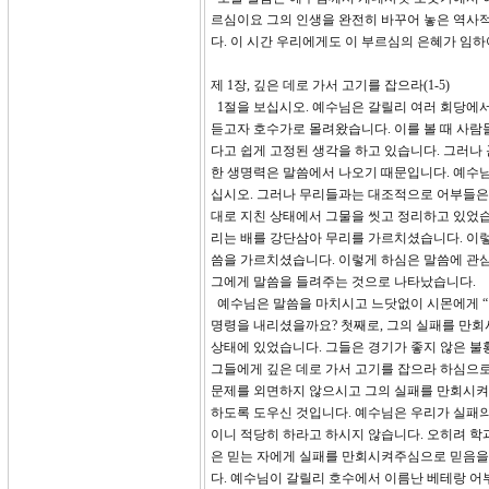
르심이요 그의 인생을 완전히 바꾸어 놓은 역사
다. 이 시간 우리에게도 이 부르심의 은혜가 임
제 1장, 깊은 데로 가서 고기를 잡으라(1-5)
1절을 보십시오. 예수님은 갈릴리 여러 회당에
듣고자 호수가로 몰려왔습니다. 이를 볼 때 사람
다고 쉽게 고정된 생각을 하고 있습니다. 그러나
한 생명력은 말씀에서 나오기 때문입니다. 예수님
십시오. 그러나 무리들과는 대조적으로 어부들은
대로 지친 상태에서 그물을 씻고 정리하고 있었습
리는 배를 강단삼아 무리를 가르치셨습니다. 이렇
씀을 가르치셨습니다. 이렇게 하심은 말씀에 관
그에게 말씀을 들려주는 것으로 나타났습니다.
예수님은 말씀을 마치시고 느닷없이 시몬에게 “깊
명령을 내리셨을까요? 첫째로, 그의 실패를 만회
상태에 있었습니다. 그들은 경기가 좋지 않은 불
그들에게 깊은 데로 가서 고기를 잡으라 하심으로써
문제를 외면하지 않으시고 그의 실패를 만회시켜
하도록 도우신 것입니다. 예수님은 우리가 실패의
이니 적당히 하라고 하시지 않습니다. 오히려 학
은 믿는 자에게 실패를 만회시켜주심으로 믿음을
다. 예수님이 갈릴리 호수에서 이름난 베테랑 어