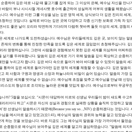
순종하여 깊은 데로 나갈 때 물고기를 잡게 되는 그 이상의 은혜, 예수님 자신을 만나
 바람이 부나 사시사철 게네사렛 호수에 출근하여 성실하게 어부의 생활을 해왔습니다
다. 예수님은 이런 그를 이성을 넘는 깊은 영적 세계, 상식보다 더 깊은 진리의 세계,
초청하신 것입니다. 실제로 바다는 깊은 곳에 다양하고 각종 신기한 보화로 가득 차 있
알면서도 좋은 날이 오리라 막연하게 기다리며 다람쥐 쳇바퀴 돌듯 이성의 세계, 경험의
다.
 세계로 나가도록 도전하셨습니다. 예수님은 우리들에게도 깊은 곳, 보이지 않는 말씀
 존재의 변화를 통해 진정한 만족을 얻도록 깊은 세계로 끊임없이 초청해주십니다. 깊
그물을 내리라 명령하십니다. 그런데 사람들은 경험해보지 못한 깊은 세계를 의심하며 어찌하
을 살기를 두려워합니다. 말씀의 깊은 세계로 가기 위해 말씀을 깊이 묵상하고 순종하
혜만을 누리고자 합니다. 깊은 바다 속으로 들어가 봐야 바다를 알 수 있듯이 말씀의 세
종을 통하여 깊은 세계로 들어가야만 깊은 영적 세계를 체험할 수 있습니다. 깊은 말씀의
고 죄 사함과 구원과 영생과 소망과 하늘나라의 비밀이 숨어 있습니다. 말씀의 가장 깊
으면 얕은 세계를 벗어날 수 없습니다. 예수님께 초점을 맞추고 예수님을 만날 때 신앙
그리스도의 형상으로 조각되는 놀라운 은혜를 덧입게 됩니다. 예수님으로부터 무궁무
니까? 5절을 보십시오. “시몬이 대답하여 이르되 선생님 우리들이 밤이 새도록 수고
내리리이다 하고” 시몬은 자신의 성실과 경험으로 실패한 상황을 솔직히 인정하고 말
선생님이 말씀하시기 때문에(Because you say so...,NIV) 순종하겠다는 것입니다.
님을 메시아로 알고 있었고(요1:41), 예수님의 말씀의 권위와 능력을 알고 있었습니다
게 하는 것을 보았습니다. 바로 지금도 그는 예수님의 말씀을 가장 가까이에서 들었습
대로 순종함으로 예수님이 보여주실 깊은 세계를 알고자 결심하였습니다. “말씀에 의지