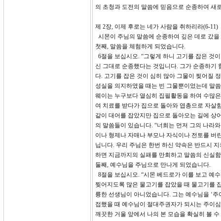
의 초청과 도전의 말씀에 믿음으로 순종하여 새로
제 2장, 이제 후로는 네가 사람을 취하리라(6-11)
시몬이 주님의 말씀에 순종하여 깊은 데로 갔을 
첫째, 말씀을 체험하게 되었습니다.
6절을 보십시오. “그렇게 하니 고기를 잡은 것이 심히 
신 그대로 순종했다는 것입니다. 그가 순종하기
다. 고기를 잡은 것이 심히 많아 그물이 찢어질 
성실을 의지하였을 때는 빈 그물뿐이었는데 말씀
웨이는 누구보다 열심히 집필활동을 하여 수많은 
여 치료를 받다가 집으로 돌아와 엽총으로 자살함
같이 대어를 잡았지만 집으로 돌아오는 길에 상어
의 말씀들이 있습니다. “너희는 먼저 그의 나라와 
이나 형제나 자매나 부모나 자식이나 전토를 버린 
닙니다. 우리 주님은 한번 하신 약속은 반드시 
하면 지금까지의 실패를 만회하고 말씀의 신실함
둘째, 예수님을 주님으로 만나게 되었습니다.
8절을 보십시오. “시몬 베드로가 이를 보고 예
찢어지도록 많은 물고기를 잡았을 때 물고기를 잡
륭한 선생님이 아니었습니다. 그는 예수님을 ‘주
접했을 때 예수님이 절대주권자가 되시는 주이심을
깨끗한 거울 앞에서 나의 본 모습을 확실히 볼 수