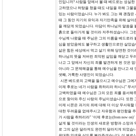
인입니까? 사람들 앞에서 볼 때 베드로는 성실한
고하였으나 허탕을 쳤을 때도 내일을 위해 그물을
있는 사람이었습니다. 누가 봐도 그는 꽤 괜찮은
때 그 동안 자기의 유익과 자기만족을 위해 살아
을 깨닫게 되었습니다. 아담이 하나님의 말씀을 
흙으로 돌아가게 될 것이라 저주하셨습니다. 그런
수님께 나왔을 때 주님은 그의 이름을 베드로라 불
심을 받았음에도 불구하고 생활인으로만 살았습니
삶은 힘든 세상에서 먹고 살기 위해 당연한 것이
하나님의 뜻을 저버린 죄악된 삶임을 깨닫고 두
나고 그 앞에서 자신의 죄를 발견하게 된 것은 
아니라 그 문제해결을 통해 예수님을 만나고 새
셋째, 거룩한 사명인이 되었습니다.
시몬 베드로의 고백을 들으시고 예수님은 그에게
이제 후로는 네가 사람을 취하리라 하시니” 무서
고백하였을 때 예수님은 그의 모든 죄를 용서해주
으로 찾아와 주신 사랑의 주님이셨습니다. 또한
이제 시몬은 과거의 죄에 대해 더 이상 무서워할
대한 두려움을 없애주시고 자유함과 평안함을 주셨
가 사람을 취하리라” ‘이제 후로는(from now
살게 될 것이라는 인생의 새로운 방향과 소망과 
로 그의 삶은 달라져도 완전히 달라지게 되었습니
위대한 인생을 살도록 불러주셨습니다. 이 부르심