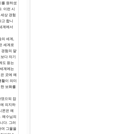
기를 원하셨
. 이런 시
 세상 경험
다고 합니
 세계에서
의 세계,
은 세계로
든 경험의 얕
기보다 자기
계도 듣는
 세계에는
은 곳에 예
생활이 의미
진한 보화를
하였으되 잡
씀에 의지하
 시몬은 예
. 예수님의
니다. 그러
하여 그물을