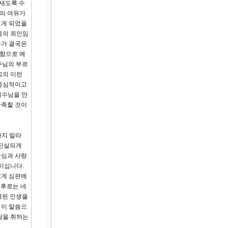
밤새도록 수
음의 여유가
서게 되었을
종의 죄인임
다가 결국은
도함으로 예
주님의 부르
그의 이런
기중심적이고
예수님을 만
만족할 것이
하지 말라
 진실되게
관심과 사랑
이십니다.
에게 심판에
 후로는 네
 복된 인생을
 이 말씀으
람을 취하는