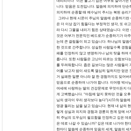
내리리이다” 이는 물고기 잡는 어부로 살아가는
니다. 믿음은 도전입니다. 말씀에 의지하여 단순
의지하여 순종할 때 예수님이 주시는 복된 승리가
그러나 현재 시몬이 주님의 말씀에 순종하기란 
은 더 이상 잡기 힘들다는 부정적인 생각, 또 쉬
라 다시 그물을 내리기 힘든 상태였습니다. 이런
것은 어부가 전문직인 베드로가 순종하기가 아주
는데 큰 걸림돌이 되고 있습니다. 하나님의 말
한 것으로 간주합니다. 성실한 사람일수록 경험을
패를 인정하지 않고 변명하거나 남의 탓을 하며 
릅니다. 또한 사람들은 고난이 따르는 모험보다는
를 두려워합니다. 좁은 길보다는 많은 사람들이 가
어를 낚고자 밤이 새도록 열심히 일하지만 얻은 
거 실패한 일뿐 아니라 잘 한 경험까지도 잊어버
믿음으로 순종하여 나가야 합니다. 이어령 박사
여세에 사랑하는 딸의 건강문제로 무엇이든지 다 
게 고백했습니다. “아침에 알지 못하던 것을 오후에
님의 생각이 우리 생각보다 높다”(사55:9) 
영광 돌리는 삶을 살고 있습니다. 현재 내 삶의 
렇게 성실과 의지와 경험과 경륜의 한계 앞에 서게
히 주님의 도우심이 필요함을 인정하고 깊은 데로
은 데로 나갈 수 있습니까? 깊은 데로 나가야 한
한마디 말씀에 순종하여 믿음의 세계, 말씀의 세