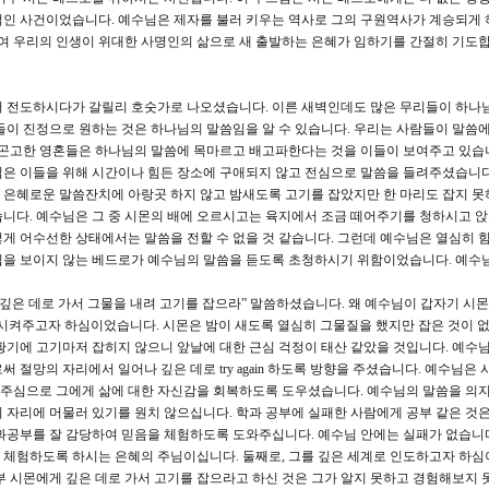
적인 사건이었습니다. 예수님은 제자를 불러 키우는 역사로 그의 구원역사가 계승되게
하여 우리의 인생이 위대한 사명인의 삶으로 새 출발하는 은혜가 임하기를 간절히 기도
서 전도하시다가 갈릴리 호숫가로 나오셨습니다. 이른 새벽인데도 많은 무리들이 하나
들이 진정으로 원하는 것은 하나님의 말씀임을 알 수 있습니다. 우리는 사람들이 말씀에
 곤고한 영혼들은 하나님의 말씀에 목마르고 배고파한다는 것을 이들이 보여주고 있습
은 이들을 위해 시간이나 힘든 장소에 구애되지 않고 전심으로 말씀을 들려주셨습니다.
 은혜로운 말씀잔치에 아랑곳 하지 않고 밤새도록 고기를 잡았지만 한 마리도 잡지 못
니다. 예수님은 그 중 시몬의 배에 오르시고는 육지에서 조금 떼어주기를 청하시고 
게 어수선한 상태에서는 말씀을 전할 수 없을 것 같습니다. 그런데 예수님은 열심히 힘
심을 보이지 않는 베드로가 예수님의 말씀을 듣도록 초청하시기 위함이었습니다. 예수
은 데로 가서 그물을 내려 고기를 잡으라” 말씀하셨습니다. 왜 예수님이 갑자기 시
시켜주고자 하심이었습니다. 시몬은 밤이 새도록 열심히 그물질을 했지만 잡은 것이 
황기에 고기마저 잡히지 않으니 앞날에 대한 근심 걱정이 태산 같았을 것입니다. 예수
 절망의 자리에서 일어나 깊은 데로 try again 하도록 방향을 주셨습니다. 예수님은
주심으로 그에게 삶에 대한 자신감을 회복하도록 도우셨습니다. 예수님의 말씀을 의
 자리에 머물러 있기를 원치 않으십니다. 학과 공부에 실패한 사람에게 공부 같은 것은
과공부를 잘 감당하여 믿음을 체험하도록 도와주십니다. 예수님 안에는 실패가 없습니
 체험하도록 하시는 은혜의 주님이십니다. 둘째로, 그를 깊은 세계로 인도하고자 하
부 시몬에게 깊은 데로 가서 고기를 잡으라고 하신 것은 그가 알지 못하고 경험해보지 