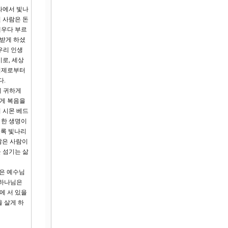
라에서 빛나
 사람은 돈
새우다 부르
 받게 하셨
우리 인생
미로, 세상
 이제로부터
다.
께 귀하게
에게 복음을
 시몬 베드
 한 생명이
토록 빛나리
많은 사람이
 섬기는 삶
들은 예수님
 하나님은
에 서 있을
 살게 하