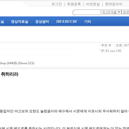
로그인
｜
회원등록
｜
비번분실
｜
현재접속자
료실
|
영상자료실
|
경성쉼터
|
JBF/EBF/CBF
|
기타
|
ㆍ추천:
0
ㆍ조회: 3
ㆍ
IP: 61.xxx.106
hwp
(64KB) (Down:523)
을 취하리라
몬의 동업자인 야고보와 요한도 놀랐음이라 예수께서 시몬에게 이르시되 무서워하지 말라
부 시몬 베드로를 취하시는 사건입니다. 이 부르심은 시몬 베드로에게는 더 없는 영