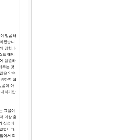
주님이 말씀하
놀라웠습니
신의 경험과
스트 헤밍
동에 입원하
해주는 것
수많은 약속
 위하여 집
말씀이 아
을 내리기만
는 그물이
더 이상 훌
의 신성에
 말합니다.
 점에서 죄