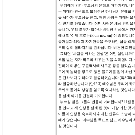
우리에게 임한 부르심의 은혜도 마찬가지입니다.
는 위대한 인생으로 불러주신 하나님의 은혜를 감
을 낚다가 부르심을 받고, 어떤 사람은 자매님을
심 받기도 하였습니다. 어떤 사람은 세상 인정을
습니다. 우리 모두가 얼마나 비참한 인생에서 건
에서도 ‘이제 후로는(From now on)’이 중
즐거움과 쾌락과 자기만족을 추구하던 삶을 회개하
우리 삶이 달라지기를 원하십니다. 비천한 죄인들
그러면 ‘사람을 취하는 인생’은 어떤 삶입니까?
쓰임 받는 자가 되도록 키우는 것을 의미합니다.
전하여 이방인 구원역사에 새로운 장을 열었습니다
로에게 놀라울 정도로 많은 물고기를 잡게 하신 
온 천하보다 귀하다고 말씀하셨습니다.(막8:36)
라 말씀하셨습니다.(단12:3) 예수님은 우리에게
주께로 돌아와 생명을 얻도록 역사하실 것입니다.
을 살게 되기를 간절히 기도합니다.
부르심 받은 그들의 반응이 어떠합니까? 11절을
을 만나고 새 인생을 살게 된 것이 가장 귀한 
이들의 인생을 축복하사 위대한 인류의 스승이 되게
때가 많습니다. 예수님을 목표로 삼고 예수님이 
실 것입니다.