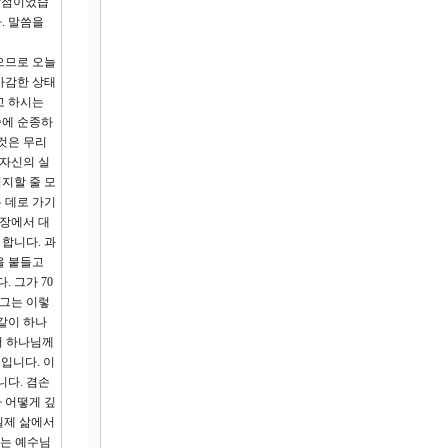
발점이었습
. 말씀을
으므로 오늘
 마감한 상태
고 하시는
씀에 순종하
것은 무리
 자신의 실
지할 줄 모
 데로 가기
현장에서 대
합니다. 과
을 붙들고
 그가 70
 그는 이렇
음같이 하나
써 하나님께
입니다. 이
니다. 겸손
 어떻게 깊
실제 삶에서
”는 예수님