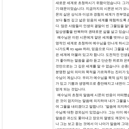
새로운 세계로 초청하시기 위함이었습니다. 그가 
기 때문이었습니다. 지금까지의 시몬은 비가 오나
몬의 삶은 상식과 이성과 경험의 세계가 전부였습니
보다 훨씬 깊고 넓은 믿음의 세계를 체험하도록 
다. 많은 사람들이 인생의 결말이 빈 그물임을 
일상생활을 반복하며 권태로운 삶을 살고 있습니
예수님은 이런 시몬에게 얕은 세계를 벗어나 깊은
영적인 세계로 초청하여 예수님을 만나게 하시고
나가도록 try again 하라, 믿음으로 다시 
은 세계에 머물러 있고자 합니다. 도전적인 인생
가 좋아하는 말씀을 골라 듣고 단순한 위로와 은
것만으로는 그 깊은 세계를 알 수 없습니다. 순
분명한 삶의 의미와 목적을 가르쳐주는 진리가 있
수님이 계십니다. 우리가 예수님을 목적 삼지 않
가 있고 기쁨과 생명력으로 충만해지고 내면이 
얻게 되는 것입니다.
예수님의 초청의 말씀에 시몬의 반응이 어떠했습
은 것이 없지마는 말씀에 의지하여 내가 그물을 
여 그물을 내리겠다고 말합니다. ‘말씀에 의지하여’란 
수님께 대한 경외심이 있었습니다. 그는 이미 예수
말씀은 귀신도 쫓아내고 장모의 열병도 깨끗이 낫
나 그는 보고 듣는 것에서 더 나아가 말씀에 그