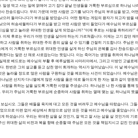
 일생 먹고 사는 일에 얽매어 고기 잡다 끝날 인생들을 거룩한 부르심으로 하나님 나
사 찬송드립니다. 우리 가운데 어떤 사람은 고기를 낚다가 주님의 부르심을 받고, 어떤
 낚으러 돌아다니다가 부르심을 받았습니다. 어떤 형제는 게임의 왕자가 되고자 밤을 
 낚으며 허송세월하다가 부르심을 받고 어떤 사람은 병이 들었다가 예수님의 부르심을
지심을 받고 놀라운 위대한 인생을 살게 되었습니까? “이제 후로는 사람을 취하리라!” 
요합니다. 이제 후로는 우리가 어떤 인생을 살아야 하는지 가르쳐줍니다. 이제는 고기 잡던 재
고 사람을 취하는 위대한 주의 종의 삶을 살 수 있기를 간절히 기도합니다. 주님은
에게 이 거룩한 부르심으로 위대한 인생을 살게 하신 주님의 은혜를 감사 찬송드립니
 취한다는 말은 산 채로 사로잡는다는 뜻입니다. 이는 죽어가는 생명을 취하여 하나님
 실제로 베드로는 예수님의 부활 후 예루살렘과 사마리아에서, 그리고 이방인 고넬료
. 한번은 그의 설교를 듣고 삼천 명이 회개하는 역사가 일어났습니다. 이 날 예수님이
것은 놀라울 정도로 많은 사람을 구원하실 것을 예표하는 사건이 되었습니다. 예수님은
 하나님은 선지자 다니엘에게 많은 사람을 옳은 데로 돌아오게 한 자는 별과 같이 영원
도 사람을 취하는 삶을 살도록 거룩한 사명을 주셨습니다. 하나님은 나 한 사람을 통해 
 우리가 주님의 거룩한 부르심에 순종하여 사람을 취하는 열매 맺는 삶, 하나님의 뜻을
 보십시오. 그들은 배들을 육지에 대고 모든 것을 버려두고 예수님을 따랐습니다. 그
것이었으므로 미련 없이 세상에서 희망으로 삼던 모든 것을 버리고 예수님을 좇았습니다.
 하셨습니다. 우리는 위대한 삶을 살 것인가, 잘 먹고 잘 사는 삶을 살 것인가의 기로
주신 위대한 삶의 비전과 복을 향해 순종할 때 주님은 모든 것을 책임지시고 값진 인생을