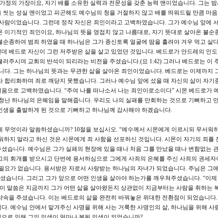
 가정의 가장이요, 자기 배를 소유한 실력과 전문성을 갖춘 능력 맨이었습니다. 그는 
 씻는 성실 맨이었고 피곤해도 예수님의 청을 거절하지 않고 배를 띄워드릴 만큼 마
 사람이었습니다. 그런데 정작 자신은 죄인이라고 고백하였습니다. 그가 예수님 앞에 
온 이기적인 죄인이요, 하나님의 뜻을 영접치 않고 나름대로, 자기 뜻대로 살아온 불순
불순종하여 범죄 하였을 때 하나님은 그가 종신토록 얼굴에 땀을 흘려야 겨우 먹고 살
데 베드로 자신이 그런 저주받은 삶을 살고 있었던 것입니다. 베드로가 안드레의 인
러주시며 교회의 반석이 되리라는 비전을 주셨습니다.(요 1:42) 그러나 베드로는 이 
다. 그는 하나님의 뜻과는 무관한 삶을 살아온 죄인이었습니다. 베드로는 이제까지 
라 합리화하며 죄로 깨닫지 못했습니다. 그러나 예수님 앞에 섰을 때 자신의 삶이 자
려움으로 고백하였습니다. “주여 나를 떠나소서 나는 죄인이로소이다” 시몬 베드로가 
엄청난 하나님의 은혜임을 말해줍니다. 우리도 나의 실패를 만회하는 것으로 기뻐하고 
 인생을 출발하게 된 것으로 기뻐하고 하나님께 감사해야 하겠습니다.
 무엇이라 말씀하셨습니까? 10절을 보십시오. “예수께서 시몬에게 이르시되 무서워
워하지 말라고 하신 것은 시몬에게 죄 사함을 선포하신 것입니다. 시몬이 자기의 죄를
셨습니다. 예수님은 그가 실패의 현장에 있을 때나 처음 그를 만났을 때나 변함없는 
 그의 회개를 받으시고 단번에 용서하심으로 그에게 사죄의 은혜를 주신 사죄의 권세자
 필요가 없습니다. 용서받은 자로서 사랑받는 하나님의 자녀가 되었습니다. 주님은 그
습니다. 그리고 그가 앞으로 어떤 인생을 살아야 하는가를 깨우쳐주셨습니다. “이제
 on)’ 이 말씀은 지금까지 그가 어떤 삶을 살아왔든지 상관없이 지금부터는 사람을 취하는
약속을 주셨습니다. 이는 베드로의 삶을 완전히 바꿔놓은 위대한 전환점이 되었습니다.
다. 예수님 안에서 맡겨주신 사명을 위해 사는 거룩한 사명인의 삶, 하나님을 위해 사
으로 인해 그의 인생이 얼마나 복된 인생이 되었습니까?