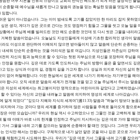
 평범한 어부 시몬을 인류의 스승이요 교회의 반석인 베드로가 되게 하는 결정적인 출
히 순종할 때 예수님을 새롭게 만나고 말씀의 권능을 믿는 확실한 믿음을 덧입게 됩니다
 임합니다.
쉬운 일이 아니었습니다. 그는 이미 밤새도록 고기를 잡았지만 한 마리도 잡지 못하였
고 싶은 생각, 게다가 깊은 곳으로 간다는 것도 영접하기 힘들고 그물을 씻고 오늘 일을
 상황에서 주님께 배를 빌려드린 것만 해도 순종한 것인데 또 다시 씻은 그물을 내리라
 거북한 말씀이었습니다. 오늘날도 지성인들에게 이성에 기초한 합리적인 생각이 말
씀이라도 이성으로 판단하여 이해되지 않으면 받아들이지 않고 말씀에 단순히 순종하는 
 내세워 단순히 순종하는 것을 어리석은 일로 여깁니다. 지성인들은 자존심이 강하여
여전히 자신의 힘과 능력으로 할 수 있다는 헛된 자부심으로 자신을 포장하며 주님을 의
 안정을 원합니다. 깊은 데로 가도록 인도하시는 주님의 방향이 옳은 줄 알면서도 깊은
고 있는 상식과 이성의 길, 경험의 길을 가고자 합니다. 성실과 의지로 자신의 삶의 
것이 없어 허탈해합니다. 이런 현실에서 깊은 세계로 나가기 위해서는 자기부인을 해야 
려야 합니다. 오직 새로운 말씀의 세계가 전개될 것을 믿고 오늘 주님께서 주시는 말씀
님은 지성의 세계에서는 최고봉이지만 영적으로는 어린아이와 같았다고 고백하였습니다.
할 수 있다는 자신의 교만을 내려놓고 말씀에 의지하여 영성의 세계로 나아갔습니다.
 알게 되었다” “깊도다 지혜와 지식의 세계여”(롬11:33) 말씀과 “하늘이 땅보다 높
말씀에 의지하여 가는 곳마다 영의 세계를 증거하여 많은 사람들을 주께로 돌아오게 함으로
현장은 어떤 모습입니까? 우리의 현실 역시 수고하였으나 빈 그물인 것을 고백하게 될 것
 될 때 이때가 바로 나의 한계를 인정하고 주님이 지시하시는 깊은 데로 가야 할 때입
 가서 그물을 내려 고기를 잡으라는 말씀에 순종해야 할 때인 것입니다. 그러면 우리가
다는 인식만 해서는 안됩니다. 구체적으로 내가 살던 얕은 곳을 떠나 깊은 곳으로 가서 
계를 체험하고자 시도해야 합니다. 우리가 “깊은 데로 가서 그물을 내려 고기를 잡으라