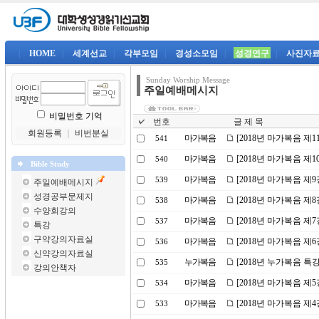
|
HOME
|
세계선교
|
각부모임
|
경성소모임
|
성경연구
|
사진자
Sunday Worship Message
주일예배메시지
비밀번호 기억
번호
글 제 목
회원등록
｜
비번분실
마가복음
[2018년 마가복음 제
541
마가복음
[2018년 마가복음 제
540
Bible Study
마가복음
[2018년 마가복음 제
539
주일예배메시지
성경공부문제지
마가복음
[2018년 마가복음 제
538
수양회강의
마가복음
[2018년 마가복음 제
537
특강
구약강의자료실
마가복음
[2018년 마가복음 제
536
신약강의자료실
누가복음
[2018년 누가복음 특
535
강의안책자
마가복음
[2018년 마가복음 제5
534
마가복음
[2018년 마가복음 제
533