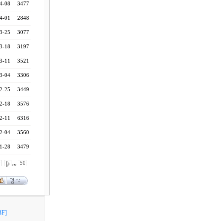
4-08
3477
4-01
2848
3-25
3077
3-18
3197
3-11
3521
3-04
3306
2-25
3449
2-18
3576
2-11
6316
2-04
3560
1-28
3479
0
,,,
50
F]