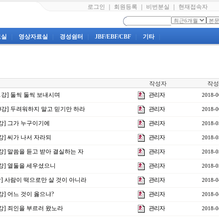
로그인
｜
회원등록
｜
비번분실
｜
현재접속자
료실
|
영상자료실
|
경성쉼터
|
JBF/EBF/CBF
|
기타
|
작성자
작성
11강] 둘씩 둘씩 보내시며
관리자
2018-0
10강] 두려워하지 말고 믿기만 하라
관리자
2018-0
9강] 그가 누구이기에
관리자
2018-0
8강] 씨가 나서 자라되
관리자
2018-0
7강] 말씀을 듣고 받아 결실하는 자
관리자
2018-0
6강] 열둘을 세우셨으니
관리자
2018-0
강] 사람이 떡으로만 살 것이 아니라
관리자
2018-0
강] 어느 것이 옳으냐?
관리자
2018-0
4강] 죄인을 부르러 왔노라
관리자
2018-0