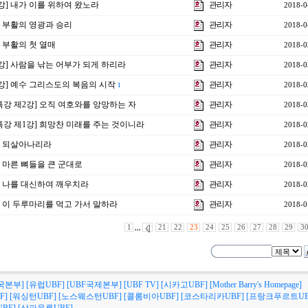
3강] 내가 이를 위하여 왔노라
관리자
2018-0
강] 부활의 영광과 승리
관리자
2018-0
] 부활의 첫 열매
관리자
2018-0
2강] 사람을 낚는 어부가 되게 하리라
관리자
2018-0
1강] 예수 그리스도의 복음의 시작
관리자
2018-0
1
 특강 제2강] 오직 여호와를 앙망하는 자
관리자
2018-0
 특강 제1강] 희망찬 미래를 주는 것이니라
관리자
2018-0
강] 되살아나리라
관리자
2018-0
강] 마른 뼈들을 큰 군대로
관리자
2018-0
강] 나를 대신하여 깨우치라
관리자
2018-0
강] 이 두루마리를 먹고 가서 말하라
관리자
2018-0
1
,,,
21
22
23
24
25
26
27
28
29
3
국본부]
[유럽UBF]
[UBF국제본부]
[UBF TV]
[시카고UBF]
[Mother Barry's Homepage]
F]
[워싱턴UBF]
[노스웨스턴UBF]
[콜롬비아UBF]
[코스타리카UBF]
[프랑크푸르트UB