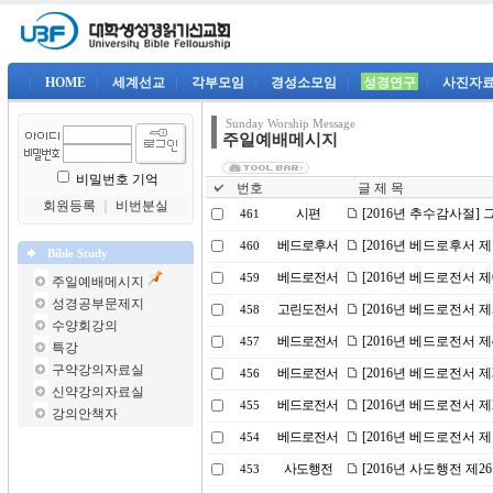
|
HOME
|
세계선교
|
각부모임
|
경성소모임
|
성경연구
|
사진자
Sunday Worship Message
주일예배메시지
비밀번호 기억
번호
글 제 목
회원등록
｜
비번분실
시편
[2016년 추수감사절]
461
베드로후서
[2016년 베드로후서 
460
Bible Study
베드로전서
[2016년 베드로전서 제
459
주일예배메시지
성경공부문제지
고린도전서
[2016년 베드로전서 
458
수양회강의
베드로전서
[2016년 베드로전서 
457
특강
구약강의자료실
베드로전서
[2016년 베드로전서 
456
신약강의자료실
베드로전서
[2016년 베드로전서 
455
강의안책자
베드로전서
[2016년 베드로전서 제
454
사도행전
[2016년 사도행전 제
453