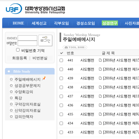
|
HOME
|
세계선교
|
각부모임
|
경성소모임
|
성경연구
|
사진자
Sunday Worship Message
주일예배메시지
비밀번호 기억
번호
글 제 목
회원등록
｜
비번분실
사도행전
[2016년 사도행전 제
441
사도행전
[2016년 사도행전 제
440
Bible Study
사도행전
[2016년 사도행전 제
439
주일예배메시지
성경공부문제지
사도행전
[2016년 사도행전 제1
438
수양회강의
사도행전
[2016년 사도행전 제
437
특강
구약강의자료실
사도행전
[2016년 사도행전 제
436
신약강의자료실
사도행전
[2016년 사도행전 제9
435
강의안책자
사도행전
[2016년 사도행전 
434
사도행전
[2016년 사도행전 제
433