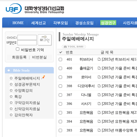
|
HOME
|
세계선교
|
각부모임
|
경성소모임
|
성경연구
|
사진자
Sunday Worship Message
주일예배메시지
비밀번호 기억
번호
글 제 목
회원등록
｜
비번분실
히브리서
[2015년 히브리서 제
401
출애굽기
[2015년 가을 준비 
400
Bible Study
로마서
[2015년 가을 준비 특
399
주일예배메시지
성경공부문제지
디모데후서
[2015년 가을 준비 
398
수양회강의
다니엘
[2015년 가을 준비 
397
특강
구약강의자료실
사사기
[2015년 가을 준비 특
396
신약강의자료실
요한복음
[2015년 요한복음 제2
395
강의안책자
요한복음
[2015년 요한복음 제
394
요한복음
[2015년 여름수양회 
393