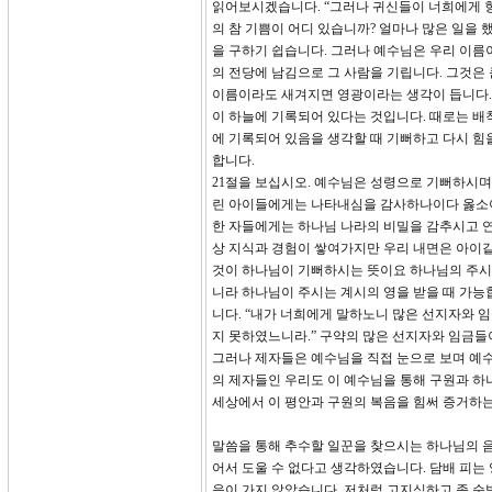
읽어보시겠습니다. “그러나 귀신들이 너희에게 
의 참 기쁨이 어디 있습니까? 얼마나 많은 일을
을 구하기 쉽습니다. 그러나 예수님은 우리 이름
의 전당에 남김으로 그 사람을 기립니다. 그것은
이름이라도 새겨지면 영광이라는 생각이 듭니다. 
이 하늘에 기록되어 있다는 것입니다. 때로는 배
에 기록되어 있음을 생각할 때 기뻐하고 다시 힘
합니다.
21절을 보십시오. 예수님은 성령으로 기뻐하시며
린 아이들에게는 나타내심을 감사하나이다 옳소이다
한 자들에게는 하나님 나라의 비밀을 감추시고 
상 지식과 경험이 쌓여가지만 우리 내면은 아이
것이 하나님이 기뻐하시는 뜻이요 하나님의 주시는
니라 하나님이 주시는 계시의 영을 받을 때 가능합
니다. “내가 너희에게 말하노니 많은 선지자와 
지 못하였느니라.” 구약의 많은 선지자와 임금들
그러나 제자들은 예수님을 직접 눈으로 보며 예수
의 제자들인 우리도 이 예수님을 통해 구원과 하
세상에서 이 평안과 구원의 복음을 힘써 증거하는
말씀을 통해 추수할 일꾼을 찾으시는 하나님의 음
어서 도울 수 없다고 생각하였습니다. 담배 피는
음이 가지 않았습니다. 저처럼 고지식하고 좀 순