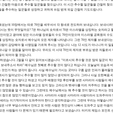
 간절한 마음으로 추수할 일꾼들을 찾으십니다. 이 시간 추수할 일꾼들을 간절히 찾
들을 추수하는 일꾼들로 성장하고 귀하게 쓰임 받게 되길 간절히 기도드립니다.
내셨는데 10장에서는 따로 70인을 세우셔서 각 동네로 전도하러 보내십니다. 보내시려면
내시는 뜻이 무엇일까요? 7은 하나님의 숫자로서 70은 이스라엘을 상징하는 숫자라고 할
70인이었고 광야에 있던 이스라엘 장로들의 수도 70인이었으며 이스라엘 공회원의 수도
계를 상징하는 숫자로서 예수님의 모든 제자를 나타냅니다. 그런 70인 제자를 보내셨다는
사람이 감당해야 할 사명임을 가르쳐 주시는 것입니다. 나는 12 사도가 아니니까 이 일
나갈 수 없음을 알아야 합니다. 우리도 이 시대 70인의 제자로 부르심 받은 자들로서
들이 되어야 할 것입니다.
셨습니다. 2절을 다 같이 읽어보시겠습니다. “이르시되 추수할 것은 많되 일꾼이 적
보내주소서 하라” 예수님은 첫째로 추수할 것이 많다고 하십니다. 오늘날의 모습과 
 것인가 하는 생각이 듭니다. 사실 예수님이 가시는 곳마다 구름 같은 인파가 몰려들
역사가 일어났으니 추수할 것이 많지 않았나 생각되어 집니다. 그러나 사실 요한복음 4
 추수할 것이 많다고 하셨고 지난주 배웠던 9장 후반부를 보면 사마리아 사람들이 예
절을 보면 많은 권능 행하심을 보고도 믿지 않는 고라신과 벳새다를 미리 저주하신 것을 볼 
지 않았음을 알 수 있습니다. 그런데도 예수님께서는 왜 추수할 것이 많다고 하시는 것
람이 참으로 많았기 때문이었습니다. 사마리아 사람은 사마리아 사람이라서 도와주어야 
 세리는 이기적이어서 도와주어야 한다고 생각하셨습니다. 그런데 우리는 어떻습니까
람은 너무 부담스러워서 안되고 또 어떤 사람은 첫인상이 나빠서 도와주고 싶은 마음
 모든 사람들이 다 문제가 있기 때문에 필요하다고 보셨습니다. 터키의 제임스 포인트