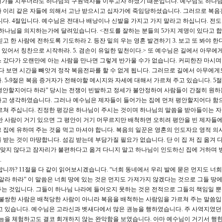
대가를 치루더라도 하나님의 구원역사를 이루고자 하셨기 때문입니다. 예수님도 하나님
가 이리 같은 자들에 의해서 고난 받으시고 십자가에 죽임당하셨습니다. 그러므로 복
니다. 4절입니다. 예수님은 전대나 배낭이나 신발을 가지고 가지 말라고 하십니다. 전
하나님을 의지하는가에 달려있습니다. <전도를 잘하는 분들의 5가지 계명이 있다고 합니
 한 사람에 전하도록 기도하라 2. 등잔 밑의 우는 영혼 발견하기 3. 보고 또 봐야 한다
 있어서 칭찬으로 시작하라. 5. 겸손이 유일한 밑천이다.> 또 예수님은 길에서 아무에
 갔다가 오랜만에 아는 사람을 만나면 그렇게 반가울 수가 없습니다. 커피한잔 마시며
하다 보면 시간을 빼앗겨 정작 복음전파를 할 수 없게 됩니다. 그러므로 길에서 아무에게
 5-9절은 복음 증거자가 전해야할 메시지와 자세에 대해서 가르쳐 주고 있습니다. 5
이 평안할지어다 하라” 당시는 전쟁이 빈발하고 정세가 불안정하여 사람들이 간절히 원하
다고 생각하였습니다. 그러나 예수님은 제자들이 들어가는 집에 먼저 평안할지어다 함
르쳐 주십니다. 진정한 평강은 하나님이 주시는 것이며 하나님의 말씀을 받아들이는 
한 사람이 거기 있으면 그 평안이 거기 머무르지만 배척하면 오히려 평안을 빈 제자들에
그 집에 유하며 주는 것을 먹고 마셔야 합니다. 복음의 일꾼은 영혼의 인도자요 영적 의
받는 것이 마땅합니다. 섬김 받는데 부담가질 필요가 없습니다. 단 이 집 저 집 옮겨 
에 맞지 않다고 잠자리가 불편하다고 옮겨 다니지 말고 하나님이 인도하신 집에 거하며 
.
니까? 11절을 다 같이 읽어보시겠습니다. “너희 동네에서 우리 발에 묻은 먼지도 너
알라 하라” 이 말씀은 너희 땅에 있는 것은 먼지도 가져가지 않겠다는 것으로 그들 땅에
는 것입니다. 그들이 하나님 나라에 들어오지 못하는 것은 전적으로 그들의 책임일 
불쌍한 사람은 배척당한 사람이 아니라 복음을 배척하는 사람임을 가르쳐 주는 말씀입니다
고 있습니다. 예수님은 고라신과 벳새다에서 많은 권능을 행하였습니다. 주 사역지였
권능을 체험하고도 결코 회개하지 않는 완악함을 보였습니다. 아마 예수님이 거기서 행한