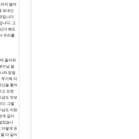
에까지 떨어
을 보내신
것입니다.
입니다. 그
하신다 해도
서 우리를
하며 돌아와
예수님 말
아니라 믿음
 무기력 더
귀신을 쫓아
하고 오면
지금도 맛보
다. 그렇
수님도 이런
번개 같이
 말았습니
 이렇게 든
을 다 같이