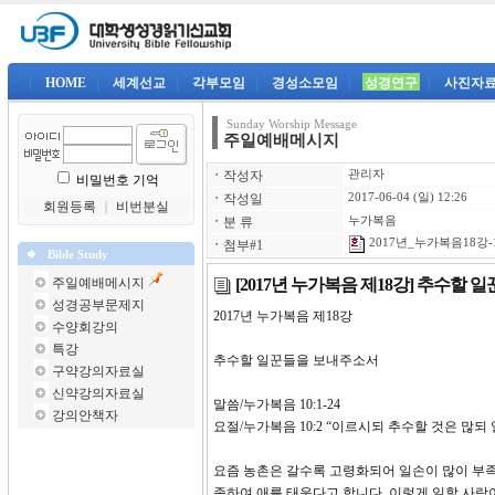
|
HOME
|
세계선교
|
각부모임
|
경성소모임
|
성경연구
|
사진자
Sunday Worship Message
주일예배메시지
ㆍ
작성자
관리자
비밀번호 기억
ㆍ
작성일
2017-06-04 (일) 12:26
회원등록
｜
비번분실
ㆍ
분 류
누가복음
2017년_누가복음18강-1
ㆍ
첨부#1
Bible Study
[2017년 누가복음 제18강] 추수할
주일예배메시지
성경공부문제지
2017년 누가복음 제18
수양회강의
특강
추수할 일꾼들을 보내주소서
구약강의자료실
신약강의자료실
말씀/누가복음 10:1-24
강의안책자
요절/누가복음 10:2 “이르시되 추수할 것은 
요즘 농촌은 갈수록 고령화되어 일손이 많이 부
족하여 애를 태운다고 합니다. 이렇게 일할 사람