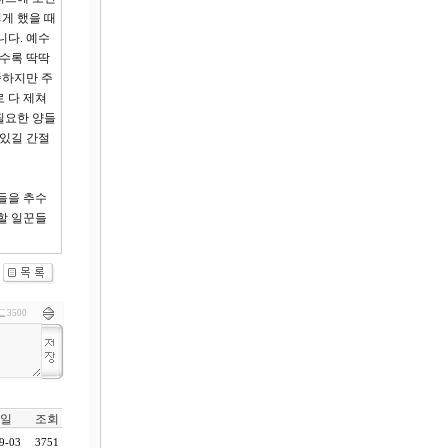
게 했을 때
니다. 예수
갈수록 딱딱
족하지만 주
 다 제쳐
필요한 양들
 있길 간절
들을 추수
할 일꾼들
3500
일
조회
9-03
3751