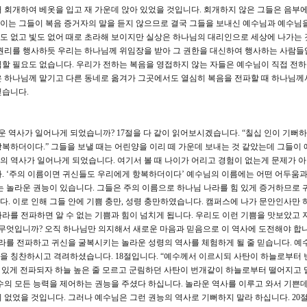
 회개하여 베옷을 입고 재 가운데 앉아 있었을 것입니다. 회개하지 않은 그들은 음부
. 이는 그들이 복음 증거자의 말을 듣지 않으므로 결국 그들을 보내신 예수님과 예수님
도 없고 빛도 없어 때로 초라해 보이지만 실상은 하나님의 대리인으로 세상에 나가는 
권리를 행사하듯 우리는 하나님께 위임장을 받아 그 권한을 대신하여 행사하는 사람들
할 필요도 없습니다. 우리가 전하는 복음을 영접하지 않는 자들은 예수님이 직접 전
은 하나님께 맡기고 다른 동네로 옮겨가 그곳에서도 열심히 복음을 전파할 때 하나님께
믿습니다.
운 역사가 일어나게 되었습니까? 17절을 다 같이 읽어보시겠습니다. “칠십 인이 기뻐
복하더이다.” 그들을 보낼 때는 어린양을 이리 떼 가운데 보내는 것 같았는데 그들이 
 역사가 일어나게 되었습니다. 여기서 볼 때 나이가 어리고 경험이 없는게 문제가 
. ‘주의 이름이면 귀신들도 우리에게 항복하더이다’ 예수님의 이름에는 어떤 어두움과
는 놀라운 권능이 있습니다. 그들은 주의 이름으로 하나님 나라를 힘 있게 증거하므로 
. 이로 인해 그들 안에 기쁨 충만, 성령 충만하였습니다. 캠퍼스에 나가 문안인사만 
라를 전파하면 알 수 없는 기쁨과 힘이 넘치게 됩니다. 우리도 이런 기쁨을 맛보았고 
 무엇입니까? 오직 하나님만 의지해서 새로운 마음과 믿음으로 이 역사에 도전해야 합니
나라를 전파하고 귀신을 굴복시키는 놀라운 성령의 역사를 체험하게 될 줄 믿습니다. 예
을 칭찬하시고 격려하셨습니다. 18절입니다. “예수께서 이르시되 사탄이 하늘로부터 
힘 있게 전파되자 하늘 높은 줄 모르고 군림하던 사탄이 번개같이 하늘로부터 떨어지고
수의 모든 능력을 제어하는 권능을 주셨다 하십니다. 놀라운 역사를 이루고 와서 기쁜데
 없었을 것입니다. 그러나 예수님은 그런 권능의 역사로 기뻐하지 말라 하십니다. 20절