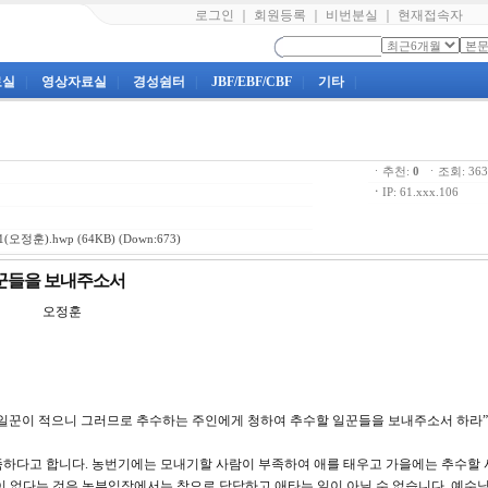
로그인
｜
회원등록
｜
비번분실
｜
현재접속자
료실
|
영상자료실
|
경성쉼터
|
JBF/EBF/CBF
|
기타
|
ㆍ추천:
0
ㆍ조회: 3
ㆍ
IP: 61.xxx.106
(오정훈).hwp
(64KB) (Down:673)
 일꾼들을 보내주소서
강 오정훈
많되 일꾼이 적으니 그러므로 추수하는 주인에게 청하여 추수할 일꾼들을 보내주소서 하라”
족하다고 합니다. 농번기에는 모내기할 사람이 부족하여 애를 태우고 가을에는 추수할 
이 없다는 것은 농부입장에서는 참으로 답답하고 애타는 일이 아닐 수 없습니다. 예수