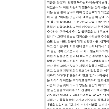
지금은 경성3부 권영진 목자님과 비슷하게 순해
이었습니다. 이런 사람에게 말붙이는 것이 쉬운
게는 말을 걸지 않냐고 하여 성경공부하게 되었습
이 다 필요하다는 것입니다. 예수님은 이 땅에 
로 충만하셨습니다. 또 누구든지 말씀만 들으면 
동력이 되었습니다. 그런데 예수님이 세우신 70
추수하는 주인에게 추수할 일꾼들을 보내주소서 
입니다. 그런데 오늘날 캠퍼스를 바라보면 추수할
소원 없는 사람, 말씀에 대해 냉담한 사람, 심
다고 생각됩니다. 저도 전에 캠퍼스에 나가서 어
짝 놀란 적이 있었습니다. 딱 봐도 얼굴이 딱딱하
이런 사람들은 안 된다 다 빼다보면 추수할 사람이
람들이 은혜 받고 변화된 것을 보면 사람을 외모로
마나 생에 고뇌가 많으면 저렇게 얼굴이 어둡고 
받고 싶으면 저렇게 화장하고 차려입었을까’ 생각
배까지 펴대다니’ 판단하지 말고 ‘얼마나 마음에
운 사마리아 여인을 추하다고 정죄하지 않으시고
사람이 없는 것이 아니라 양들을 불쌍히 여기고 
할 일꾼들을 보내어주소서 간절히 기도해야 합니다
기도해야 합니다. 이 시대 취업절벽, 꽉 막힌 
저희가 이들을 불쌍히 여기고 예수님의 심정과 
3절을 보십시오. “갈지어다 내가 너희를 보냄이 