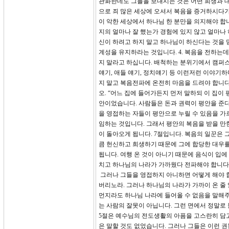
관화한데도 그들을 보내시는 것은 어떤 희생과 
으로 죄 많은 세상에 오셔서 복음을 증거하시다
이 악한 세상에서 하나님 한 분만을 의지해야 합
지의 얼마나 잘 했는가 경험에 있지 않고 얼마나 
신이 하려고 하지 말고 하나님이 하신다는 것을 믿고
계성을 유지하라는 것입니다. 4. 복음을 전하는데
지 말라고 하십니다. 배척하는 분위기에서 캠퍼스
얘기, 애들 얘기, 정치얘기 등 이런저런 이야기
지 말고 복음전파에 온전히 마음을 드려야 합니다.
오. “어느 집에 들어가든지 먼저 말하되 이 집
안이었습니다. 사람들은 돈과 권력이 평안을 준
을 영접하는 자들이 평안으로 누릴 수 있음을 가
임하는 것입니다. 그래서 평안의 복음을 받을 만
이 돌아오게 됩니다. 7절입니다. 복음의 일꾼은 
큼 헌신하고 희생하기 때문에 그에 합당한 대우를 
됩니다. 여행 온 것이 아니기 때문에 음식이 입
치고 하나님의 나라가 가까웠다 전파해야 합니다
그러나 그들을 영접하지 아니하면 어떻게 해야 합
버리노라. 그러나 하나님의 나라가 가까이 온 줄 
먼지라도 하나님 나라에 들어올 수 없음을 말해주
는 사람의 잘못이 아닙니다. 그런 면에서 정말로 
5절은 예수님의 전도생활의 아픔을 고스란히 담
은 말할 것도 없었습니다. 그러나 그들은 이런 