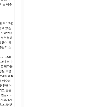
으시는 예수
 딱 100명
 수 있습
 70이었습
 것은 복음
을 굳이 하
 주님의 소
으니 그러
비교해 본다
었고 병자들
장을 보면
수님을 배척
때 예수님
입니까? 이
되고 중풍
? 뺀질거리
이 사라지기
 선교사님은