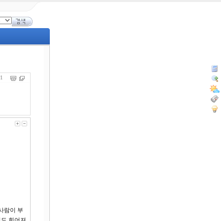
631
사람이 부
님도 희어져