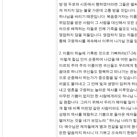
방 땅 두로와 시돈에서 행하였더라면 그들은 벌써
져 꺼지지 않는 불꽃 가운데 고통 받을 것입니다
하나님을 버리기 때문입니다. 복음증거자는 이름
위임장을 받은 사람이 그 사람을 대신해서 모든 
러므로 배척하는 자들로 인해 기죽을 필요도 낙심
영접하지 않을 자들입니다. 영접하지 않는 자들
통해 구원역사를 계속해서 이루어 나가실 것을 
2. 이름이 하늘에 기록된 것으로 기뻐하라(17-24)
이렇게 칠십 인이 순종하여 나갔을 때 어떤 놀라
이르되 주여 주의 이름이면 귀신들도 우리에게 항
씀대로 하니까 귀신들도 항복하고 떠나가는 권능의
으로 순종해서 하는가가 중요함을 알 수 있습니다
러움도 몰아내고 그 안에 빛과 생명이 임하게 하
내고 영혼을 구원하는 놀라운 역사를 이루었습니다
아무런 기쁨이 없지만 한 사람에게라도 하나님 나
길 원합니다. 그러기 위해서 우리가 해야될 일이
게 할 때 비록 어린양 같은 사람이라도 하나님 
성령의 역사를 체험하고 기쁨으로 돌아온 제자들
떨어지는 것을 내가 보았노라.” 하나님 나라가 
다. 예수님은 제자들에게 뱀과 전갈을 밟으며 원
든한 말씀까지 하시니 더 기쁘고 으슥하기 한량이