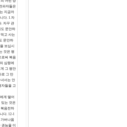
의 어린 양
음전파자들은
도는 지금까
다. 1.자
. 자꾸 관
게도 문안하
 먹고 사는
도 문안하
절을 보십시
는 것은 평
으로써 복음
자의 심령에
게 그 평안
사로 그 만
다녀서는 안
병자들을 고
희에게 떨어
 있는 것은
뿐 복음전하
. 12-1
던 가버나움
 권능을 이