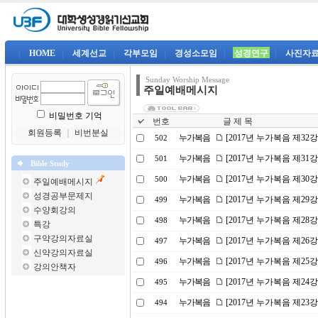
|
HOME
|
세계선교
|
각부모임
|
경성소모임
|
성경연구
|
사진자
Sunday Worship Message
주일예배메시지
비밀번호 기억
번호
글 제 목
회원등록
｜
비번분실
누가복음
[2017년 누가복음 제32
502
누가복음
[2017년 누가복음 제31
501
Bible Study
누가복음
[2017년 누가복음 제30
500
주일예배메시지
성경공부문제지
누가복음
[2017년 누가복음 제29
499
수양회강의
누가복음
[2017년 누가복음 제2
498
특강
구약강의자료실
누가복음
[2017년 누가복음 제26
497
신약강의자료실
누가복음
[2017년 누가복음 제25
496
강의안책자
누가복음
[2017년 누가복음 제24
495
누가복음
[2017년 누가복음 제23
494