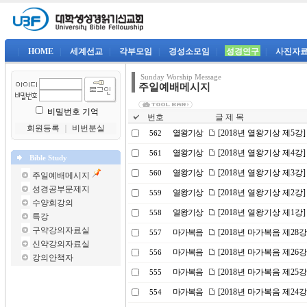
|
HOME
|
세계선교
|
각부모임
|
경성소모임
|
성경연구
|
사진자
Sunday Worship Message
주일예배메시지
비밀번호 기억
번호
글 제 목
회원등록
｜
비번분실
열왕기상
[2018년 열왕기상 제5
562
열왕기상
[2018년 열왕기상 제4
561
Bible Study
열왕기상
[2018년 열왕기상 제3강
560
주일예배메시지
성경공부문제지
열왕기상
[2018년 열왕기상 제2강
559
수양회강의
열왕기상
[2018년 열왕기상 제1강
558
특강
구약강의자료실
마가복음
[2018년 마가복음 제2
557
신약강의자료실
마가복음
[2018년 마가복음 제26
556
강의안책자
마가복음
[2018년 마가복음 제25강
555
마가복음
[2018년 마가복음 제24
554