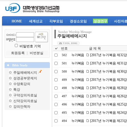
|
HOME
|
세계선교
|
각부모임
|
경성소모임
|
성경연구
|
사진자
Sunday Worship Message
주일예배메시지
비밀번호 기억
번호
글 제 목
회원등록
｜
비번분실
누가복음
[2017년 누가복음 제32
502
누가복음
[2017년 누가복음 제31
501
Bible Study
누가복음
[2017년 누가복음 제30
500
주일예배메시지
성경공부문제지
누가복음
[2017년 누가복음 제29
499
수양회강의
누가복음
[2017년 누가복음 제2
498
특강
구약강의자료실
누가복음
[2017년 누가복음 제26
497
신약강의자료실
누가복음
[2017년 누가복음 제25
496
강의안책자
누가복음
[2017년 누가복음 제24
495
누가복음
[2017년 누가복음 제23
494