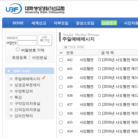
|
HOME
|
세계선교
|
각부모임
|
경성소모임
|
성경연구
|
사진자
Sunday Worship Message
주일예배메시지
비밀번호 기억
번호
글 제 목
회원등록
｜
비번분실
사도행전
[2016년 사도행전 제
442
사도행전
[2016년 사도행전 제
441
Bible Study
사도행전
[2016년 사도행전 제
440
주일예배메시지
성경공부문제지
사도행전
[2016년 사도행전 제
439
수양회강의
사도행전
[2016년 사도행전 제1
438
특강
구약강의자료실
사도행전
[2016년 사도행전 제
437
신약강의자료실
사도행전
[2016년 사도행전 제
436
강의안책자
사도행전
[2016년 사도행전 제9
435
사도행전
[2016년 사도행전 
434