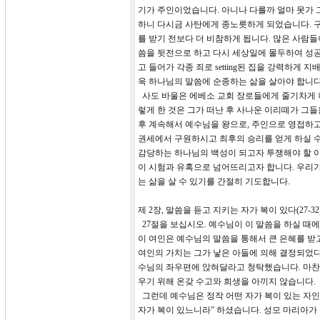
기가 주인이었습니다. 아니나 다를까 얼마 못가 
하니 다시금 사탄에게 종노릇하게 되었습니다. 구
를 받기 전보다 더 비참하게 됩니다. 많은 사람
씀을 뒷전으로 하고 다시 세상일에 몰두하여 성공
고 들어가 각종 죄로 setting된 집을 강력하
욱 하나님의 말씀에 순종하는 삶을 살아야 합니다
사도 바울은 에베소 교회 장로들에게 줄기차게 하나
렇게 한 것은 그가 떠난 후 사나운 이리떼가 그
후 계속해서 예수님을 왕으로, 주인으로 영접하고
권세에서 구원하시고 최후의 승리를 얻게 하실 수
감당하는 하나님의 백성이 되고자 투쟁해야 할 이
이 시험과 유혹으로 넘어뜨리고자 합니다. 우리가
는 삶을 살 수 있기를 간절히 기도합니다.
제 2장, 말씀을 듣고 지키는 자가 복이 있다(27-32
27절을 보십시오. 예수님이 이 말씀을 하실 때에
이 여인은 예수님의 말씀을 통해서 큰 은혜를 받
여인의 가치는 그가 낳은 아들에 의해 결정되었다
수님의 좌우편에 앉혀달라고 청탁했습니다. 마찬
우기 위해 온갖 수고와 희생을 아끼지 않습니다.
그런데 예수님은 정작 어떤 자가 복이 있는 자인
자가 복이 있느니라” 하셨습니다. 성모 마리아가