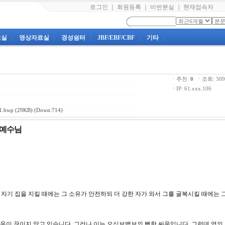
로그인
｜
회원등록
｜
비번분실
｜
현재접속자
료실
|
영상자료실
|
경성쉼터
|
JBF/EBF/CBF
|
기타
|
ㆍ추천:
0
ㆍ조회: 3
ㆍ
IP: 61.xxx.106
.hwp
(29KB) (Down:714)
자 예수님
 하고 자기 집을 지킬 때에는 그 소유가 안전하되 더 강한 자가 와서 그를 굴복시킬 때에는 
움이 끊이지 않고 있습니다. 그러나 이는 오십보백보의 뻔한 싸움입니다. 그런데 영의