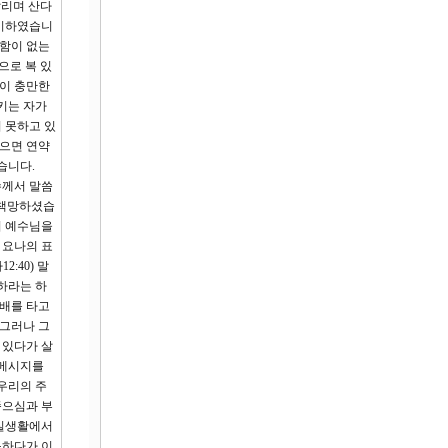
달리며 산다
맞이하였습니
족함이 없는
으로 복 있
복이 충만한
키는 자가
 못하고 있
않으면 연약
습니다.
수께서 말씀
 책망하셨습
며 예수님을
 요나의 표
:40) 말
하라는 하
 배를 타고
 그러나 그
 있다가 살
 메시지를
우리의 주
죽으심과 부
 실생활에서
구하다가 이