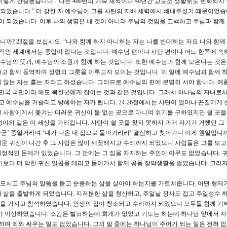
이렇게 간증했습니다. “나는 400번의 가죽 채찍이나 40년간 교도소 생활로도 변화되지
 되었습니다.” 더 강한 자 예수님이 그를 사탄의 지배 세력에서 빼내주셨기 때문이었습
이 되었습니다. 이후 나의 생명은 내 것이 아니라 주님의 것임을 고백하고 주님과 함께
까? 23절을 보십시오. “나와 함께 하지 아니하는 자는 나를 반대하는 자요 나와 함께
씀은 영적인 세계에서는 중립이 없다는 것입니다. 예수님 편이냐 사탄 편이냐 어느 한쪽에 속
예수님의 뜻과, 예수님의 소원과 함께 하는 것입니다. 또한 예수님과 함께 모은다는 것은
고 함께 동역하여 성령의 그릇을 이루고자 모이는 것입니다. 이 일에 예수님과 함께 하
 않는 자는 흩는 자라고 하셨습니다. 그러므로 예수님의 편에 분명히 서야 합니다. 예를
한민국 국민이라 해도 북한군에게 잡히는 것과 같은 것입니다. 그래서 하나님의 자녀로서
고 예수님을 거슬리고 방해하는 자가 됩니다. 24-26절에서는 사단이 얼마나 끈질기게
떤 사람에게서 쫓겨난 더러운 귀신이 물 없는 곳으로 다니며 쉬기를 구하였지만 쉴 곳을 
 광야와 같은 이 세상을 가리킵니다. 사탄이 쉴 곳을 찾지 못하자 과거 자기가 거했던 그
하군’ 중얼거리며 ‘내가 나온 내 집으로 돌아가리라’ 결심하고 찾아가니 이게 웬일입니까
운 귀신이 나간 후 그 사람은 많이 깨끗해지고 수리까지 되었으니 사람들은 그를 보고
정적인 문제가 있었습니다. 그 안에는 그 집을 차지하는 주인이 아무도 없었습니다. 
기보다 더 악한 귀신 일곱을 데리고 들어가서 함께 공동 장막생활을 벌였습니다. 그러자
 모시고 주님의 말씀을 듣고 순종하는 삶을 살아야 하는지를 가르쳐줍니다. 어떤 형제
 삶을 출발하게 되었습니다. 지저분한 삶을 청산하고, 주일날 장사도 접고 주일성수 하
을 가지고 참석하였습니다. 인생의 집이 청소되고 수리까지 되었으니 모두들 함께 기
가 이상하였습니다. 소감은 발표하는데 회개가 없었고 기도는 하는데 하나님 앞에서 자
하며 죄와 싸우는 일도 없었습니다. 그의 말 중에는 하나님이 주어가 되는 일은 전혀 없