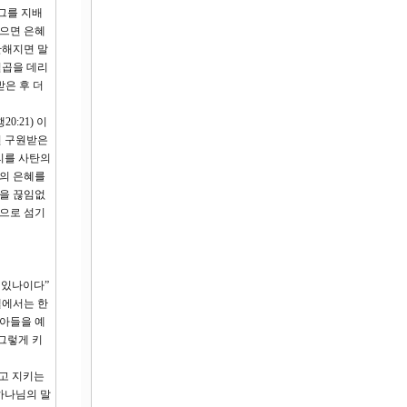
그를 지배
않으면 은혜
만해지면 말
일곱을 데리
받은 후 더
:21) 이
면 구원받은
리를 사탄의
원의 은혜를
들을 끊임없
인으로 섬기
 있나이다”
엘에서는 한
 아들을 예
그렇게 키
듣고 지키는
하나님의 말