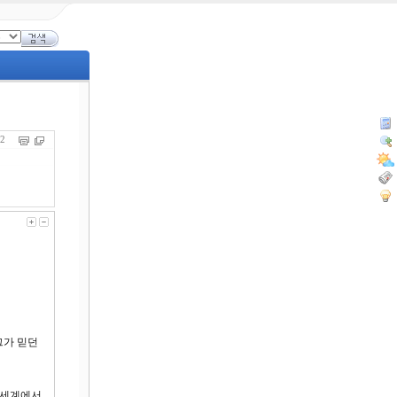
092
그가 믿던
 세계에서