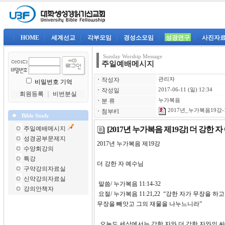
|
HOME
|
세계선교
|
각부모임
|
경성소모임
|
성경연구
|
사진자
Sunday Worship Message
주일예배메시지
ㆍ
작성자
관리자
비밀번호 기억
ㆍ
작성일
2017-06-11 (일) 12:34
회원등록
｜
비번분실
ㆍ
분 류
누가복음
2017년_누가복음19강-1
ㆍ
첨부#1
Bible Study
[2017년 누가복음 제19강] 더 강한 
주일예배메시지
성경공부문제지
2017년 누가복음 제19강
수양회강의
특강
더 강한 자 예수님
구약강의자료실
신약강의자료실
말씀/ 누가복음 11:14-32
강의안책자
요절/ 누가복음 11:21,22 “강한 자가 무장을
무장을 빼앗고 그의 재물을 나누느니라”
오늘도 세상에서는 강한 자와 더 강한 자와의 싸