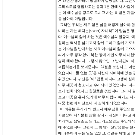
서 18년간 봉사하며 성실하게 살았습니다. 그는 
그리스도를 영접하고는 불과 1분 만에 새 사람이
는 이 예수님을 왕으로 모시고 사는 복 받은 자들
을 살아야 마땅합니다.
그러면 우리는 새로 얻은 삶을 어떻게 살아야 합니
니하는 자는 헤치는(scatter) 자니라“ 이 말
다. 예수님과 함께 하는 것은 예수님의 말씀과, 
원하는 역사를 섬기고자 함께 모이고 함께 기도하
는 예수님을 반대하는 자요 예수님과 함께 모으지
리가 아무 생각 없이 북한 땅에 가면 아무리 대
명히 해야 합니다. 그렇지 않으면 그 반대편이 되
괴롭히는가를 보여줍니다. 24절을 보십시오. 어
었습니다. ‘물 없는 곳’은 사탄의 지배하에 있는
워졌습니다. 귀신은 ‘아! 집을 떠나니 고생이 심
아주 깨끗이 청소되고 수리되어 있었습니다. 더러
보게 변화되었다고 칭찬했을 것입니다. 그러나 결
보고 이곳은 혼자 있기에 너무 아깝다 여기고 자
나중 형편이 이전보다 더 심하게 되었습니다.
이 비유는 우리가 왜 반드시 예수님을 주인으로
사로잡혀 지저분한 삶을 살다가 귀신이 떠나고 새
회개하고 십일조도 드리고, 기도모임도 주인의식
해 주었습니다. 그런데 그 형제의 신앙생활은 뭔
에 애통하며 우는 일도 없었고, 성결을 위해 고뇌