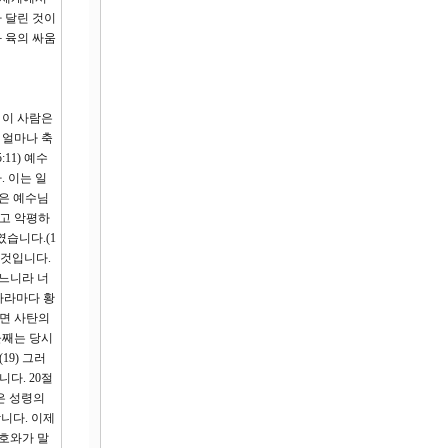
 달린 것이
 육의 싸움
 이 사람은
 얼마나 축
11) 예수
 이는 일
들은 예수님
다고 악평하
습니다.(1
 것입니다.
지느니라 너
나라마다 황
다면 사탄의
둘째는 당시
9) 그러
다. 20절
은 성령의
니다. 이제
여호와가 말