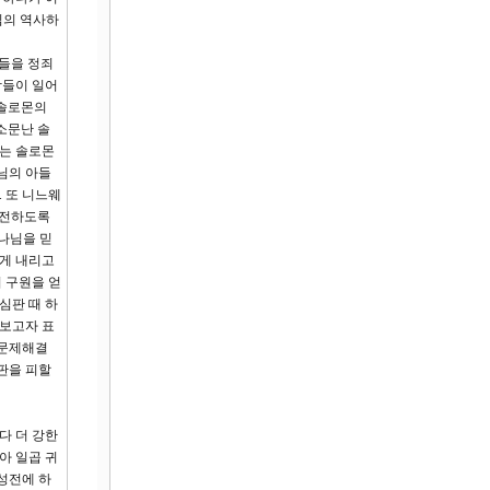
님의 역사하
람들을 정죄
람들이 일어
 솔로몬의
소문난 솔
그는 솔로몬
님의 아들
 또 니느웨
 전하도록
나님을 믿
에게 내리고
 구원을 얻
심판 때 하
 보고자 표
 문제해결
판을 피할
다 더 강한
아 일곱 귀
성전에 하