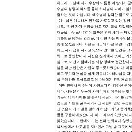
하노라 그 날에 내가 우상의 이름을 이 땅에서 끊
수님의 성령의 역사를 통해 하나님의 나라가 임하
험하는 것이 아닙니다. 예수님이 강력한 힘으로
예수님은 계속해서 인간을 사로잡고 있는 강한 귀
시오. “강한 자가 무장을 하고 자기 집을 지킬 
재물을 나누느니라” 이 말씀은 영적 세계는 빼앗
괴롭힘을 당하는 인간을, 더 강한 자는 예수님을
땅에 오셨습니다. 사탄은 애굽의 바로 왕같이 강합
하고 자기 집을 지키고 있으니 연약한 인간은 그
력으로 충만합니다. 사탄은 진리에서 벗어난 거짓
심으로, 어떤 사람에게는 세상 명예로 접근합니다
님을 떠난 인간은 사탄의 종노릇하였습니다. 마
하고 무기력한 삶을 살게 만듭니다. 하나님을 떠
를 구원하러 오셨으므로 예수님에게 진정한 희망
어떤 면에서 예수님이 사탄보다 더 강하신 분이십
니다. 사탄은 어두움의 사자이지만 예수님은 빛이
가운데서 메시아를 보내셔서 사탄의 머리를 상하게
검으로 사탄을 굴복시키시고 사탄이 믿던 무장을 
신 것은 마귀의 일을 멸하려 하심이라”고 증거했
들을 구출해내셨습니다. 어느 죄수가 있었습니다.
맞았습니다. 그런데도 그는 전혀 변화되지 않았습
박시설에서 하룻밤을 지내면서 그날 밤 그곳에서 