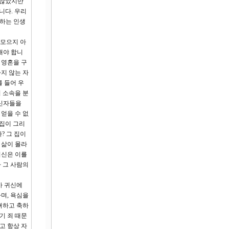
 않았지만
니다. 우리
 하는 인생
 모으지 아
해야 합니
 영혼을 구
지 않는 자
 들어 우
 소속을 분
 신자들을
얻을 수 없
 집이 그리
? 그 집이
 삶이 몰라
귀신은 이를
 그 사람의
가 귀신에
며, 욕심을
뻐하고 축하
기 죄 때문
고 항상 자