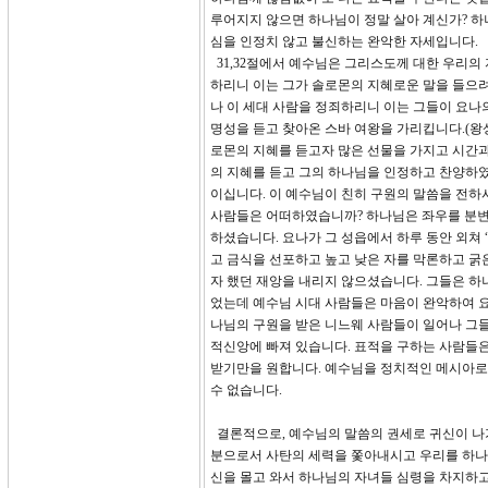
루어지지 않으면 하나님이 정말 살아 계신가? 
심을 인정치 않고 불신하는 완악한 자세입니다.
31,32절에서 예수님은 그리스도께 대한 우리의
하리니 이는 그가 솔로몬의 지혜로운 말을 들으려
나 이 세대 사람을 정죄하리니 이는 그들이 요나
명성을 듣고 찾아온 스바 여왕을 가리킵니다.(왕
로몬의 지혜를 듣고자 많은 선물을 가지고 시간과
의 지혜를 듣고 그의 하나님을 인정하고 찬양하
이십니다. 이 예수님이 친히 구원의 말씀을 전하
사람들은 어떠하였습니까? 하나님은 좌우를 분변
하셨습니다. 요나가 그 성읍에서 하루 동안 외쳐
고 금식을 선포하고 높고 낮은 자를 막론하고 굵
자 했던 재앙을 내리지 않으셨습니다. 그들은 하
었는데 예수님 시대 사람들은 마음이 완악하여 요
나님의 구원을 받은 니느웨 사람들이 일어나 그들
적신앙에 빠져 있습니다. 표적을 구하는 사람들
받기만을 원합니다. 예수님을 정치적인 메시아로
수 없습니다.
결론적으로, 예수님의 말씀의 권세로 귀신이 나가
분으로서 사탄의 세력을 쫓아내시고 우리를 하나님
신을 몰고 와서 하나님의 자녀들 심령을 차지하