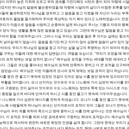
사람이 아무리 높은 지위에 오르고 부와 권세를 가진다해도 사탄의 종이 되어 악령에 시
이 되었지만 하나님의 말씀에 불순종하였을 때 악령에 시달리며 살다가 비참한 최후를 
아들에 불과하였지만 하나님을 경외하고 그 말씀을 듣고 지켰을 때 자신이 누리는 부
또 여호와의 율법을 즐거워하여 주야로 묵상하는 자가 복이 있다고 노래하였습니다. 진정
 우리가 마음으로 말씀을 사랑하고 순종하여 살면 하나님이 주시는 기쁨과 자유와 행
와 양식 먹는 생활을 통해 많은 말씀을 듣고 있습니다. 그런데 예수님은 말씀을 듣고 지
두어야 함을 가르쳐주십니다. 그러나 사실 우리는 말씀을 들은 후 지키는 삶에는 힘쓰지
히 넘어갈 때가 많습니다. 말씀을 듣기만 하고 지키지 않아 심령에 말씀이 남아 있지 
부터라도 우리가 하나님의 말씀을 듣고 지키는 삶을 살고자 투쟁하는 자가 되어야 하겠
적을 구하는 자들에 대한 예수님의 답변입니다. 29절을 보십시오. “무리가 모였을 때 예
나의 표적 밖에는 보일 표적이 없나니” 예수님은 표적을 구하는 세대를 악한 세대라고
니다. 그들은 귀신을 쫓아내신 예수님의 표적에 만족하지 못하고 더 큰 표적을 요구하
않았습니다. 예수님은 이런 자들에게 요나의 표적 밖에는 보일 표적이 없다 하십니다.
흘 동안 큰 물고기 뱃속에 있었던 것같이 인자도 밤낮 사흘 동안 땅속에 있으리라”(마12
 부활을 의미합니다. 요나 선지자는 앗수르의 수도 니느웨에 가서 심판의 메시지를 전
이 구원받는 것이 싫어서 앗수르의 수도 니느웨와는 정반대 쪽에 있는 다시스로 가는
 풍랑을 일으켜 바다에 던져지게 하시고 사흘 동안 물고기 뱃속에 가두어두셨습니다.
 니느웨에 가서 심판의 메시지를 전하게 하셨습니다. 요나가 사흘 동안 물고기 뱃속에
 니느웨 사람들에게 하나님이 보내신 선지자로서의 표적이 되어 그들은 요나가 전하는
수님이 우리 죄를 위하여 죽으시고 땅에 묻히시고 사흘 만에 살아나신 것은 예수님이 
다. 이 표적은 우리를 죄와 사망 권세로부터 구원하는 최대의 표적입니다. 예수님의 
 능력으로 역사하여 완전히 새로운 희망찬 인생을 살게 합니다. 그런데 문제는 우리가
니다. 하나님이 보여주시는 표적보다 내가 원하는 표적, 현재 나에게 필요한 표적을 