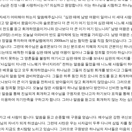
하나님은 진정 나를 사랑하시는가? 의심하고 원망합니다. 이는 하나님을 시험하고 하나
 자세가 어떠해야 하는지 말씀해주십니다. “심판 때에 남방 여왕이 일어나 이 세대 사
고 땅 끝에서 왔음이거니와 솔로몬보다 더 큰 이가 여기 있으며 심판 때에 니느웨 사
의 전도를 듣고 회개하였음이거니와 요나보다 더 큰 이가 여기 있느니라” 남방 여왕은
상10장) 스바는 오늘날 아라비아 반도 끝자락에 있는 예멘을 가리킵니다. 남방 여왕은 
 정열을 투자하여 예루살렘에까지 2000km가 넘는 험악한 길을 직접 찾아갔습니다. 
였습니다. 그런데 예수님은 솔로몬보다 더 크신 분으로서 지혜와 지식의 근본이신 하나
시는데도 배척한 이들을 심판 때에 남방 여왕이 일어나 그들을 정죄할 것이라 하십니다.
하지 못하는 그 영혼들을 불쌍히 여기시고 심판 때에 요나를 보내사 심판의 메시지를
 “사십일이 지나면 니느웨가 무너지리라” 전하는 말씀을 들었을 때 니느웨 사람들이 하
은 베옷을 입고 모두 회개하였습니다. 하나님은 그들의 진실된 회개를 받으시고 그들
나님의 말씀 앞에 겸비하였습니다. 그들은 하루 동안 외친 요나의 전도를 듣고 회개하여
나보다 더 큰 이가 말씀을 전하셔도 받아들이지 않고 회개하지 않았습니다. 그러므로 
을 정죄할 것입니다. 오늘날 많은 사람들이 하나님 말씀보다 방언이나 신비한 능력을
은 말씀을 통해 진실되게 회개하고 예수님을 구원자로 만나고자 하기보다 표적을 통해
 이용하여 자기만족을 구하고자 합니다. 그러나 말씀을 듣고도 회개하지 않는 자는 심
고 새 사람이 됩니다. 말씀을 듣고 순종할 때 구원을 얻습니다. 예수님은 강한 귀신보
의 자녀가 되게 하셨습니다. 그런데 사탄은 우는 사자같이 두루 다니며 삼킬 자를 찾
고자 지금도 호시탐탐 노리고 있습니다. 그러므로 구원받은 하나님의 자녀들은 마음의 