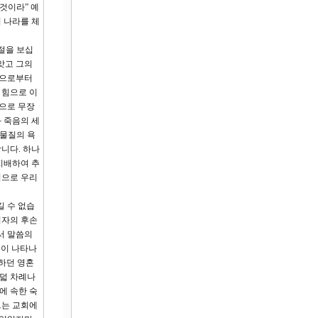
것이라” 예
 나라를 체
절을 보십
앗고 그의
신으로부터
 힘으로 이
힘으로 무장
 죽음의 세
 물질의 욕
니다. 하나
지배하여 추
힘으로 우리
길 수 없습
여자의 후손
서 말씀의
들이 나타나
악하던 영혼
여덟 차례나
에 속한 숙
그는 교회에