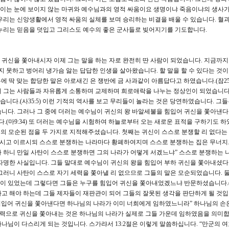
. 이는 눈에 보이지 않는 마귀와 예수님과의 영적 싸움이요 생명이냐 죽음이냐의 생사가
우리는 신앙생활에서 영적 싸움의 실체를 보며 승리하는 비결을 배울 수 있습니다. 혈과
 누리는 믿음을 덧입고 그리스도 예수의 좋은 군사들로 빚어지기를 기도합니다.
는 귀신을 쫓아내시자 이제 그는 말을 하는 자로 완전히 딴 사람이 되었습니다. 지금까지
지 못하고 벙어리 냉가슴 앓는 답답한 인생을 살아왔습니다. 할 말을 할 수 있다는 것이
에 딱 맞는 합당한 말은 아로새긴 은 쟁반에 금 사과같이 아름답다고 하였습니다.(잠25:
니 그는 사람들과 자유롭게 소통하며 교제하며 희로애락을 나누는 정상인이 되었습니다.
니다.(사35:5) 이런 기적의 역사를 보고 무리들이 놀라는 것은 당연하였습니다. 그
니다. 그러나 그 중에 더러는 예수님이 귀신의 왕 바알세불을 힘입어 귀신을 쫓아낸
(마9:34) 또 더러는 예수님을 시험하여 하늘로부터 오는 새로운 표적을 구하기도 하였
들의 모순된 점을 두 가지로 지적해주셨습니다. 첫째는 귀신이 스스로 분쟁할 리 없다는
을 아시고 이르시되 스스로 분쟁하는 나라마다 황폐하여지며 스스로 분쟁하는 집은 무너
 하니 만일 사탄이 스스로 분쟁하면 그의 나라가 어떻게 서겠느냐” 스스로 분쟁하는 
자명한 사실입니다. 그들 말대로 예수님이 귀신의 왕을 힘입어 부하 귀신을 쫓아내셨
그러니 사탄이 스스로 자기 세력을 쫓아낼 리 없으므로 그들의 말은 모순되었습니다. 
이 있었는데 그렇다면 그들은 누구를 힘입어 귀신을 쫓아내었겠느냐 반문하셨습니다.(1
고 해야 하는데 그들 제자들이 재판관이 되어 그들의 잘못된 생각을 판단하게 될 것입니
 힘입어 귀신을 쫓아낸다면 하나님의 나라가 이미 너희에게 임하였느니라” 하나님의 손
의 능력으로 귀신을 쫓아내는 것은 하나님의 나라가 실제로 그들 가운데 임하였음을 의미합
나님이 다스리게 되는 것입니다. 스가랴서 13:2절은 이렇게 말씀하십니다. “만군의 