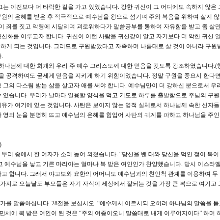
그는 이전보다 더 타락한 길을 가고 있었습니다. 강한 귀신이 그 어디에도 속하지 않은 
원의 은혜를 받은 후 적극적으로 예수님을 왕으로 섬기며 주와 복음을 위하여 살지 
들이 죄를 짓고 악령에 시달리며 괴로워하다가 말씀공부를 통하여 자유함을 받고 좀 살
신화를 이루고자 합니다. 귀신이 이런 사람을 귀신같이 알고 자기보다 더 악한 귀신 
게 지배하게 되는 것입니다. 그러므로 구원받았다고 자족하며 나름대로 살 것이 아니라 구원
.
님께 대한 회개와 우리 주 예수 그리스도께 대한 믿음을 갖도록 강조하였습니다.(행20
들을 공격하여도 굳세게 믿음을 지키게 하기 위함이었습니다. 정말 구원을 중요시 한다
 그의 다스림 받는 삶을 살고자 애를 써야 합니다. 예수님만이 더 강하신 분으로서 우
 있습니다. 우리가 날마다 일용할 양식을 먹고 기도로 하루를 출발함으로 주님의 구
유가 여기에 있는 것입니다. 사탄은 보이지 않는 영적 실체로서 하나님께 속한 신자
 영의 눈을 분명히 뜨고 예수님의 은혜를 힘입어 사탄의 궤계를 파하고 하나님을 주
)
 무리 중에서 한 여자가 소리 높여 외쳤습니다. “당신을 밴 태와 당신을 먹인 젖이 복이
고 예수님을 낳고 기른 마리아는 얼마나 복 받은 여인인가 찬양했습니다. 당시 이스라
고 합니다. 그래서 야고보와 요한의 어머니도 예수님과의 친인척 관계를 이용하여 두
가지로 오늘날도 부모들은 자기 자식이 세상에서 잘되는 것을 가장 큰 복으로 여기고 
가를 말씀하십니다. 28절을 보십시오. “예수께서 이르시되 오히려 하나님의 말씀을 
 만세에 복 받은 여인이 된 것은 “주의 여종이오니 말씀대로 내게 이루어지이다” 하며 