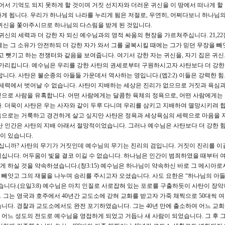
어서 기억도 되지 못하게 할 것이며 거짓 선지자와 더러운 귀신을 이 땅에서 떠나게 할 
게 됩니다. 우리가 하나님의 나라를 누리게 됨은 저절로, 우연히, 어쩌다보니 하나님의
 귀신을 쫓아주시므로 하나님의 다스림을 받게 된 것입니다.
신의 세력과 더 강한 자 되신 예수님과의 영적 싸움의 현장을 가르쳐주십니다. 21,22
때에는 그 소유가 안전하되 더 강한 자가 와서 그를 굴복시킬 때에는 그가 믿던 무장을 빼
고 뺏기고 하는 전쟁터와 같음을 보여줍니다. 여기서 강한 자는 귀신을, 자기 집은 귀
 가리킵니다. 예수님은 우리를 강한 사탄의 권세로부터 구원하시고자 사탄보다 더 강한
니다. 사탄은 불순종의 아들들 가운데서 역사하는 영입니다.(엡2:2) 이들은 강력한 
 세력에서 벗어날 수 없습니다. 사탄이 지배하는 세상은 진리가 없으므로 거짓과 욕심과
으로 사람을 유혹합니다. 어떤 사람에게는 달콤한 육체의 정욕으로, 어떤 사람에게는
. 더욱이 사탄은 우는 사자와 같이 두루 다니며 우리를 삼키고 지배하여 멸망시키려 합
음으로는 거룩하고 경건하게 살고 싶지만 사탄은 정욕과 세상욕심의 세력으로 마음을 
난 인간은 사탄의 지배 아래서 절망적이었습니다. 그러나 예수님은 사탄보다 더 강한 
이 있습니다.
니까? 사탄의 무기가 거짓인데 예수님의 무기는 진리의 검입니다. 거짓이 진리를 이
십니다. 어두움이 빛을 결코 이길 수 없습니다. 하나님은 인간이 범죄하였을 때부터 
 하실 것을 약속하셨습니다.(창3:15) 예수님은 하나님이 약속하신 바로 그 메시아로
빼앗고 그의 재물을 나누며 승리를 주시고자 오셨습니다. 사도 요한은 “하나님의 아
습니다.(요일3:8) 예수님은 마치 인질로 사로잡혀 있는 포로를 구출하듯이 사탄이 장
 그는 영국과 호주에서 40년간 교도소에 갇혀 교화를 받고자 가죽 채찍으로 50대씩 
니다. 경찰과 교도소에서도 완전 포기하였습니다. 그는 40년 만에 출소하여 어느 교회
어느 성도의 전도로 예수님을 영접하게 되었고 거듭나 새 사람이 되었습니다. 그 후 