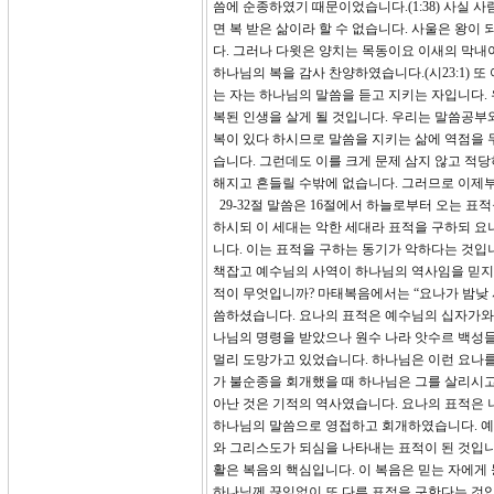
씀에 순종하였기 때문이었습니다.(1:38) 사실 
면 복 받은 삶이라 할 수 없습니다. 사울은 왕
다. 그러나 다윗은 양치는 목동이요 이새의 막내
하나님의 복을 감사 찬양하였습니다.(시23:1) 
는 자는 하나님의 말씀을 듣고 지키는 자입니다.
복된 인생을 살게 될 것입니다. 우리는 말씀공부
복이 있다 하시므로 말씀을 지키는 삶에 역점을 
습니다. 그런데도 이를 크게 문제 삼지 않고 적당
해지고 흔들릴 수밖에 없습니다. 그러므로 이제
29-32절 말씀은 16절에서 하늘로부터 오는 표
하시되 이 세대는 악한 세대라 표적을 구하되 요
니다. 이는 표적을 구하는 동기가 악하다는 것입
책잡고 예수님의 사역이 하나님의 역사임을 믿지 
적이 무엇입니까? 마태복음에서는 “요나가 밤낮 사
씀하셨습니다. 요나의 표적은 예수님의 십자가와
나님의 명령을 받았으나 원수 나라 앗수르 백성들
멀리 도망가고 있었습니다. 하나님은 이런 요나를
가 불순종을 회개했을 때 하나님은 그를 살리시고
아난 것은 기적의 역사였습니다. 요나의 표적은
하나님의 말씀으로 영접하고 회개하였습니다. 예
와 그리스도가 되심을 나타내는 표적이 된 것입니
활은 복음의 핵심입니다. 이 복음은 믿는 자에게
하나님께 끊임없이 또 다른 표적을 구한다는 것입