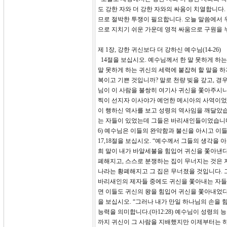
도 강한 자와 더 강한 자와의 싸움이 치열합니다
므로 절박한 투쟁이 필요합니다. 오늘 말씀에서 
으로 지치기 쉬운 가운데 영적 싸움으로 구원을
제 1장, 강한 귀신보다 더 강하신 예수님(14-26)
14절을 보십시오. 예수님께서 한 말 못하게 하
말 못하게 하는 귀신의 세력에 붙잡혀 할 말을 하
복이고 기쁜 것입니까? 말로 천량 빚을 갚고, 경우
님이 이 사람을 불쌍히 여기사 귀신을 쫓아주시
찍이 선지자 이사야가 예언한 메시아의 사역이었습
이 행하신 역사를 보고 성령의 역사임을 깨달았습
는 자들이 있었는데 그들은 바리새인들이었습니다.
6) 예수님은 이들의 완악함과 불신을 아시고 이
17,18절을 보십시오. “예수께서 그들의 생각
희 말이 내가 바알세불을 힘입어 귀신을 쫓아낸다
폐해지고, 스스로 분쟁하는 집이 무너지는 것은 
나라는 황폐해지고 그 집은 무너졌을 것입니다. 
바리새인의 제자들 중에도 귀신을 쫓아내는 자들
면 이들도 귀신의 왕을 힘입어 귀신을 쫓아내었다
을 보십시오. “그러나 내가 만일 하나님의 손을
능력을 의미합니다.(마12:28) 예수님이 성령
까지 귀신이 그 사람을 지배했지만 이제부터는 하